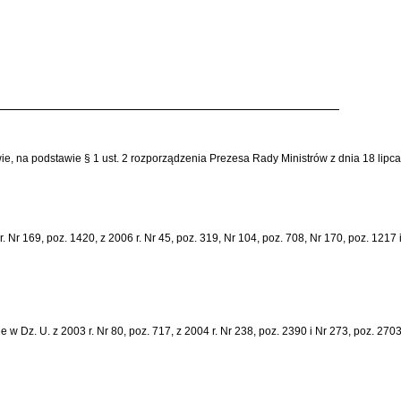
wie, na podstawie § 1 ust. 2 rozporządzenia Prezesa Rady Ministrów z dnia 18 lipc
Nr 169, poz. 1420, z 2006 r. Nr 45, poz. 319, Nr 104, poz. 708, Nr 170, poz. 1217 i
 Dz. U. z 2003 r. Nr 80, poz. 717, z 2004 r. Nr 238, poz. 2390 i Nr 273, poz. 2703,