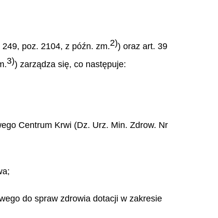
2)
r 249, poz. 2104, z późn. zm.
) oraz art. 39
3)
m.
) zarządza się, co następuje:
wego Centrum Krwi (Dz. Urz. Min. Zdrow. Nr
wa;
iwego do spraw zdrowia dotacji w zakresie