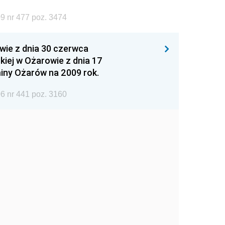
9 nr 477 poz. 3474
wie z dnia 30 czerwca
iej w Ożarowie z dnia 17
iny Ożarów na 2009 rok.
6 nr 441 poz. 3160