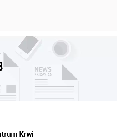
8
ntrum Krwi