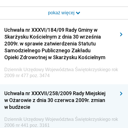
i Poczty
pokaż więcej
Dziennik Urzędowy Ministra Transportu i Budownictwa
Dziennik Urzędowy Urzędu Komunikacji
Uchwała nr XXXVI/184/09 Rady Gminy w
Elektronicznej
Skarżysku Kościelnym z dnia 30 września
Dziennik Urzędowy Ministra Spraw Wewnętrznych i
2009r. w sprawie zatwierdzenia Statutu
Administracji
Samodzielnego Publicznego Zakładu
Dziennik Urzędowy Ministra Transportu
Opieki Zdrowotnej w Skarżysku Kościelnym
Dziennik Urzędowy Ministra Budownictwa
Dziennik Urzędowy Województwa Świętokrzyskiego rok
Dziennik Urzędowy Ministra Nauki i Szkolnictwa
2009 nr 477 poz. 3474
Wyższego
Dziennik Urzędowy Głównego Urzędu Miar
Uchwała nr XXXVII/258/2009 Rady Miejskiej
w Ożarowie z dnia 30 czerwca 2009r. zmian
Dziennik Urzędowy Ministra Rolnictwa i Rozwoju Wsi
w budżecie
Dziennik Urzędowy Ministra Edukacji Narodowej i
Sportu
Dziennik Urzędowy Województwa Świętokrzyskiego rok
2006 nr 441 poz. 3161
Dziennik Urzędowy Ministra Edukacji i Nauki