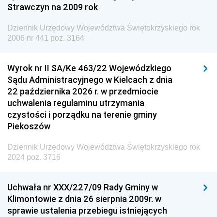
Strawczyn na 2009 rok
Dziennik Urzędowy Ministra do Spraw Unii
Europejskiej
Dziennik Urzędowy Województwa Świętokrzyskiego rok
Dziennik Urzędowy Agencji Wywiadu
2006 nr 441 poz. 3164
Wyrok nr II SA/Ke 463/22 Wojewódzkiego
Sądu Administracyjnego w Kielcach z dnia
22 października 2026 r. w przedmiocie
uchwalenia regulaminu utrzymania
czystości i porządku na terenie gminy
Piekoszów
Dziennik Urzędowy Województwa Świętokrzyskiego rok
2024 poz. 3716
Uchwała nr XXX/227/09 Rady Gminy w
Klimontowie z dnia 26 sierpnia 2009r. w
sprawie ustalenia przebiegu istniejących