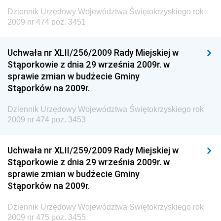
Dziennik Urzędowy Unii Europejskiej, L
Dziennik Urzędowy Województwa Świętokrzyskiego rok
2009 nr 474 poz. 3451
Dziennik Urzędowy Ministerstwa Komunikacji
Dziennik Urzędowy Ministerstwa Przemysłu
Uchwała nr XLII/256/2009 Rady Miejskiej w
Chemicznego i Lekkiego
Stąporkowie z dnia 29 września 2009r. w
Dziennik Urzędowy Ministerstwa Rolnictwa i
sprawie zmian w budżecie Gminy
Gospodarki Żywnościowej
Stąporków na 2009r.
Dziennik Urzędowy Ministra Rodziny, Pracy i Polityki
Społecznej
Dziennik Urzędowy Województwa Świętokrzyskiego rok
2009 nr 474 poz. 3453
Dziennik Urzędowy Ministra Cyfryzacji
Dziennik Urzędowy Ministra Rozwoju
Uchwała nr XLII/259/2009 Rady Miejskiej w
Dziennik Urzędowy Ministra Infrastruktury i
Stąporkowie z dnia 29 września 2009r. w
Budownictwa
sprawie zmian w budżecie Gminy
Stąporków na 2009r.
Dziennik Urzędowy Ministra Gospodarki Morskiej i
Żeglugi Śródlądowej
Dziennik Urzędowy Województwa Świętokrzyskiego rok
Dziennik Urzędowy Ministra Energii
2009 nr 475 poz. 3455