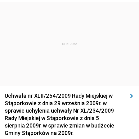
Dziennik Urzędowy Ministra Środowiska
Dziennik Urzędowy Ministra Sportu i Turystyki
Dziennik Urzędowy Ministra Rozwoju Regionalnego
Dziennik Urzędowy Ministra Budownictwa i Przemysłu
REKLAMA
Materiałów Budowlanych
Dziennik Urzędowy Ministra Infrastruktury i Rozwoju
Dziennik Urzędowy Głównego Inspektoratu Ochrony
Środowiska
Dziennik Urzędowy Generalnej Dyrekcji Ochrony
Uchwała nr XLII/254/2009 Rady Miejskiej w
Środowiska
Stąporkowie z dnia 29 września 2009r. w
Dziennik Urzędowy Ministerstwa Administracji,
sprawie uchylenia uchwały Nr XL/234/2009
Gospodarki Terenowej i Ochrony Środowiska
Rady Miejskiej w Stąporkowie z dnia 5
sierpnia 2009r. w sprawie zmian w budżecie
Dziennik Urzędowy Ministerstwa Administracji i
Gminy Stąporków na 2009r.
Gospodarki Przestrzennej