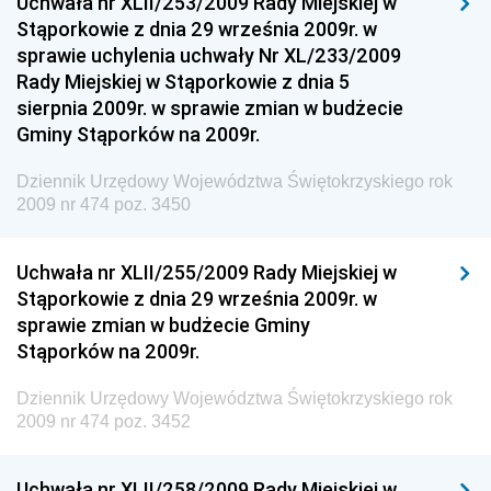
Uchwała nr XLII/253/2009 Rady Miejskiej w
Dziennik Urzędowy Ministra Sportu
Stąporkowie z dnia 29 września 2009r. w
Dziennik Urzędowy Ministra Funduszy i Polityki
sprawie uchylenia uchwały Nr XL/233/2009
Regionalnej
Rady Miejskiej w Stąporkowie z dnia 5
sierpnia 2009r. w sprawie zmian w budżecie
Dziennik Urzędowy Ministra Aktywów Państwowych
Gminy Stąporków na 2009r.
Dziennik Urzędowy Ministra Zdrowia
Dziennik Urzędowy Województwa Świętokrzyskiego rok
Dziennik Urzędowy Ministra Środowiska i Głównego
2009 nr 474 poz. 3450
Inspektora Ochrony Środowiska
Dziennik Urzędowy Ministra Klimatu i Środowiska
Uchwała nr XLII/255/2009 Rady Miejskiej w
Dziennik Urzędowy Ministerstwa Kultury, Dziedzictwa
Stąporkowie z dnia 29 września 2009r. w
Narodowego i Sportu
sprawie zmian w budżecie Gminy
Stąporków na 2009r.
Dziennik Urzędowy Ministra Finansów, Funduszy i
Polityki Regionalnej
Dziennik Urzędowy Województwa Świętokrzyskiego rok
Dziennik Urzędowy Ministra Rozwoju, Pracy i
2009 nr 474 poz. 3452
Technologii
Dziennik Urzędowy Ministra Kultury, Dziedzictwa
Uchwała nr XLII/258/2009 Rady Miejskiej w