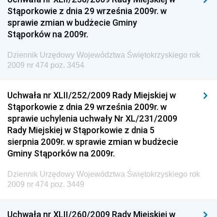
Narodowego i Sportu
Stąporkowie z dnia 29 września 2009r. w
sprawie zmian w budżecie Gminy
Dziennik Urzędowy Ministra Rodziny i Polityki
Stąporków na 2009r.
Społecznej
Dziennik Urzędowy Komendy Głównej Straży
Dziennik Urzędowy Województwa Świętokrzyskiego rok
Granicznej
2009 nr 474 poz. 3454
Dziennik Urzędowy Głównego Inspektoratu Transportu
Drogowego
Uchwała nr XLII/252/2009 Rady Miejskiej w
Stąporkowie z dnia 29 września 2009r. w
Dziennik Urzędowy Narodowego Banku Polskiego
sprawie uchylenia uchwały Nr XL/231/2009
Dziennik Urzędowy Komendy Głównej Policji
Rady Miejskiej w Stąporkowie z dnia 5
sierpnia 2009r. w sprawie zmian w budżecie
Dziennik Urzędowy Ministra Pracy i Polityki
Gminy Stąporków na 2009r.
Społecznej
Dziennik Urzędowy Ministra Transportu, Budownictwa
Dziennik Urzędowy Województwa Świętokrzyskiego rok
i Gospodarki Morskiej
2009 nr 474 poz. 3449
Dziennik Urzędowy Ministra Rozwoju i Technologii
Uchwała nr XLII/260/2009 Rady Miejskiej w
Dziennik Urzędowy Ministra Spraw Zagranicznych