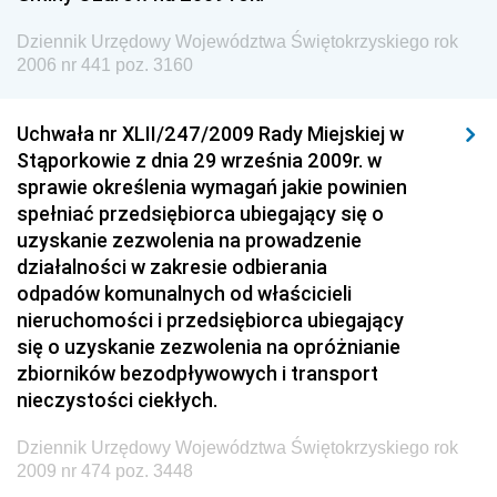
Dziennik Urzędowy Ministra Spraw Zagranicznych
Dziennik Urzędowy Województwa Świętokrzyskiego rok
Dziennik Urzędowy Urzędu Lotnictwa Cywilnego
2006 nr 441 poz. 3160
Dziennik Urzędowy Komisji Nadzoru Finansowego
Uchwała nr XLII/247/2009 Rady Miejskiej w
Dziennik Urzędowy Ministerstwa Hutnictwa i
Stąporkowie z dnia 29 września 2009r. w
Przemysłu Maszynowego
sprawie określenia wymagań jakie powinien
Dziennik Urzędowy Ministerstwa Zdrowia i Opieki
spełniać przedsiębiorca ubiegający się o
Społecznej
uzyskanie zezwolenia na prowadzenie
działalności w zakresie odbierania
Dziennik Urzędowy Ministerstwa Rolnictwa, Leśnictwa
odpadów komunalnych od właścicieli
i Gospodarki Żywnościowej
nieruchomości i przedsiębiorca ubiegający
Dziennik Urzędowy Ministra Spraw Wewnętrznych
się o uzyskanie zezwolenia na opróżnianie
Dziennik Urzędowy Ministra Transportu, Budownictwa
zbiorników bezodpływowych i transport
i Gospodarki Morskiej
nieczystości ciekłych.
Dziennik Urzędowy Ministra Administracji i Cyfryzacji
Dziennik Urzędowy Województwa Świętokrzyskiego rok
Dziennik Urzędowy Głównego Inspektora Ochrony
2009 nr 474 poz. 3448
Środowiska