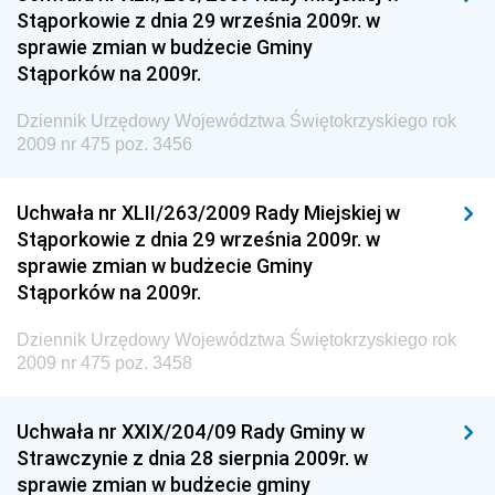
Stąporkowie z dnia 29 września 2009r. w
Dziennik Urzędowy Centralnego Biura
sprawie zmian w budżecie Gminy
Antykorupcyjnego
Stąporków na 2009r.
Dziennik Urzędowy Agencji Bezpieczeństwa
Wewnętrznego
Dziennik Urzędowy Województwa Świętokrzyskiego rok
2009 nr 475 poz. 3456
Dziennik Urzędowy Urzędu Patentowego
Rzeczypospolitej Polskiej
Uchwała nr XLII/263/2009 Rady Miejskiej w
Dziennik Urzędowy Generalnej Dyrekcji Dróg
Stąporkowie z dnia 29 września 2009r. w
Krajowych i Autostrad
sprawie zmian w budżecie Gminy
Dziennik Urzędowy Ministra Środowiska
Stąporków na 2009r.
Dziennik Urzędowy Ministra Administracji i Cyfryzacji
Dziennik Urzędowy Województwa Świętokrzyskiego rok
Dziennik Urzędowy Ministra Edukacji
2009 nr 475 poz. 3458
Dziennik Urzędowy Ministra Nauki
Uchwała nr XXIX/204/09 Rady Gminy w
Dziennik Urzędowy Ministra Przemysłu
Strawczynie z dnia 28 sierpnia 2009r. w
Dziennik Urzędowy Ministra Finansów i Gospodarki
sprawie zmian w budżecie gminy