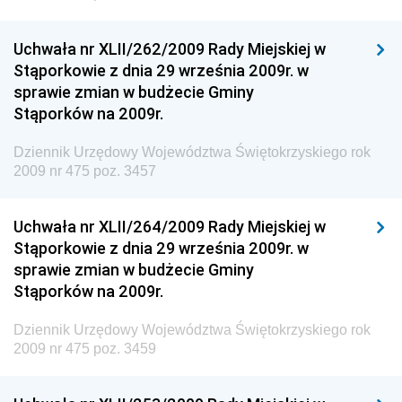
Dziennik Urzędowy Ministra Finansów
Uchwała nr XLII/262/2009 Rady Miejskiej w
Dziennik Urzędowy Ministra Sprawiedliwości
Stąporkowie z dnia 29 września 2009r. w
Dziennik Urzędowy Ministra Rozwoju i Finansów
sprawie zmian w budżecie Gminy
Stąporków na 2009r.
Dziennik Urzędowy Wyższego Urzędu Górniczego
Dziennik Urzędowy Prezesa Urzędu Transportu
Dziennik Urzędowy Województwa Świętokrzyskiego rok
Kolejowego
2009 nr 475 poz. 3457
Dziennik Urzędowy Ministra Przedsiębiorczości i
Technologii
Uchwała nr XLII/264/2009 Rady Miejskiej w
Stąporkowie z dnia 29 września 2009r. w
Dziennik Urzędowy Ministra Inwestycji i Rozwoju
sprawie zmian w budżecie Gminy
Dziennik Urzędowy Naczelnego Dyrektora Archiwów
Stąporków na 2009r.
Państwowych
Dziennik Urzędowy Województwa Świętokrzyskiego rok
Dziennik Urzędowy Ministra Finansów, Inwestycji i
2009 nr 475 poz. 3459
Rozwoju
Dziennik Urzędowy Ministra Klimatu