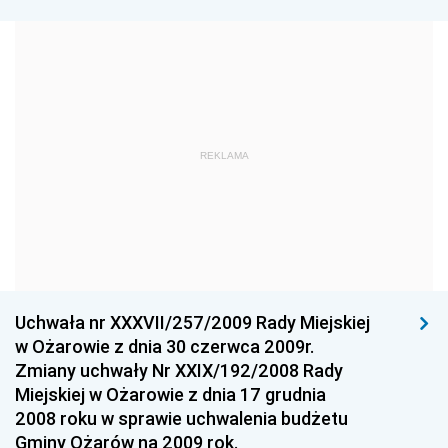
Dziennik Urzędowy Ministra Edukacji Narodowej
Dziennik Urzędowy Ministra Gospodarki Morskiej
Dziennik Urzędowy Ministra Obrony Narodowej
Dziennik Urzędowy Komendy Głównej Państwowej
REKLAMA
Straży Pożarnej
Dziennik Urzędowy Głównego Urzędu Statystycznego
Dziennik Urzędowy Ministra Kultury i Dziedzictwa
Narodowego
Dziennik Urzędowy Komendy Głównej Policji
Uchwała nr XXXVII/257/2009 Rady Miejskiej
Dziennik Urzędowy Ministra Gospodarki
w Ożarowie z dnia 30 czerwca 2009r.
Dziennik Urzędowy Urzędu Ochrony Konkurencji i
Zmiany uchwały Nr XXIX/192/2008 Rady
Konsumentów
Miejskiej w Ożarowie z dnia 17 grudnia
Dziennik Urzędowy Ministra Pracy i Polityki
2008 roku w sprawie uchwalenia budżetu
Społecznej
Gminy Ożarów na 2009 rok.