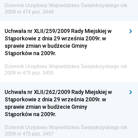
Dziennik Urzędowy Województwa Świętokrzyskiego rok
Dziennik Urzędowy Ministra Środowiska i Głównego
2009 nr 474 poz. 3449
Inspektora Ochrony Środowiska
Dziennik Urzędowy Ministra Klimatu i Środowiska
Uchwała nr XLII/259/2009 Rady Miejskiej w
Dziennik Urzędowy Ministerstwa Kultury, Dziedzictwa
Stąporkowie z dnia 29 września 2009r. w
Narodowego i Sportu
sprawie zmian w budżecie Gminy
Stąporków na 2009r.
Dziennik Urzędowy Ministra Finansów, Funduszy i
Polityki Regionalnej
Dziennik Urzędowy Województwa Świętokrzyskiego rok
Dziennik Urzędowy Ministra Rozwoju, Pracy i
2009 nr 475 poz. 3455
Technologii
Dziennik Urzędowy Ministra Kultury, Dziedzictwa
Uchwała nr XLII/262/2009 Rady Miejskiej w
Narodowego i Sportu
Stąporkowie z dnia 29 września 2009r. w
sprawie zmian w budżecie Gminy
Dziennik Urzędowy Ministra Rodziny i Polityki
Stąporków na 2009r.
Społecznej
Dziennik Urzędowy Komendy Głównej Straży
Dziennik Urzędowy Województwa Świętokrzyskiego rok
Granicznej
2009 nr 475 poz. 3457