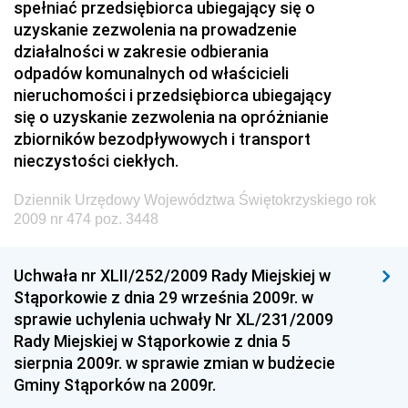
spełniać przedsiębiorca ubiegający się o
Dziennik Urzędowy Prezesa Urzędu Transportu
uzyskanie zezwolenia na prowadzenie
Kolejowego
działalności w zakresie odbierania
Dziennik Urzędowy Ministra Przedsiębiorczości i
odpadów komunalnych od właścicieli
Technologii
nieruchomości i przedsiębiorca ubiegający
się o uzyskanie zezwolenia na opróżnianie
Dziennik Urzędowy Ministra Inwestycji i Rozwoju
zbiorników bezodpływowych i transport
Dziennik Urzędowy Naczelnego Dyrektora Archiwów
nieczystości ciekłych.
Państwowych
Dziennik Urzędowy Województwa Świętokrzyskiego rok
Dziennik Urzędowy Ministra Finansów, Inwestycji i
2009 nr 474 poz. 3448
Rozwoju
Dziennik Urzędowy Ministra Klimatu
Uchwała nr XLII/252/2009 Rady Miejskiej w
Dziennik Urzędowy Ministra Sportu
Stąporkowie z dnia 29 września 2009r. w
Dziennik Urzędowy Ministra Funduszy i Polityki
sprawie uchylenia uchwały Nr XL/231/2009
Regionalnej
Rady Miejskiej w Stąporkowie z dnia 5
sierpnia 2009r. w sprawie zmian w budżecie
Dziennik Urzędowy Ministra Aktywów Państwowych
Gminy Stąporków na 2009r.
Dziennik Urzędowy Ministra Zdrowia