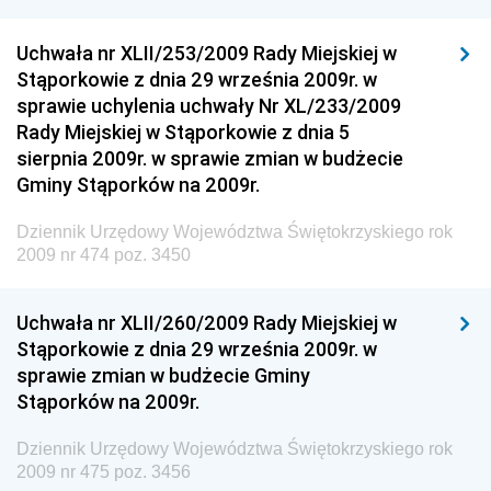
Dziennik Urzędowy Głównego Inspektoratu Transportu
Drogowego
Uchwała nr XLII/253/2009 Rady Miejskiej w
Stąporkowie z dnia 29 września 2009r. w
Dziennik Urzędowy Narodowego Banku Polskiego
sprawie uchylenia uchwały Nr XL/233/2009
Dziennik Urzędowy Komendy Głównej Policji
Rady Miejskiej w Stąporkowie z dnia 5
sierpnia 2009r. w sprawie zmian w budżecie
Dziennik Urzędowy Ministra Pracy i Polityki
Gminy Stąporków na 2009r.
Społecznej
Dziennik Urzędowy Ministra Transportu, Budownictwa
Dziennik Urzędowy Województwa Świętokrzyskiego rok
i Gospodarki Morskiej
2009 nr 474 poz. 3450
Dziennik Urzędowy Ministra Rozwoju i Technologii
Uchwała nr XLII/260/2009 Rady Miejskiej w
Dziennik Urzędowy Ministra Spraw Zagranicznych
Stąporkowie z dnia 29 września 2009r. w
Dziennik Urzędowy Centralnego Biura
sprawie zmian w budżecie Gminy
Antykorupcyjnego
Stąporków na 2009r.
Dziennik Urzędowy Agencji Bezpieczeństwa
Wewnętrznego
Dziennik Urzędowy Województwa Świętokrzyskiego rok
2009 nr 475 poz. 3456
Dziennik Urzędowy Urzędu Patentowego