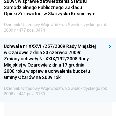
2009r. w sprawie zatwierdzenia Statutu
Administracji
Samodzielnego Publicznego Zakładu
Dziennik Urzędowy Ministra Transportu
Opieki Zdrowotnej w Skarżysku Kościelnym
Dziennik Urzędowy Ministra Budownictwa
Dziennik Urzędowy Województwa Świętokrzyskiego rok
Dziennik Urzędowy Ministra Nauki i Szkolnictwa
2009 nr 477 poz. 3474
Wyższego
Dziennik Urzędowy Głównego Urzędu Miar
Uchwała nr XXXVII/257/2009 Rady Miejskiej
w Ożarowie z dnia 30 czerwca 2009r.
Dziennik Urzędowy Ministra Rolnictwa i Rozwoju Wsi
Zmiany uchwały Nr XXIX/192/2008 Rady
Dziennik Urzędowy Ministra Edukacji Narodowej i
Miejskiej w Ożarowie z dnia 17 grudnia
Sportu
2008 roku w sprawie uchwalenia budżetu
Gminy Ożarów na 2009 rok.
Dziennik Urzędowy Ministra Edukacji i Nauki
Dziennik Urzędowy Ministra Edukacji Narodowej
Dziennik Urzędowy Województwa Świętokrzyskiego rok
2006 nr 441 poz. 3160
Dziennik Urzędowy Ministra Gospodarki Morskiej
Dziennik Urzędowy Ministra Obrony Narodowej
Dziennik Urzędowy Komendy Głównej Państwowej