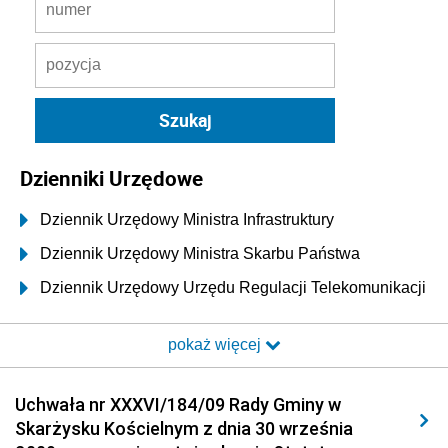
Dzienniki Urzędowe
Dziennik Urzędowy Ministra Infrastruktury
Dziennik Urzędowy Ministra Skarbu Państwa
Dziennik Urzędowy Urzędu Regulacji Telekomunikacji
i Poczty
pokaż więcej
Dziennik Urzędowy Ministra Transportu i Budownictwa
Dziennik Urzędowy Urzędu Komunikacji
Uchwała nr XXXVI/184/09 Rady Gminy w
Elektronicznej
Skarżysku Kościelnym z dnia 30 września
Dziennik Urzędowy Ministra Spraw Wewnętrznych i