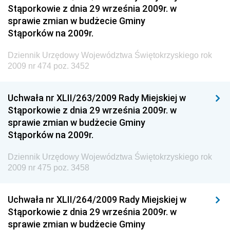
Materiałów Budowlanych
Stąporkowie z dnia 29 września 2009r. w
sprawie zmian w budżecie Gminy
Dziennik Urzędowy Ministra Infrastruktury i Rozwoju
Stąporków na 2009r.
Dziennik Urzędowy Głównego Inspektoratu Ochrony
Środowiska
Dziennik Urzędowy Województwa Świętokrzyskiego rok
2009 nr 474 poz. 3452
Dziennik Urzędowy Generalnej Dyrekcji Ochrony
Środowiska
Uchwała nr XLII/263/2009 Rady Miejskiej w
Dziennik Urzędowy Ministerstwa Administracji,
Stąporkowie z dnia 29 września 2009r. w
Gospodarki Terenowej i Ochrony Środowiska
sprawie zmian w budżecie Gminy
Dziennik Urzędowy Ministerstwa Administracji i
Stąporków na 2009r.
Gospodarki Przestrzennej
Dziennik Urzędowy Województwa Świętokrzyskiego rok
Dziennik Urzędowy Unii Europejskiej, L
2009 nr 475 poz. 3458
Dziennik Urzędowy Ministerstwa Komunikacji
Dziennik Urzędowy Ministerstwa Przemysłu
Uchwała nr XLII/264/2009 Rady Miejskiej w
Chemicznego i Lekkiego
Stąporkowie z dnia 29 września 2009r. w
sprawie zmian w budżecie Gminy
Dziennik Urzędowy Ministerstwa Rolnictwa i