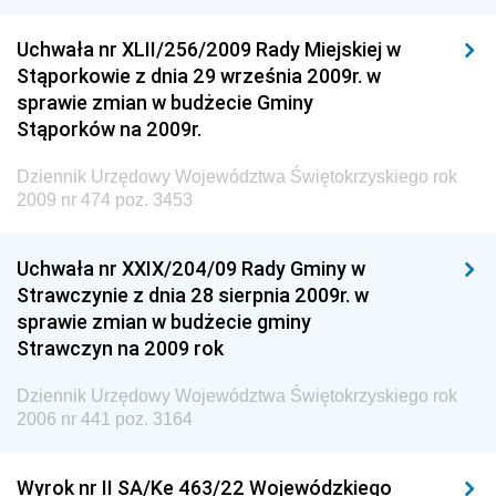
Rzeczypospolitej Polskiej
Uchwała nr XLII/256/2009 Rady Miejskiej w
Dziennik Urzędowy Generalnej Dyrekcji Dróg
Stąporkowie z dnia 29 września 2009r. w
Krajowych i Autostrad
sprawie zmian w budżecie Gminy
Dziennik Urzędowy Ministra Środowiska
Stąporków na 2009r.
Dziennik Urzędowy Ministra Administracji i Cyfryzacji
Dziennik Urzędowy Województwa Świętokrzyskiego rok
Dziennik Urzędowy Ministra Edukacji
2009 nr 474 poz. 3453
Dziennik Urzędowy Ministra Nauki
Uchwała nr XXIX/204/09 Rady Gminy w
Dziennik Urzędowy Ministra Przemysłu
Strawczynie z dnia 28 sierpnia 2009r. w
Dziennik Urzędowy Ministra Finansów i Gospodarki
sprawie zmian w budżecie gminy
Strawczyn na 2009 rok
Dziennik Urzędowy Ministra do Spraw Unii
Europejskiej
Dziennik Urzędowy Województwa Świętokrzyskiego rok
Dziennik Urzędowy Agencji Wywiadu
2006 nr 441 poz. 3164
Wyrok nr II SA/Ke 463/22 Wojewódzkiego