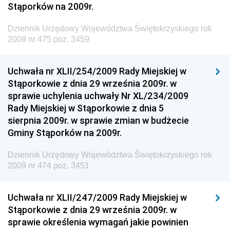
Stąporków na 2009r.
Gospodarki Żywnościowej
Dziennik Urzędowy Ministra Rodziny, Pracy i Polityki
Dziennik Urzędowy Województwa Świętokrzyskiego rok
Społecznej
2009 nr 475 poz. 3459
Dziennik Urzędowy Ministra Cyfryzacji
Uchwała nr XLII/254/2009 Rady Miejskiej w
Dziennik Urzędowy Ministra Rozwoju
Stąporkowie z dnia 29 września 2009r. w
Dziennik Urzędowy Ministra Infrastruktury i
sprawie uchylenia uchwały Nr XL/234/2009
Budownictwa
Rady Miejskiej w Stąporkowie z dnia 5
sierpnia 2009r. w sprawie zmian w budżecie
Dziennik Urzędowy Ministra Gospodarki Morskiej i
Gminy Stąporków na 2009r.
Żeglugi Śródlądowej
Dziennik Urzędowy Ministra Energii
Dziennik Urzędowy Województwa Świętokrzyskiego rok
2009 nr 474 poz. 3451
Dziennik Urzędowy Ministra Finansów
Dziennik Urzędowy Ministra Sprawiedliwości
Uchwała nr XLII/247/2009 Rady Miejskiej w
Dziennik Urzędowy Ministra Rozwoju i Finansów
Stąporkowie z dnia 29 września 2009r. w
Dziennik Urzędowy Wyższego Urzędu Górniczego
sprawie określenia wymagań jakie powinien