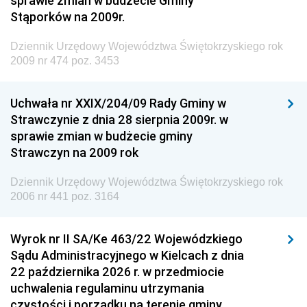
sprawie zmian w budżecie Gminy
Dziennik Urzędowy Ministra Środowiska
Stąporków na 2009r.
Dziennik Urzędowy Ministra Administracji i Cyfryzacji
Dziennik Urzędowy Województwa Świętokrzyskiego rok
Dziennik Urzędowy Ministra Edukacji
2009 nr 474 poz. 3453
Dziennik Urzędowy Ministra Nauki
Uchwała nr XXIX/204/09 Rady Gminy w
Dziennik Urzędowy Ministra Przemysłu
Strawczynie z dnia 28 sierpnia 2009r. w
Dziennik Urzędowy Ministra Finansów i Gospodarki
sprawie zmian w budżecie gminy
Strawczyn na 2009 rok
Dziennik Urzędowy Ministra do Spraw Unii
Europejskiej
Dziennik Urzędowy Województwa Świętokrzyskiego rok
Dziennik Urzędowy Agencji Wywiadu
2006 nr 441 poz. 3164
Wyrok nr II SA/Ke 463/22 Wojewódzkiego
Sądu Administracyjnego w Kielcach z dnia
22 października 2026 r. w przedmiocie
uchwalenia regulaminu utrzymania
czystości i porządku na terenie gminy