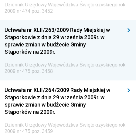
Środowiska
Dziennik Urzędowy Województwa Świętokrzyskiego rok
2009 nr 474 poz. 3452
Dziennik Urzędowy Generalnej Dyrekcji Ochrony
Środowiska
Uchwała nr XLII/263/2009 Rady Miejskiej w
Dziennik Urzędowy Ministerstwa Administracji,
Stąporkowie z dnia 29 września 2009r. w
Gospodarki Terenowej i Ochrony Środowiska
sprawie zmian w budżecie Gminy
Dziennik Urzędowy Ministerstwa Administracji i
Stąporków na 2009r.
Gospodarki Przestrzennej
Dziennik Urzędowy Województwa Świętokrzyskiego rok
Dziennik Urzędowy Unii Europejskiej, L
2009 nr 475 poz. 3458
Dziennik Urzędowy Ministerstwa Komunikacji
Dziennik Urzędowy Ministerstwa Przemysłu
Uchwała nr XLII/264/2009 Rady Miejskiej w
Chemicznego i Lekkiego
Stąporkowie z dnia 29 września 2009r. w
sprawie zmian w budżecie Gminy
Dziennik Urzędowy Ministerstwa Rolnictwa i
Stąporków na 2009r.
Gospodarki Żywnościowej
Dziennik Urzędowy Ministra Rodziny, Pracy i Polityki
Dziennik Urzędowy Województwa Świętokrzyskiego rok
Społecznej
2009 nr 475 poz. 3459