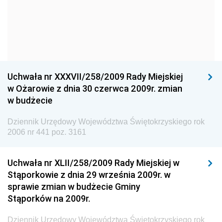
Narodowego
Dziennik Urzędowy Komendy Głównej Policji
Dziennik Urzędowy Ministra Gospodarki
Dziennik Urzędowy Urzędu Ochrony Konkurencji i
Konsumentów
Uchwała nr XXXVII/258/2009 Rady Miejskiej
Dziennik Urzędowy Ministra Pracy i Polityki
w Ożarowie z dnia 30 czerwca 2009r. zmian
Społecznej
w budżecie
Dziennik Urzędowy Ministra Spraw Zagranicznych
Dziennik Urzędowy Województwa Świętokrzyskiego rok
Dziennik Urzędowy Urzędu Lotnictwa Cywilnego
2006 nr 441 poz. 3161
Dziennik Urzędowy Komisji Nadzoru Finansowego
Uchwała nr XLII/258/2009 Rady Miejskiej w
Dziennik Urzędowy Ministerstwa Hutnictwa i
Stąporkowie z dnia 29 września 2009r. w
Przemysłu Maszynowego
sprawie zmian w budżecie Gminy
Dziennik Urzędowy Ministerstwa Zdrowia i Opieki
Stąporków na 2009r.
Społecznej
Dziennik Urzędowy Województwa Świętokrzyskiego rok
Dziennik Urzędowy Ministerstwa Rolnictwa, Leśnictwa