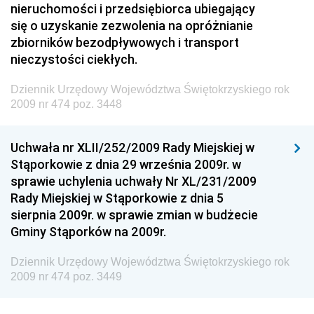
Technologii
nieruchomości i przedsiębiorca ubiegający
się o uzyskanie zezwolenia na opróżnianie
Dziennik Urzędowy Ministra Inwestycji i Rozwoju
zbiorników bezodpływowych i transport
Dziennik Urzędowy Naczelnego Dyrektora Archiwów
nieczystości ciekłych.
Państwowych
Dziennik Urzędowy Województwa Świętokrzyskiego rok
Dziennik Urzędowy Ministra Finansów, Inwestycji i
2009 nr 474 poz. 3448
Rozwoju
Dziennik Urzędowy Ministra Klimatu
Uchwała nr XLII/252/2009 Rady Miejskiej w
Dziennik Urzędowy Ministra Sportu
Stąporkowie z dnia 29 września 2009r. w
Dziennik Urzędowy Ministra Funduszy i Polityki
sprawie uchylenia uchwały Nr XL/231/2009
Regionalnej
Rady Miejskiej w Stąporkowie z dnia 5
sierpnia 2009r. w sprawie zmian w budżecie
Dziennik Urzędowy Ministra Aktywów Państwowych
Gminy Stąporków na 2009r.
Dziennik Urzędowy Ministra Zdrowia
Dziennik Urzędowy Województwa Świętokrzyskiego rok
Dziennik Urzędowy Ministra Środowiska i Głównego
2009 nr 474 poz. 3449
Inspektora Ochrony Środowiska
Dziennik Urzędowy Ministra Klimatu i Środowiska