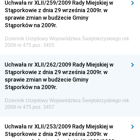
Uchwała nr XLII/259/2009 Rady Miejskiej w
Dziennik Urzędowy Ministerstwa Kultury, Dziedzictwa
Stąporkowie z dnia 29 września 2009r. w
Narodowego i Sportu
sprawie zmian w budżecie Gminy
Stąporków na 2009r.
Dziennik Urzędowy Ministra Finansów, Funduszy i
Polityki Regionalnej
Dziennik Urzędowy Województwa Świętokrzyskiego rok
Dziennik Urzędowy Ministra Rozwoju, Pracy i
2009 nr 475 poz. 3455
Technologii
Dziennik Urzędowy Ministra Kultury, Dziedzictwa
Uchwała nr XLII/262/2009 Rady Miejskiej w
Narodowego i Sportu
Stąporkowie z dnia 29 września 2009r. w
sprawie zmian w budżecie Gminy
Dziennik Urzędowy Ministra Rodziny i Polityki
Stąporków na 2009r.
Społecznej
Dziennik Urzędowy Komendy Głównej Straży
Dziennik Urzędowy Województwa Świętokrzyskiego rok
Granicznej
2009 nr 475 poz. 3457
Dziennik Urzędowy Głównego Inspektoratu Transportu
Drogowego
Uchwała nr XLII/253/2009 Rady Miejskiej w
Stąporkowie z dnia 29 września 2009r. w
Dziennik Urzędowy Narodowego Banku Polskiego