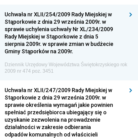
Dziennik Urzędowy Ministra Cyfryzacji
Uchwała nr XLII/254/2009 Rady Miejskiej w
Dziennik Urzędowy Ministra Rozwoju
Stąporkowie z dnia 29 września 2009r. w
Dziennik Urzędowy Ministra Infrastruktury i
sprawie uchylenia uchwały Nr XL/234/2009
Budownictwa
Rady Miejskiej w Stąporkowie z dnia 5
sierpnia 2009r. w sprawie zmian w budżecie
Dziennik Urzędowy Ministra Gospodarki Morskiej i
Gminy Stąporków na 2009r.
Żeglugi Śródlądowej
Dziennik Urzędowy Ministra Energii
Dziennik Urzędowy Województwa Świętokrzyskiego rok
2009 nr 474 poz. 3451
Dziennik Urzędowy Ministra Finansów
Dziennik Urzędowy Ministra Sprawiedliwości
Uchwała nr XLII/247/2009 Rady Miejskiej w
Dziennik Urzędowy Ministra Rozwoju i Finansów
Stąporkowie z dnia 29 września 2009r. w
Dziennik Urzędowy Wyższego Urzędu Górniczego
sprawie określenia wymagań jakie powinien
spełniać przedsiębiorca ubiegający się o
Dziennik Urzędowy Prezesa Urzędu Transportu
uzyskanie zezwolenia na prowadzenie
Kolejowego
działalności w zakresie odbierania
Dziennik Urzędowy Ministra Przedsiębiorczości i
odpadów komunalnych od właścicieli