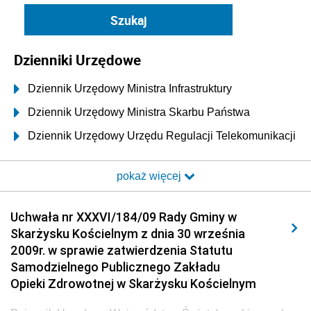
Dzienniki Urzędowe
Dziennik Urzędowy Ministra Infrastruktury
Dziennik Urzędowy Ministra Skarbu Państwa
Dziennik Urzędowy Urzędu Regulacji Telekomunikacji
i Poczty
pokaż więcej
Dziennik Urzędowy Ministra Transportu i Budownictwa
Dziennik Urzędowy Urzędu Komunikacji
Uchwała nr XXXVI/184/09 Rady Gminy w
Elektronicznej
Skarżysku Kościelnym z dnia 30 września
Dziennik Urzędowy Ministra Spraw Wewnętrznych i
2009r. w sprawie zatwierdzenia Statutu
Administracji
Samodzielnego Publicznego Zakładu
Dziennik Urzędowy Ministra Transportu
Opieki Zdrowotnej w Skarżysku Kościelnym
Dziennik Urzędowy Ministra Budownictwa