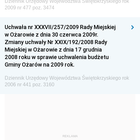
Dziennik Urzędowy Województwa Świętokrzyskiego rok
Dziennik Urzędowy Ministra Nauki i Szkolnictwa
2009 nr 477 poz. 3474
Wyższego
Dziennik Urzędowy Głównego Urzędu Miar
Uchwała nr XXXVII/257/2009 Rady Miejskiej
w Ożarowie z dnia 30 czerwca 2009r.
Dziennik Urzędowy Ministra Rolnictwa i Rozwoju Wsi
Zmiany uchwały Nr XXIX/192/2008 Rady
Dziennik Urzędowy Ministra Edukacji Narodowej i
Miejskiej w Ożarowie z dnia 17 grudnia
Sportu
2008 roku w sprawie uchwalenia budżetu
Gminy Ożarów na 2009 rok.
Dziennik Urzędowy Ministra Edukacji i Nauki
Dziennik Urzędowy Ministra Edukacji Narodowej
Dziennik Urzędowy Województwa Świętokrzyskiego rok
2006 nr 441 poz. 3160
Dziennik Urzędowy Ministra Gospodarki Morskiej
Dziennik Urzędowy Ministra Obrony Narodowej
Dziennik Urzędowy Komendy Głównej Państwowej
Straży Pożarnej
Dziennik Urzędowy Głównego Urzędu Statystycznego
Dziennik Urzędowy Ministra Kultury i Dziedzictwa
REKLAMA