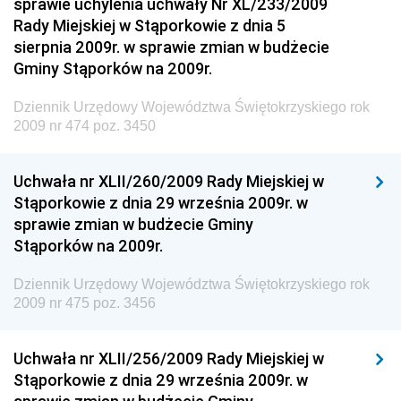
sprawie uchylenia uchwały Nr XL/233/2009
Dziennik Urzędowy Komendy Głównej Policji
Rady Miejskiej w Stąporkowie z dnia 5
sierpnia 2009r. w sprawie zmian w budżecie
Dziennik Urzędowy Ministra Pracy i Polityki
Gminy Stąporków na 2009r.
Społecznej
Dziennik Urzędowy Ministra Transportu, Budownictwa
Dziennik Urzędowy Województwa Świętokrzyskiego rok
i Gospodarki Morskiej
2009 nr 474 poz. 3450
Dziennik Urzędowy Ministra Rozwoju i Technologii
Uchwała nr XLII/260/2009 Rady Miejskiej w
Dziennik Urzędowy Ministra Spraw Zagranicznych
Stąporkowie z dnia 29 września 2009r. w
Dziennik Urzędowy Centralnego Biura
sprawie zmian w budżecie Gminy
Antykorupcyjnego
Stąporków na 2009r.
Dziennik Urzędowy Agencji Bezpieczeństwa
Wewnętrznego
Dziennik Urzędowy Województwa Świętokrzyskiego rok
2009 nr 475 poz. 3456
Dziennik Urzędowy Urzędu Patentowego
Rzeczypospolitej Polskiej
Uchwała nr XLII/256/2009 Rady Miejskiej w
Dziennik Urzędowy Generalnej Dyrekcji Dróg
Stąporkowie z dnia 29 września 2009r. w
Krajowych i Autostrad