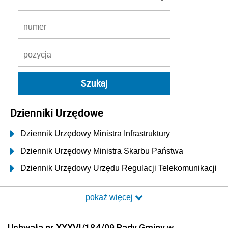
Dzienniki Urzędowe
Dziennik Urzędowy Ministra Infrastruktury
Dziennik Urzędowy Ministra Skarbu Państwa
Dziennik Urzędowy Urzędu Regulacji Telekomunikacji
i Poczty
pokaż więcej
Dziennik Urzędowy Ministra Transportu i Budownictwa
Dziennik Urzędowy Urzędu Komunikacji
Uchwała nr XXXVI/184/09 Rady Gminy w
Elektronicznej