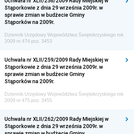
Uchwała nr XLII/256/2009 Rady Miejskiej w
Stąporkowie z dnia 29 września 2009r. w
Dziennik Urzędowy Ministerstwa Rolnictwa i
sprawie zmian w budżecie Gminy
Gospodarki Żywnościowej
Stąporków na 2009r.
Dziennik Urzędowy Ministra Rodziny, Pracy i Polityki
Społecznej
Dziennik Urzędowy Województwa Świętokrzyskiego rok
2009 nr 474 poz. 3453
Dziennik Urzędowy Ministra Cyfryzacji
Dziennik Urzędowy Ministra Rozwoju
Uchwała nr XLII/259/2009 Rady Miejskiej w
Dziennik Urzędowy Ministra Infrastruktury i
Stąporkowie z dnia 29 września 2009r. w
Budownictwa
sprawie zmian w budżecie Gminy
Stąporków na 2009r.
Dziennik Urzędowy Ministra Gospodarki Morskiej i
Żeglugi Śródlądowej
Dziennik Urzędowy Województwa Świętokrzyskiego rok
Dziennik Urzędowy Ministra Energii
2009 nr 475 poz. 3455
Dziennik Urzędowy Ministra Finansów
Uchwała nr XLII/262/2009 Rady Miejskiej w
Dziennik Urzędowy Ministra Sprawiedliwości
Stąporkowie z dnia 29 września 2009r. w
Dziennik Urzędowy Ministra Rozwoju i Finansów
sprawie zmian w budżecie Gminy