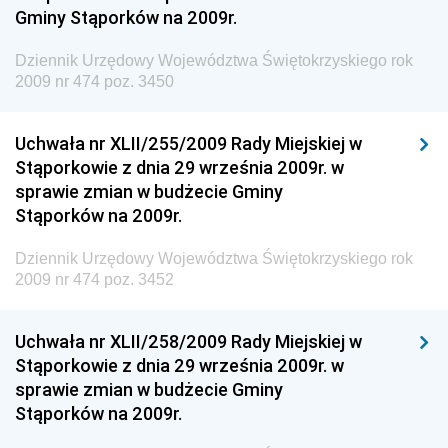
Gminy Stąporków na 2009r.
Dziennik Urzędowy Ministra Zdrowia
Dziennik Urzędowy Województwa Świętokrzyskiego rok
Dziennik Urzędowy Ministra Środowiska i Głównego
2009 nr 474 poz. 3450
Inspektora Ochrony Środowiska
Dziennik Urzędowy Ministra Klimatu i Środowiska
Uchwała nr XLII/255/2009 Rady Miejskiej w
Dziennik Urzędowy Ministerstwa Kultury, Dziedzictwa
Stąporkowie z dnia 29 września 2009r. w
Narodowego i Sportu
sprawie zmian w budżecie Gminy
Stąporków na 2009r.
Dziennik Urzędowy Ministra Finansów, Funduszy i
Polityki Regionalnej
Dziennik Urzędowy Województwa Świętokrzyskiego rok
Dziennik Urzędowy Ministra Rozwoju, Pracy i
2009 nr 474 poz. 3452
Technologii
Dziennik Urzędowy Ministra Kultury, Dziedzictwa
Uchwała nr XLII/258/2009 Rady Miejskiej w
Narodowego i Sportu
Stąporkowie z dnia 29 września 2009r. w
sprawie zmian w budżecie Gminy
Dziennik Urzędowy Ministra Rodziny i Polityki
Stąporków na 2009r.
Społecznej