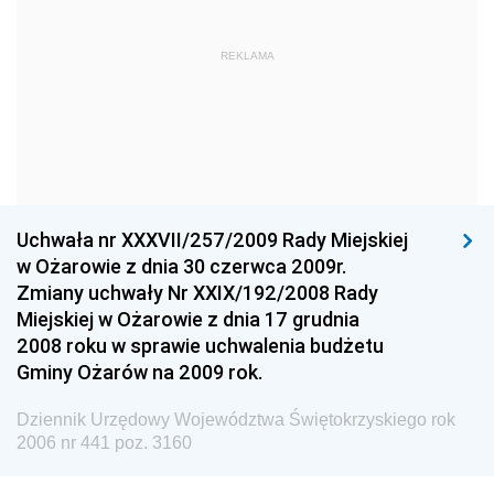
Dziennik Urzędowy Komendy Głównej Państwowej
REKLAMA
Straży Pożarnej
Dziennik Urzędowy Głównego Urzędu Statystycznego
Dziennik Urzędowy Ministra Kultury i Dziedzictwa
Narodowego
Dziennik Urzędowy Komendy Głównej Policji
Uchwała nr XXXVII/257/2009 Rady Miejskiej
Dziennik Urzędowy Ministra Gospodarki
w Ożarowie z dnia 30 czerwca 2009r.
Dziennik Urzędowy Urzędu Ochrony Konkurencji i
Zmiany uchwały Nr XXIX/192/2008 Rady
Konsumentów
Miejskiej w Ożarowie z dnia 17 grudnia
Dziennik Urzędowy Ministra Pracy i Polityki
2008 roku w sprawie uchwalenia budżetu
Społecznej
Gminy Ożarów na 2009 rok.
Dziennik Urzędowy Ministra Spraw Zagranicznych
Dziennik Urzędowy Województwa Świętokrzyskiego rok
Dziennik Urzędowy Urzędu Lotnictwa Cywilnego
2006 nr 441 poz. 3160
Dziennik Urzędowy Komisji Nadzoru Finansowego