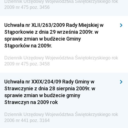
Wewnętrznego
Dziennik Urzędowy Województwa Świętokrzyskiego rok
2009 nr 475 poz. 3456
Dziennik Urzędowy Urzędu Patentowego
Rzeczypospolitej Polskiej
Uchwała nr XLII/263/2009 Rady Miejskiej w
Dziennik Urzędowy Generalnej Dyrekcji Dróg
Stąporkowie z dnia 29 września 2009r. w
Krajowych i Autostrad
sprawie zmian w budżecie Gminy
Dziennik Urzędowy Ministra Środowiska
Stąporków na 2009r.
Dziennik Urzędowy Ministra Administracji i Cyfryzacji
Dziennik Urzędowy Województwa Świętokrzyskiego rok
Dziennik Urzędowy Ministra Edukacji
2009 nr 475 poz. 3458
Dziennik Urzędowy Ministra Nauki
Uchwała nr XXIX/204/09 Rady Gminy w
Dziennik Urzędowy Ministra Przemysłu
Strawczynie z dnia 28 sierpnia 2009r. w
Dziennik Urzędowy Ministra Finansów i Gospodarki
sprawie zmian w budżecie gminy
Strawczyn na 2009 rok
Dziennik Urzędowy Ministra do Spraw Unii
Europejskiej
Dziennik Urzędowy Województwa Świętokrzyskiego rok
Dziennik Urzędowy Agencji Wywiadu
2006 nr 441 poz. 3164