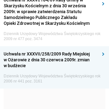
Skarżysku Kościelnym z dnia 30 września
Dziennik Urzędowy Ministra Spraw Wewnętrznych i
2009r. w sprawie zatwierdzenia Statutu
Administracji
Samodzielnego Publicznego Zakładu
Dziennik Urzędowy Ministra Transportu
Opieki Zdrowotnej w Skarżysku Kościelnym
Dziennik Urzędowy Ministra Budownictwa
Dziennik Urzędowy Województwa Świętokrzyskiego rok
Dziennik Urzędowy Ministra Nauki i Szkolnictwa
2009 nr 477 poz. 3474
Wyższego
Dziennik Urzędowy Głównego Urzędu Miar
Uchwała nr XXXVII/258/2009 Rady Miejskiej
w Ożarowie z dnia 30 czerwca 2009r. zmian
Dziennik Urzędowy Ministra Rolnictwa i Rozwoju Wsi
w budżecie
Dziennik Urzędowy Ministra Edukacji Narodowej i
Sportu
Dziennik Urzędowy Województwa Świętokrzyskiego rok
2006 nr 441 poz. 3161
Dziennik Urzędowy Ministra Edukacji i Nauki
Dziennik Urzędowy Ministra Edukacji Narodowej
Dziennik Urzędowy Ministra Gospodarki Morskiej
Dziennik Urzędowy Ministra Obrony Narodowej