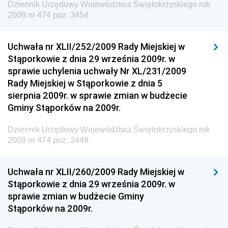
Dziennik Urzędowy Komendy Głównej Straży
Dziennik Urzędowy Województwa Świętokrzyskiego rok
Granicznej
2009 nr 474 poz. 3454
Dziennik Urzędowy Głównego Inspektoratu Transportu
Drogowego
Uchwała nr XLII/252/2009 Rady Miejskiej w
Stąporkowie z dnia 29 września 2009r. w
Dziennik Urzędowy Narodowego Banku Polskiego
sprawie uchylenia uchwały Nr XL/231/2009
Dziennik Urzędowy Komendy Głównej Policji
Rady Miejskiej w Stąporkowie z dnia 5
sierpnia 2009r. w sprawie zmian w budżecie
Dziennik Urzędowy Ministra Pracy i Polityki
Gminy Stąporków na 2009r.
Społecznej
Dziennik Urzędowy Ministra Transportu, Budownictwa
Dziennik Urzędowy Województwa Świętokrzyskiego rok
i Gospodarki Morskiej
2009 nr 474 poz. 3449
Dziennik Urzędowy Ministra Rozwoju i Technologii
Uchwała nr XLII/260/2009 Rady Miejskiej w
Dziennik Urzędowy Ministra Spraw Zagranicznych
Stąporkowie z dnia 29 września 2009r. w
Dziennik Urzędowy Centralnego Biura
sprawie zmian w budżecie Gminy
Antykorupcyjnego
Stąporków na 2009r.
Dziennik Urzędowy Agencji Bezpieczeństwa