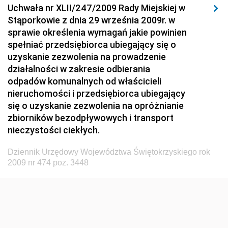
Uchwała nr XLII/247/2009 Rady Miejskiej w
Dziennik Urzędowy Ministerstwa Hutnictwa i
Stąporkowie z dnia 29 września 2009r. w
Przemysłu Maszynowego
sprawie określenia wymagań jakie powinien
Dziennik Urzędowy Ministerstwa Zdrowia i Opieki
spełniać przedsiębiorca ubiegający się o
Społecznej
uzyskanie zezwolenia na prowadzenie
działalności w zakresie odbierania
Dziennik Urzędowy Ministerstwa Rolnictwa, Leśnictwa
odpadów komunalnych od właścicieli
i Gospodarki Żywnościowej
nieruchomości i przedsiębiorca ubiegający
Dziennik Urzędowy Ministra Spraw Wewnętrznych
się o uzyskanie zezwolenia na opróżnianie
Dziennik Urzędowy Ministra Transportu, Budownictwa
zbiorników bezodpływowych i transport
i Gospodarki Morskiej
nieczystości ciekłych.
Dziennik Urzędowy Ministra Administracji i Cyfryzacji
Dziennik Urzędowy Województwa Świętokrzyskiego rok
Dziennik Urzędowy Głównego Inspektora Ochrony
2009 nr 474 poz. 3448
Środowiska
Dziennik Urzędowy Ministra Środowiska
Dziennik Urzędowy Ministra Sportu i Turystyki
Dziennik Urzędowy Ministra Rozwoju Regionalnego