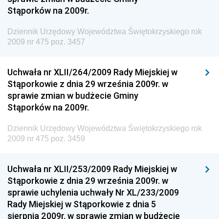
Stąporków na 2009r.
Dziennik Urzędowy Wyższego Urzędu Górniczego
Dziennik Urzędowy Prezesa Urzędu Transportu
Dziennik Urzędowy Województwa Świętokrzyskiego rok
Kolejowego
2009 nr 475 poz. 3457
Dziennik Urzędowy Ministra Przedsiębiorczości i
Technologii
Uchwała nr XLII/264/2009 Rady Miejskiej w
Stąporkowie z dnia 29 września 2009r. w
Dziennik Urzędowy Ministra Inwestycji i Rozwoju
sprawie zmian w budżecie Gminy
Dziennik Urzędowy Naczelnego Dyrektora Archiwów
Stąporków na 2009r.
Państwowych
Dziennik Urzędowy Województwa Świętokrzyskiego rok
Dziennik Urzędowy Ministra Finansów, Inwestycji i
2009 nr 475 poz. 3459
Rozwoju
Dziennik Urzędowy Ministra Klimatu
Uchwała nr XLII/253/2009 Rady Miejskiej w
Dziennik Urzędowy Ministra Sportu
Stąporkowie z dnia 29 września 2009r. w
Dziennik Urzędowy Ministra Funduszy i Polityki
sprawie uchylenia uchwały Nr XL/233/2009
Regionalnej
Rady Miejskiej w Stąporkowie z dnia 5
sierpnia 2009r. w sprawie zmian w budżecie
Dziennik Urzędowy Ministra Aktywów Państwowych