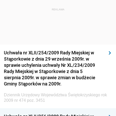
Dziennik Urzędowy Ministra Budownictwa i Przemysłu
REKLAMA
Materiałów Budowlanych
Dziennik Urzędowy Ministra Infrastruktury i Rozwoju
Dziennik Urzędowy Głównego Inspektoratu Ochrony
Środowiska
Dziennik Urzędowy Generalnej Dyrekcji Ochrony
Uchwała nr XLII/254/2009 Rady Miejskiej w
Środowiska
Stąporkowie z dnia 29 września 2009r. w
Dziennik Urzędowy Ministerstwa Administracji,
sprawie uchylenia uchwały Nr XL/234/2009
Gospodarki Terenowej i Ochrony Środowiska
Rady Miejskiej w Stąporkowie z dnia 5
sierpnia 2009r. w sprawie zmian w budżecie
Dziennik Urzędowy Ministerstwa Administracji i
Gminy Stąporków na 2009r.
Gospodarki Przestrzennej
Dziennik Urzędowy Unii Europejskiej, L
Dziennik Urzędowy Województwa Świętokrzyskiego rok
2009 nr 474 poz. 3451
Dziennik Urzędowy Ministerstwa Komunikacji
Dziennik Urzędowy Ministerstwa Przemysłu
Chemicznego i Lekkiego