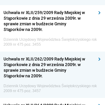
Dziennik Urzędowy Ministra Cyfryzacji
Dziennik Urzędowy Ministra Rozwoju
Uchwała nr XLII/259/2009 Rady Miejskiej w
Dziennik Urzędowy Ministra Infrastruktury i
Stąporkowie z dnia 29 września 2009r. w
Budownictwa
sprawie zmian w budżecie Gminy
Stąporków na 2009r.
Dziennik Urzędowy Ministra Gospodarki Morskiej i
Żeglugi Śródlądowej
Dziennik Urzędowy Województwa Świętokrzyskiego rok
Dziennik Urzędowy Ministra Energii
2009 nr 475 poz. 3455
Dziennik Urzędowy Ministra Finansów
Uchwała nr XLII/262/2009 Rady Miejskiej w
Dziennik Urzędowy Ministra Sprawiedliwości
Stąporkowie z dnia 29 września 2009r. w
Dziennik Urzędowy Ministra Rozwoju i Finansów
sprawie zmian w budżecie Gminy
Stąporków na 2009r.
Dziennik Urzędowy Wyższego Urzędu Górniczego
Dziennik Urzędowy Prezesa Urzędu Transportu
Dziennik Urzędowy Województwa Świętokrzyskiego rok
Kolejowego
2009 nr 475 poz. 3457
Dziennik Urzędowy Ministra Przedsiębiorczości i
Technologii