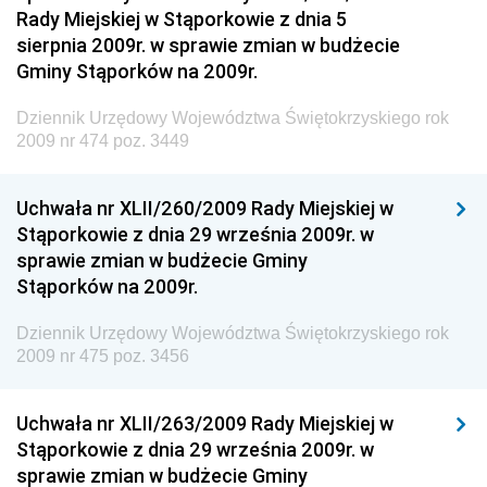
Dziennik Urzędowy Komendy Głównej Policji
Rady Miejskiej w Stąporkowie z dnia 5
sierpnia 2009r. w sprawie zmian w budżecie
Dziennik Urzędowy Ministra Pracy i Polityki
Gminy Stąporków na 2009r.
Społecznej
Dziennik Urzędowy Ministra Transportu, Budownictwa
Dziennik Urzędowy Województwa Świętokrzyskiego rok
i Gospodarki Morskiej
2009 nr 474 poz. 3449
Dziennik Urzędowy Ministra Rozwoju i Technologii
Uchwała nr XLII/260/2009 Rady Miejskiej w
Dziennik Urzędowy Ministra Spraw Zagranicznych
Stąporkowie z dnia 29 września 2009r. w
Dziennik Urzędowy Centralnego Biura
sprawie zmian w budżecie Gminy
Antykorupcyjnego
Stąporków na 2009r.
Dziennik Urzędowy Agencji Bezpieczeństwa
Wewnętrznego
Dziennik Urzędowy Województwa Świętokrzyskiego rok
2009 nr 475 poz. 3456
Dziennik Urzędowy Urzędu Patentowego
Rzeczypospolitej Polskiej
Uchwała nr XLII/263/2009 Rady Miejskiej w
Dziennik Urzędowy Generalnej Dyrekcji Dróg
Stąporkowie z dnia 29 września 2009r. w
Krajowych i Autostrad
sprawie zmian w budżecie Gminy