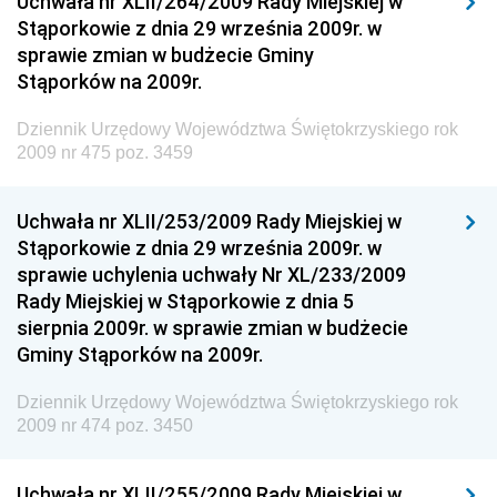
Uchwała nr XLII/264/2009 Rady Miejskiej w
Stąporkowie z dnia 29 września 2009r. w
Dziennik Urzędowy Ministra Inwestycji i Rozwoju
sprawie zmian w budżecie Gminy
Dziennik Urzędowy Naczelnego Dyrektora Archiwów
Stąporków na 2009r.
Państwowych
Dziennik Urzędowy Województwa Świętokrzyskiego rok
Dziennik Urzędowy Ministra Finansów, Inwestycji i
2009 nr 475 poz. 3459
Rozwoju
Dziennik Urzędowy Ministra Klimatu
Uchwała nr XLII/253/2009 Rady Miejskiej w
Dziennik Urzędowy Ministra Sportu
Stąporkowie z dnia 29 września 2009r. w
Dziennik Urzędowy Ministra Funduszy i Polityki
sprawie uchylenia uchwały Nr XL/233/2009
Regionalnej
Rady Miejskiej w Stąporkowie z dnia 5
sierpnia 2009r. w sprawie zmian w budżecie
Dziennik Urzędowy Ministra Aktywów Państwowych
Gminy Stąporków na 2009r.
Dziennik Urzędowy Ministra Zdrowia
Dziennik Urzędowy Województwa Świętokrzyskiego rok
Dziennik Urzędowy Ministra Środowiska i Głównego
2009 nr 474 poz. 3450
Inspektora Ochrony Środowiska
Dziennik Urzędowy Ministra Klimatu i Środowiska
Uchwała nr XLII/255/2009 Rady Miejskiej w