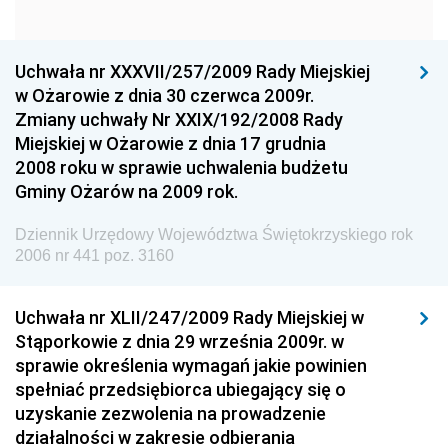
Narodowego
Dziennik Urzędowy Komendy Głównej Policji
Uchwała nr XXXVII/257/2009 Rady Miejskiej
Dziennik Urzędowy Ministra Gospodarki
w Ożarowie z dnia 30 czerwca 2009r.
Dziennik Urzędowy Urzędu Ochrony Konkurencji i
Zmiany uchwały Nr XXIX/192/2008 Rady
Konsumentów
Miejskiej w Ożarowie z dnia 17 grudnia
Dziennik Urzędowy Ministra Pracy i Polityki
2008 roku w sprawie uchwalenia budżetu
Społecznej
Gminy Ożarów na 2009 rok.
Dziennik Urzędowy Ministra Spraw Zagranicznych
Dziennik Urzędowy Województwa Świętokrzyskiego rok
Dziennik Urzędowy Urzędu Lotnictwa Cywilnego
2006 nr 441 poz. 3160
Dziennik Urzędowy Komisji Nadzoru Finansowego
Uchwała nr XLII/247/2009 Rady Miejskiej w
Dziennik Urzędowy Ministerstwa Hutnictwa i
Stąporkowie z dnia 29 września 2009r. w
Przemysłu Maszynowego
sprawie określenia wymagań jakie powinien
Dziennik Urzędowy Ministerstwa Zdrowia i Opieki
spełniać przedsiębiorca ubiegający się o
Społecznej
uzyskanie zezwolenia na prowadzenie
działalności w zakresie odbierania
Dziennik Urzędowy Ministerstwa Rolnictwa, Leśnictwa