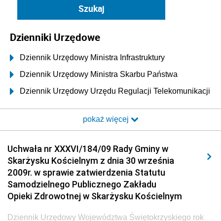
Dzienniki Urzędowe
Dziennik Urzędowy Ministra Infrastruktury
Dziennik Urzędowy Ministra Skarbu Państwa
Dziennik Urzędowy Urzędu Regulacji Telekomunikacji
i Poczty
pokaż więcej
Dziennik Urzędowy Ministra Transportu i Budownictwa
Dziennik Urzędowy Urzędu Komunikacji
Uchwała nr XXXVI/184/09 Rady Gminy w
Elektronicznej
Skarżysku Kościelnym z dnia 30 września
Dziennik Urzędowy Ministra Spraw Wewnętrznych i
2009r. w sprawie zatwierdzenia Statutu
Administracji
Samodzielnego Publicznego Zakładu
Dziennik Urzędowy Ministra Transportu
Opieki Zdrowotnej w Skarżysku Kościelnym
Dziennik Urzędowy Ministra Budownictwa
Dziennik Urzędowy Województwa Świętokrzyskiego rok