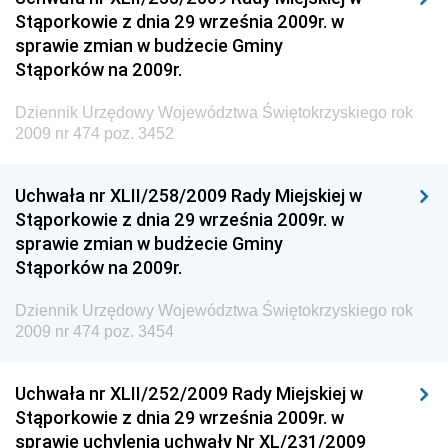
Dziennik Urzędowy Ministerstwa Kultury, Dziedzictwa
Stąporkowie z dnia 29 września 2009r. w
Narodowego i Sportu
sprawie zmian w budżecie Gminy
Stąporków na 2009r.
Dziennik Urzędowy Ministra Finansów, Funduszy i
Polityki Regionalnej
Dziennik Urzędowy Województwa Świętokrzyskiego rok
Dziennik Urzędowy Ministra Rozwoju, Pracy i
2009 nr 474 poz. 3452
Technologii
Dziennik Urzędowy Ministra Kultury, Dziedzictwa
Uchwała nr XLII/258/2009 Rady Miejskiej w
Narodowego i Sportu
Stąporkowie z dnia 29 września 2009r. w
sprawie zmian w budżecie Gminy
Dziennik Urzędowy Ministra Rodziny i Polityki
Stąporków na 2009r.
Społecznej
Dziennik Urzędowy Komendy Głównej Straży
Dziennik Urzędowy Województwa Świętokrzyskiego rok
Granicznej
2009 nr 474 poz. 3454
Dziennik Urzędowy Głównego Inspektoratu Transportu
Drogowego
Uchwała nr XLII/252/2009 Rady Miejskiej w
Stąporkowie z dnia 29 września 2009r. w
Dziennik Urzędowy Narodowego Banku Polskiego
sprawie uchylenia uchwały Nr XL/231/2009