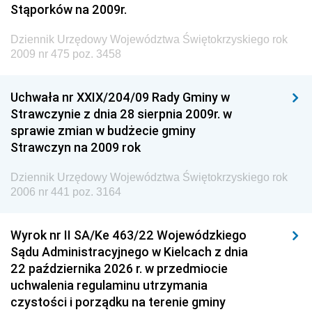
Dziennik Urzędowy Ministra Środowiska
Stąporków na 2009r.
Dziennik Urzędowy Ministra Administracji i Cyfryzacji
Dziennik Urzędowy Województwa Świętokrzyskiego rok
Dziennik Urzędowy Ministra Edukacji
2009 nr 475 poz. 3458
Dziennik Urzędowy Ministra Nauki
Uchwała nr XXIX/204/09 Rady Gminy w
Dziennik Urzędowy Ministra Przemysłu
Strawczynie z dnia 28 sierpnia 2009r. w
Dziennik Urzędowy Ministra Finansów i Gospodarki
sprawie zmian w budżecie gminy
Strawczyn na 2009 rok
Dziennik Urzędowy Ministra do Spraw Unii
Europejskiej
Dziennik Urzędowy Województwa Świętokrzyskiego rok
Dziennik Urzędowy Agencji Wywiadu
2006 nr 441 poz. 3164
Wyrok nr II SA/Ke 463/22 Wojewódzkiego
Sądu Administracyjnego w Kielcach z dnia
22 października 2026 r. w przedmiocie
uchwalenia regulaminu utrzymania
czystości i porządku na terenie gminy