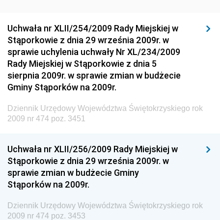
Środowiska
Dziennik Urzędowy Generalnej Dyrekcji Ochrony
Uchwała nr XLII/254/2009 Rady Miejskiej w
Środowiska
Stąporkowie z dnia 29 września 2009r. w
Dziennik Urzędowy Ministerstwa Administracji,
sprawie uchylenia uchwały Nr XL/234/2009
Gospodarki Terenowej i Ochrony Środowiska
Rady Miejskiej w Stąporkowie z dnia 5
sierpnia 2009r. w sprawie zmian w budżecie
Dziennik Urzędowy Ministerstwa Administracji i
Gminy Stąporków na 2009r.
Gospodarki Przestrzennej
Dziennik Urzędowy Unii Europejskiej, L
Dziennik Urzędowy Województwa Świętokrzyskiego rok
2009 nr 474 poz. 3451
Dziennik Urzędowy Ministerstwa Komunikacji
Dziennik Urzędowy Ministerstwa Przemysłu
Uchwała nr XLII/256/2009 Rady Miejskiej w
Chemicznego i Lekkiego
Stąporkowie z dnia 29 września 2009r. w
Dziennik Urzędowy Ministerstwa Rolnictwa i
sprawie zmian w budżecie Gminy
Gospodarki Żywnościowej
Stąporków na 2009r.
Dziennik Urzędowy Ministra Rodziny, Pracy i Polityki
Społecznej
Dziennik Urzędowy Województwa Świętokrzyskiego rok
2009 nr 474 poz. 3453