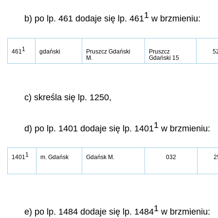
1
b) po lp. 461 dodaje się lp. 461
w brzmieniu:
1
461
gdański
Pruszcz Gdański
Pruszcz
5
M.
Gdański 15
c) skreśla się lp. 1250,
1
d) po lp. 1401 dodaje się lp. 1401
w brzmieniu:
1
1401
m. Gdańsk
Gdańsk M.
032
2
1
e) po lp. 1484 dodaje się lp. 1484
w brzmieniu: