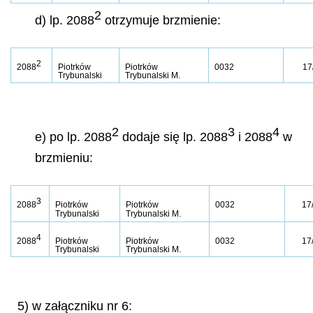
2
d) lp. 2088
otrzymuje brzmienie:
2
2088
Piotrków
Piotrków
0032
17
Trybunalski
Trybunalski M.
2
3
4
e) po lp. 2088
dodaje się lp. 2088
i 2088
w
brzmieniu:
3
2088
Piotrków
Piotrków
0032
17
Trybunalski
Trybunalski M.
4
2088
Piotrków
Piotrków
0032
17
Trybunalski
Trybunalski M.
5) w załączniku nr 6: