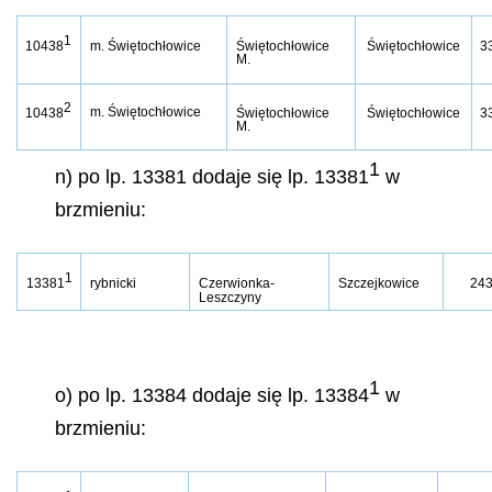
1
10438
m. Świętochłowice
Świętochłowice
Świętochłowice
3
M.
2
m. Świętochłowice
10438
Świętochłowice
Świętochłowice
3
M.
1
n) po lp. 13381 dodaje się lp. 13381
w
brzmieniu:
1
13381
rybnicki
Czerwionka-
Szczejkowice
243
Leszczyny
1
o) po lp. 13384 dodaje się lp. 13384
w
brzmieniu: