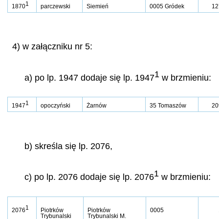
1
1870
parczewski
Siemień
0005 Gródek
12
4) w załączniku nr 5:
1
a) po lp. 1947 dodaje się lp. 1947
w brzmieniu:
1
1947
opoczyński
Żarnów
35 Tomaszów
20
b) skreśla się lp. 2076,
1
c) po lp. 2076 dodaje się lp. 2076
w brzmieniu:
1
2076
Piotrków
Piotrków
0005
Trybunalski
Trybunalski M.