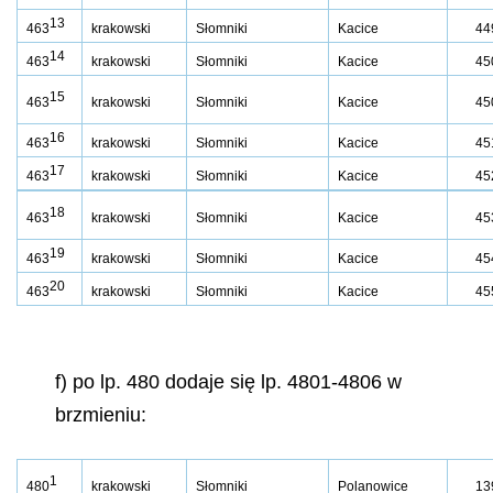
13
463
krakowski
Słomniki
Kacice
44
14
463
krakowski
Słomniki
Kacice
45
15
463
krakowski
Słomniki
Kacice
45
16
463
krakowski
Słomniki
Kacice
45
17
463
krakowski
Słomniki
Kacice
45
18
463
krakowski
Słomniki
Kacice
45
19
463
krakowski
Słomniki
Kacice
45
20
463
krakowski
Słomniki
Kacice
45
f) po lp. 480 dodaje się lp. 4801-4806 w
brzmieniu:
1
480
krakowski
Słomniki
Polanowice
13