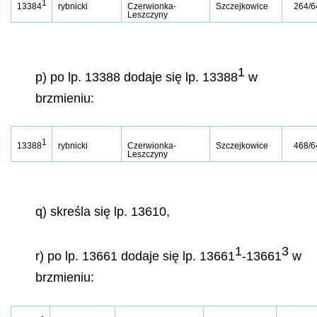
1
13384
rybnicki
Czerwionka-
Szczejkowice
264/6
Leszczyny
1
p) po lp. 13388 dodaje się lp. 13388
w
brzmieniu:
1
13388
rybnicki
Czerwionka-
Szczejkowice
468/6
Leszczyny
q) skreśla się lp. 13610,
1
3
r) po lp. 13661 dodaje się lp. 13661
-13661
w
brzmieniu: