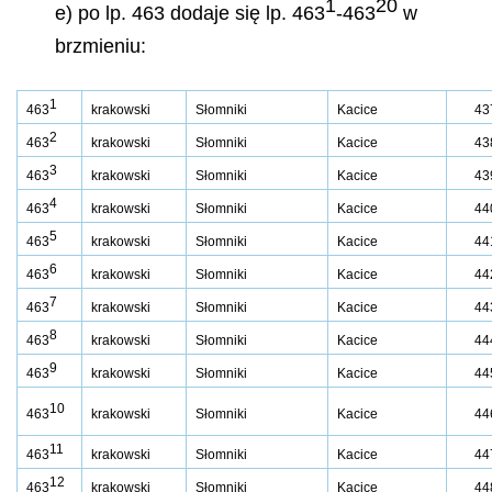
1
20
e) po lp. 463 dodaje się lp. 463
-463
w
brzmieniu:
1
463
krakowski
Słomniki
Kacice
43
2
463
krakowski
Słomniki
Kacice
43
3
463
krakowski
Słomniki
Kacice
43
4
463
krakowski
Słomniki
Kacice
44
5
463
krakowski
Słomniki
Kacice
44
6
463
krakowski
Słomniki
Kacice
44
7
463
krakowski
Słomniki
Kacice
44
8
463
krakowski
Słomniki
Kacice
44
9
463
krakowski
Słomniki
Kacice
44
10
463
krakowski
Słomniki
Kacice
44
11
463
krakowski
Słomniki
Kacice
44
12
463
krakowski
Słomniki
Kacice
44