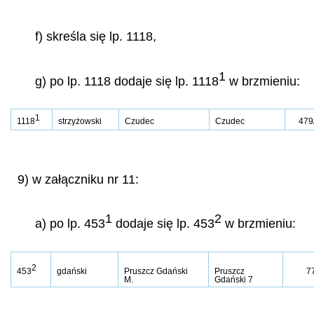
f) skreśla się lp. 1118,
1
g) po lp. 1118 dodaje się lp. 1118
w brzmieniu:
1
1118
strzyżowski
Czudec
Czudec
479
9) w załączniku nr 11:
1
2
a) po lp. 453
dodaje się lp. 453
w brzmieniu:
2
453
gdański
Pruszcz Gdański
Pruszcz
7
M.
Gdański 7