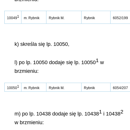
1
10049
m. Rybnik
Rybnik M.
Rybnik
6052/199
k) skreśla się lp. 10050,
1
l) po lp. 10050 dodaje się lp. 10050
w
brzmieniu:
1
10050
m. Rybnik
Rybnik M.
Rybnik
6054/207
1
2
m) po lp. 10438 dodaje się lp. 10438
i 10438
w brzmieniu: