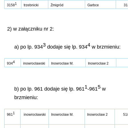
1
3158
trzebnicki
Żmigród
Garbce
31
2) w załączniku nr 2:
3
4
a) po lp. 934
dodaje się lp. 934
w brzmieniu:
4
934
inowrocławski
Inowrocław M.
Inowrocław 2
1
5
b) po lp. 961 dodaje się lp. 961
-961
w
brzmieniu:
1
961
inowrocławski
Inowrocław M.
Inowrocław 2
51