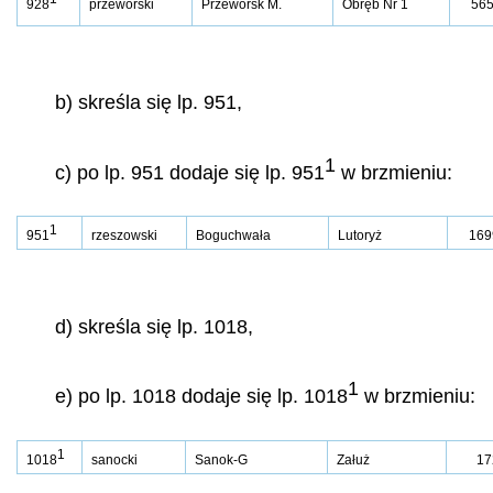
928
przeworski
Przeworsk M.
Obręb Nr 1
565
b) skreśla się lp. 951,
1
c) po lp. 951 dodaje się lp. 951
w brzmieniu:
1
951
rzeszowski
Boguchwała
Lutoryż
169
d) skreśla się lp. 1018,
1
e) po lp. 1018 dodaje się lp. 1018
w brzmieniu:
1
1018
sanocki
Sanok-G
Załuż
17