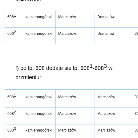
1
606
kamiennogórski
Marciszów
Domanów
2
606
kamiennogórski
Marciszów
Domanów
2
1
3
f) po lp. 608 dodaje się lp. 608
-608
w
brzmieniu:
1
608
kamiennogórski
Marciszów
Marciszów
3
2
608
kamiennogórski
Marciszów
Marciszów
3
3
608
kamiennogórski
Marciszów
Marciszów
3