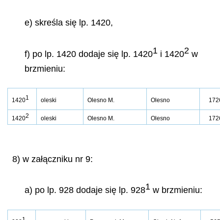
e) skreśla się lp. 1420,
1
2
f) po lp. 1420 dodaje się lp. 1420
i 1420
w
brzmieniu:
1
1420
oleski
Olesno M.
Olesno
172
2
1420
oleski
Olesno M.
Olesno
172
8) w załączniku nr 9:
1
a) po lp. 928 dodaje się lp. 928
w brzmieniu:
1