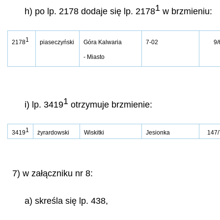
1
h) po lp. 2178 dodaje się lp. 2178
w brzmieniu:
1
2178
piaseczyński
Góra Kalwaria
7-02
9/
- Miasto
1
i) lp. 3419
otrzymuje brzmienie:
1
3419
żyrardowski
Wiskitki
Jesionka
147/
7) w załączniku nr 8:
a) skreśla się lp. 438,