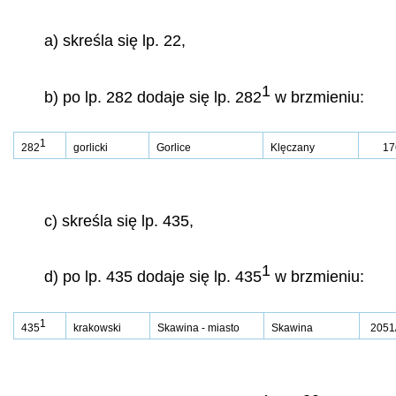
a) skreśla się lp. 22,
1
b) po lp. 282 dodaje się lp. 282
w brzmieniu:
1
282
gorlicki
Gorlice
Klęczany
17
c) skreśla się lp. 435,
1
d) po lp. 435 dodaje się lp. 435
w brzmieniu:
1
435
krakowski
Skawina - miasto
Skawina
2051