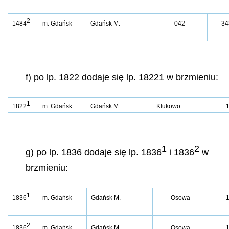
2
1484
m. Gdańsk
Gdańsk M.
042
34
f) po lp. 1822 dodaje się lp. 18221 w brzmieniu:
1
1822
m. Gdańsk
Gdańsk M.
Klukowo
1
2
g) po lp. 1836 dodaje się lp. 1836
i 1836
w
brzmieniu:
1
1836
m. Gdańsk
Gdańsk M.
Osowa
2
1836
m. Gdańsk
Gdańsk M.
Osowa