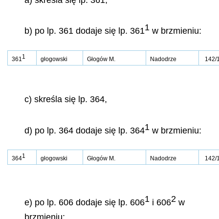
1
b) po lp. 361 dodaje się lp. 361
w brzmieniu:
1
361
głogowski
Głogów M.
Nadodrze
142/
c) skreśla się lp. 364,
1
d) po lp. 364 dodaje się lp. 364
w brzmieniu:
1
364
głogowski
Głogów M.
Nadodrze
142/
1
2
e) po lp. 606 dodaje się lp. 606
i 606
w
brzmieniu: