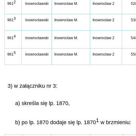
2
961
inowrocławski
Inowrocław M.
Inowrocław 2
52
3
961
inowrocławski
Inowrocław M.
Inowrocław 2
53
4
961
inowrocławski
Inowrocław M.
Inowrocław 2
54
5
961
inowrocławski
Inowrocław M.
Inowrocław 2
55
3) w załączniku nr 3:
a) skreśla się lp. 1870,
1
b) po lp. 1870 dodaje się lp. 1870
w brzmieniu: