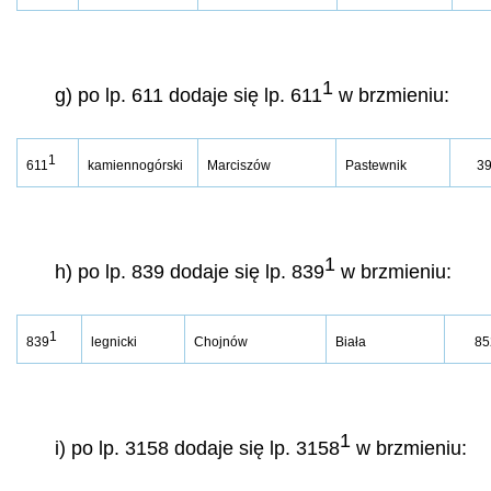
1
g) po lp. 611 dodaje się lp. 611
w brzmieniu:
1
611
kamiennogórski
Marciszów
Pastewnik
39
1
h) po lp. 839 dodaje się lp. 839
w brzmieniu:
1
839
legnicki
Chojnów
Biała
85
1
i) po lp. 3158 dodaje się lp. 3158
w brzmieniu: