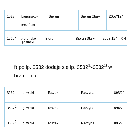
1
1527
bieruńsko-
Bieruń
Bieruń Stary
2657/124
lędziński
2
1527
bieruńsko-
Bieruń
Bieruń Stary
2658/124
0,4
lędziński
1
3
f) po lp. 3532 dodaje się lp. 3532
-3532
w
brzmieniu:
1
3532
gliwicki
Toszek
Paczyna
893/21
2
3532
gliwicki
Toszek
Paczyna
894/21
3
3532
gliwicki
Toszek
Paczyna
895/21