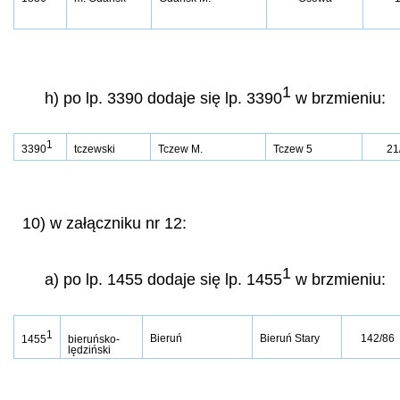
1
h) po lp. 3390 dodaje się lp. 3390
w brzmieniu:
1
3390
tczewski
Tczew M.
Tczew 5
21
10) w załączniku nr 12:
1
a) po lp. 1455 dodaje się lp. 1455
w brzmieniu:
1
Bieruń
Bieruń Stary
142/86
1455
bieruńsko-
lędziński