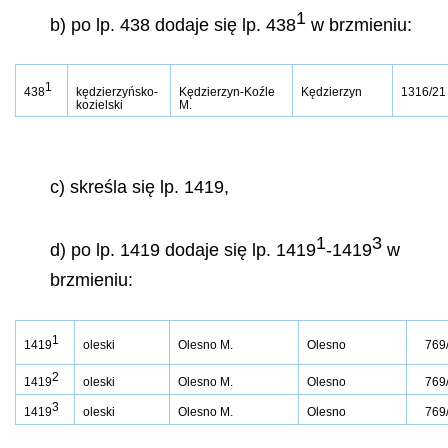
1
b) po lp. 438 dodaje się lp. 438
w brzmieniu:
1
438
kędzierzyńsko-
Kędzierzyn-Koźle
Kędzierzyn
1316/21
kozielski
M.
c) skreśla się lp. 1419,
1
3
d) po lp. 1419 dodaje się lp. 1419
-1419
w
brzmieniu:
1
1419
oleski
Olesno M.
Olesno
769
2
1419
oleski
Olesno M.
Olesno
769
3
1419
oleski
Olesno M.
Olesno
769