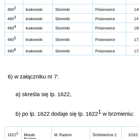
2
480
krakowski
Słomniki
Polanowice
14
3
480
krakowski
Słomniki
Polanowice
14
4
480
krakowski
Słomniki
Polanowice
16
5
480
krakowski
Słomniki
Polanowice
17
6
480
krakowski
Słomniki
Polanowice
17
6) w załączniku nr 7:
a) skreśla się lp. 1622,
1
b) po lp. 1622 dodaje się lp. 1622
w brzmieniu:
1
1622
Miasto
M. Radom
Śródmieście 2
3/163
Radom