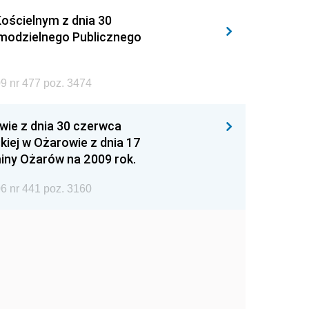
ościelnym z dnia 30
amodzielnego Publicznego
9 nr 477 poz. 3474
wie z dnia 30 czerwca
iej w Ożarowie z dnia 17
iny Ożarów na 2009 rok.
6 nr 441 poz. 3160