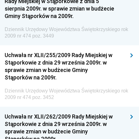
Rady Miejskiej w Stąporkowie z dnia 5
Dziennik Urzędowy Ministra Zdrowia
sierpnia 2009r. w sprawie zmian w budżecie
Gminy Stąporków na 2009r.
Dziennik Urzędowy Ministra Środowiska i Głównego
Inspektora Ochrony Środowiska
Dziennik Urzędowy Województwa Świętokrzyskiego rok
Dziennik Urzędowy Ministra Klimatu i Środowiska
2009 nr 474 poz. 3449
Dziennik Urzędowy Ministerstwa Kultury, Dziedzictwa
Narodowego i Sportu
Uchwała nr XLII/255/2009 Rady Miejskiej w
Stąporkowie z dnia 29 września 2009r. w
Dziennik Urzędowy Ministra Finansów, Funduszy i
sprawie zmian w budżecie Gminy
Polityki Regionalnej
Stąporków na 2009r.
Dziennik Urzędowy Ministra Rozwoju, Pracy i
Technologii
Dziennik Urzędowy Województwa Świętokrzyskiego rok
2009 nr 474 poz. 3452
Dziennik Urzędowy Ministra Kultury, Dziedzictwa
Narodowego i Sportu
Uchwała nr XLII/262/2009 Rady Miejskiej w
Dziennik Urzędowy Ministra Rodziny i Polityki
Stąporkowie z dnia 29 września 2009r. w
Społecznej
sprawie zmian w budżecie Gminy
Dziennik Urzędowy Komendy Głównej Straży
Stąporków na 2009r.