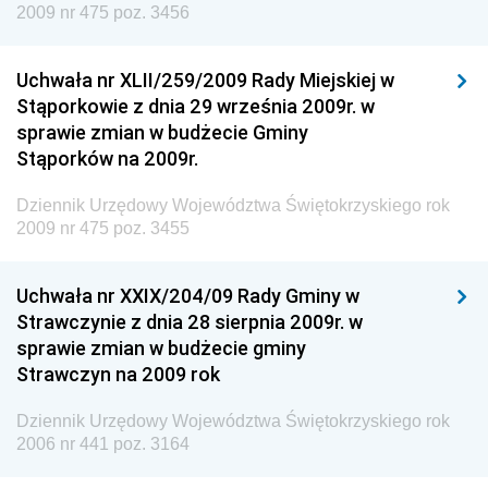
2009 nr 475 poz. 3456
Dziennik Urzędowy Urzędu Patentowego
Rzeczypospolitej Polskiej
Uchwała nr XLII/259/2009 Rady Miejskiej w
Dziennik Urzędowy Generalnej Dyrekcji Dróg
Stąporkowie z dnia 29 września 2009r. w
Krajowych i Autostrad
sprawie zmian w budżecie Gminy
Dziennik Urzędowy Ministra Środowiska
Stąporków na 2009r.
Dziennik Urzędowy Ministra Administracji i Cyfryzacji
Dziennik Urzędowy Województwa Świętokrzyskiego rok
Dziennik Urzędowy Ministra Edukacji
2009 nr 475 poz. 3455
Dziennik Urzędowy Ministra Nauki
Uchwała nr XXIX/204/09 Rady Gminy w
Dziennik Urzędowy Ministra Przemysłu
Strawczynie z dnia 28 sierpnia 2009r. w
Dziennik Urzędowy Ministra Finansów i Gospodarki
sprawie zmian w budżecie gminy
Strawczyn na 2009 rok
Dziennik Urzędowy Ministra do Spraw Unii
Europejskiej
Dziennik Urzędowy Województwa Świętokrzyskiego rok
Dziennik Urzędowy Agencji Wywiadu
2006 nr 441 poz. 3164