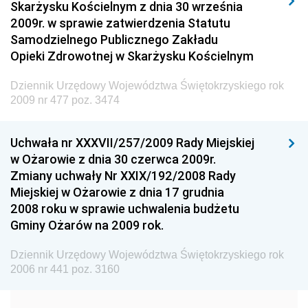
Skarżysku Kościelnym z dnia 30 września
Dziennik Urzędowy Ministra Spraw Wewnętrznych i
2009r. w sprawie zatwierdzenia Statutu
Administracji
Samodzielnego Publicznego Zakładu
Dziennik Urzędowy Ministra Transportu
Opieki Zdrowotnej w Skarżysku Kościelnym
Dziennik Urzędowy Ministra Budownictwa
Dziennik Urzędowy Województwa Świętokrzyskiego rok
Dziennik Urzędowy Ministra Nauki i Szkolnictwa
2009 nr 477 poz. 3474
Wyższego
Dziennik Urzędowy Głównego Urzędu Miar
Uchwała nr XXXVII/257/2009 Rady Miejskiej
w Ożarowie z dnia 30 czerwca 2009r.
Dziennik Urzędowy Ministra Rolnictwa i Rozwoju Wsi
Zmiany uchwały Nr XXIX/192/2008 Rady
Dziennik Urzędowy Ministra Edukacji Narodowej i
Miejskiej w Ożarowie z dnia 17 grudnia
Sportu
2008 roku w sprawie uchwalenia budżetu
Gminy Ożarów na 2009 rok.
Dziennik Urzędowy Ministra Edukacji i Nauki
Dziennik Urzędowy Ministra Edukacji Narodowej
Dziennik Urzędowy Województwa Świętokrzyskiego rok
2006 nr 441 poz. 3160
Dziennik Urzędowy Ministra Gospodarki Morskiej
Dziennik Urzędowy Ministra Obrony Narodowej