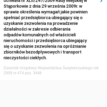
Uchwała nr XLII/247/2009 Rady Miejskiej w
Dziennik Urzędowy Ministerstwa Hutnictwa i
Stąporkowie z dnia 29 września 2009r. w
Przemysłu Maszynowego
sprawie określenia wymagań jakie powinien
Dziennik Urzędowy Ministerstwa Zdrowia i Opieki
spełniać przedsiębiorca ubiegający się o
Społecznej
uzyskanie zezwolenia na prowadzenie
działalności w zakresie odbierania
Dziennik Urzędowy Ministerstwa Rolnictwa, Leśnictwa
odpadów komunalnych od właścicieli
i Gospodarki Żywnościowej
nieruchomości i przedsiębiorca ubiegający
Dziennik Urzędowy Ministra Spraw Wewnętrznych
się o uzyskanie zezwolenia na opróżnianie
Dziennik Urzędowy Ministra Transportu, Budownictwa
zbiorników bezodpływowych i transport
i Gospodarki Morskiej
nieczystości ciekłych.
Dziennik Urzędowy Ministra Administracji i Cyfryzacji
Dziennik Urzędowy Województwa Świętokrzyskiego rok
Dziennik Urzędowy Głównego Inspektora Ochrony
2009 nr 474 poz. 3448
Środowiska
Dziennik Urzędowy Ministra Środowiska
Dziennik Urzędowy Ministra Sportu i Turystyki
Dziennik Urzędowy Ministra Rozwoju Regionalnego