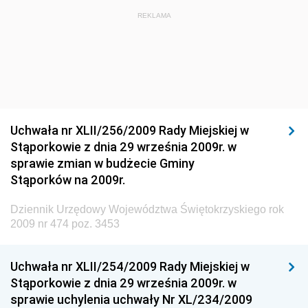
Dziennik Urzędowy Ministra Budownictwa i Przemysłu
REKLAMA
Materiałów Budowlanych
Dziennik Urzędowy Ministra Infrastruktury i Rozwoju
Dziennik Urzędowy Głównego Inspektoratu Ochrony
Środowiska
Dziennik Urzędowy Generalnej Dyrekcji Ochrony
Uchwała nr XLII/256/2009 Rady Miejskiej w
Środowiska
Stąporkowie z dnia 29 września 2009r. w
Dziennik Urzędowy Ministerstwa Administracji,
sprawie zmian w budżecie Gminy
Gospodarki Terenowej i Ochrony Środowiska
Stąporków na 2009r.
Dziennik Urzędowy Ministerstwa Administracji i
Dziennik Urzędowy Województwa Świętokrzyskiego rok
Gospodarki Przestrzennej
2009 nr 474 poz. 3453
Dziennik Urzędowy Unii Europejskiej, L
Dziennik Urzędowy Ministerstwa Komunikacji
Uchwała nr XLII/254/2009 Rady Miejskiej w
Stąporkowie z dnia 29 września 2009r. w
Dziennik Urzędowy Ministerstwa Przemysłu
sprawie uchylenia uchwały Nr XL/234/2009
Chemicznego i Lekkiego