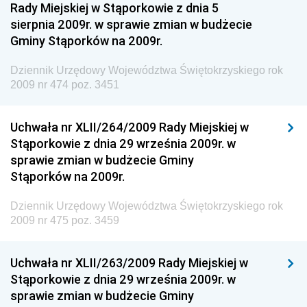
Rady Miejskiej w Stąporkowie z dnia 5
Dziennik Urzędowy Ministerstwa Rolnictwa i
sierpnia 2009r. w sprawie zmian w budżecie
Gospodarki Żywnościowej
Gminy Stąporków na 2009r.
Dziennik Urzędowy Ministra Rodziny, Pracy i Polityki
Społecznej
Dziennik Urzędowy Województwa Świętokrzyskiego rok
2009 nr 474 poz. 3451
Dziennik Urzędowy Ministra Cyfryzacji
Dziennik Urzędowy Ministra Rozwoju
Uchwała nr XLII/264/2009 Rady Miejskiej w
Dziennik Urzędowy Ministra Infrastruktury i
Stąporkowie z dnia 29 września 2009r. w
Budownictwa
sprawie zmian w budżecie Gminy
Stąporków na 2009r.
Dziennik Urzędowy Ministra Gospodarki Morskiej i
Żeglugi Śródlądowej
Dziennik Urzędowy Województwa Świętokrzyskiego rok
Dziennik Urzędowy Ministra Energii
2009 nr 475 poz. 3459
Dziennik Urzędowy Ministra Finansów
Uchwała nr XLII/263/2009 Rady Miejskiej w
Dziennik Urzędowy Ministra Sprawiedliwości
Stąporkowie z dnia 29 września 2009r. w
Dziennik Urzędowy Ministra Rozwoju i Finansów
sprawie zmian w budżecie Gminy