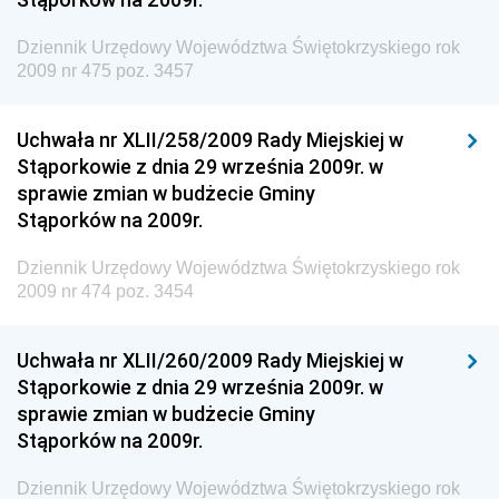
Granicznej
Dziennik Urzędowy Województwa Świętokrzyskiego rok
Dziennik Urzędowy Głównego Inspektoratu Transportu
2009 nr 475 poz. 3457
Drogowego
Dziennik Urzędowy Narodowego Banku Polskiego
Uchwała nr XLII/258/2009 Rady Miejskiej w
Dziennik Urzędowy Komendy Głównej Policji
Stąporkowie z dnia 29 września 2009r. w
sprawie zmian w budżecie Gminy
Dziennik Urzędowy Ministra Pracy i Polityki
Stąporków na 2009r.
Społecznej
Dziennik Urzędowy Ministra Transportu, Budownictwa
Dziennik Urzędowy Województwa Świętokrzyskiego rok
i Gospodarki Morskiej
2009 nr 474 poz. 3454
Dziennik Urzędowy Ministra Rozwoju i Technologii
Uchwała nr XLII/260/2009 Rady Miejskiej w
Dziennik Urzędowy Ministra Spraw Zagranicznych
Stąporkowie z dnia 29 września 2009r. w
Dziennik Urzędowy Centralnego Biura
sprawie zmian w budżecie Gminy
Antykorupcyjnego
Stąporków na 2009r.
Dziennik Urzędowy Agencji Bezpieczeństwa
Wewnętrznego
Dziennik Urzędowy Województwa Świętokrzyskiego rok