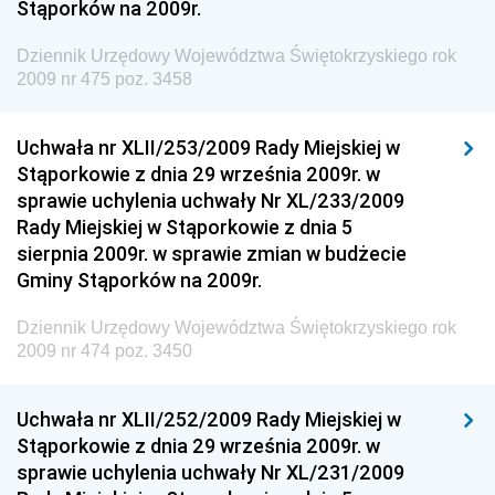
Stąporków na 2009r.
Dziennik Urzędowy Wyższego Urzędu Górniczego
Dziennik Urzędowy Prezesa Urzędu Transportu
Dziennik Urzędowy Województwa Świętokrzyskiego rok
Kolejowego
2009 nr 475 poz. 3458
Dziennik Urzędowy Ministra Przedsiębiorczości i
Technologii
Uchwała nr XLII/253/2009 Rady Miejskiej w
Stąporkowie z dnia 29 września 2009r. w
Dziennik Urzędowy Ministra Inwestycji i Rozwoju
sprawie uchylenia uchwały Nr XL/233/2009
Dziennik Urzędowy Naczelnego Dyrektora Archiwów
Rady Miejskiej w Stąporkowie z dnia 5
Państwowych
sierpnia 2009r. w sprawie zmian w budżecie
Dziennik Urzędowy Ministra Finansów, Inwestycji i
Gminy Stąporków na 2009r.
Rozwoju
Dziennik Urzędowy Województwa Świętokrzyskiego rok
Dziennik Urzędowy Ministra Klimatu
2009 nr 474 poz. 3450
Dziennik Urzędowy Ministra Sportu
Dziennik Urzędowy Ministra Funduszy i Polityki
Uchwała nr XLII/252/2009 Rady Miejskiej w
Regionalnej
Stąporkowie z dnia 29 września 2009r. w
sprawie uchylenia uchwały Nr XL/231/2009
Dziennik Urzędowy Ministra Aktywów Państwowych