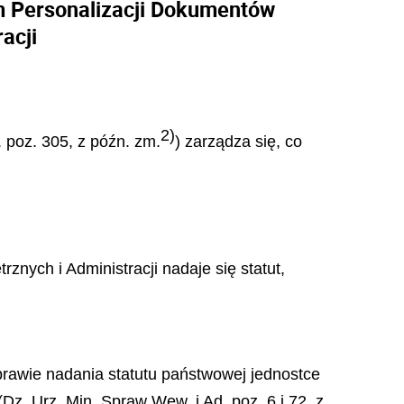
m Personalizacji Dokumentów
acji
2)
. poz. 305, z późn. zm.
) zarządza się, co
ych i Administracji nadaje się statut,
sprawie nadania statutu państwowej jednostce
z. Urz. Min. Spraw Wew. i Ad. poz. 6 i 72, z