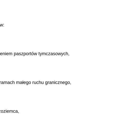
w:
zeniem paszportów tymczasowych,
 ramach małego ruchu granicznego,
zoziemca,