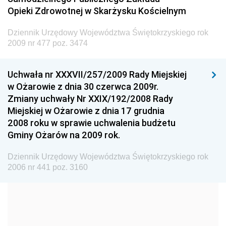
Dziennik Urzędowy Ministra Transportu
Opieki Zdrowotnej w Skarżysku Kościelnym
Dziennik Urzędowy Ministra Budownictwa
Dziennik Urzędowy Województwa Świętokrzyskiego rok
Dziennik Urzędowy Ministra Nauki i Szkolnictwa
2009 nr 477 poz. 3474
Wyższego
Dziennik Urzędowy Głównego Urzędu Miar
Uchwała nr XXXVII/257/2009 Rady Miejskiej
w Ożarowie z dnia 30 czerwca 2009r.
Dziennik Urzędowy Ministra Rolnictwa i Rozwoju Wsi
Zmiany uchwały Nr XXIX/192/2008 Rady
Dziennik Urzędowy Ministra Edukacji Narodowej i
Miejskiej w Ożarowie z dnia 17 grudnia
Sportu
2008 roku w sprawie uchwalenia budżetu
Gminy Ożarów na 2009 rok.
Dziennik Urzędowy Ministra Edukacji i Nauki
Dziennik Urzędowy Ministra Edukacji Narodowej
Dziennik Urzędowy Województwa Świętokrzyskiego rok
2006 nr 441 poz. 3160
Dziennik Urzędowy Ministra Gospodarki Morskiej
Dziennik Urzędowy Ministra Obrony Narodowej
Dziennik Urzędowy Komendy Głównej Państwowej
Straży Pożarnej