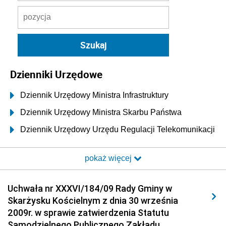
Dzienniki Urzędowe
Dziennik Urzędowy Ministra Infrastruktury
Dziennik Urzędowy Ministra Skarbu Państwa
Dziennik Urzędowy Urzędu Regulacji Telekomunikacji
i Poczty
pokaż więcej
Dziennik Urzędowy Ministra Transportu i Budownictwa
Dziennik Urzędowy Urzędu Komunikacji
Uchwała nr XXXVI/184/09 Rady Gminy w
Elektronicznej
Skarżysku Kościelnym z dnia 30 września
Dziennik Urzędowy Ministra Spraw Wewnętrznych i
2009r. w sprawie zatwierdzenia Statutu
Administracji
Samodzielnego Publicznego Zakładu