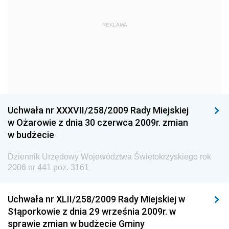
Dziennik Urzędowy Głównego Urzędu Statystycznego
Dziennik Urzędowy Ministra Kultury i Dziedzictwa
REKLAMA
Narodowego
Dziennik Urzędowy Komendy Głównej Policji
Dziennik Urzędowy Ministra Gospodarki
Dziennik Urzędowy Urzędu Ochrony Konkurencji i
Konsumentów
Uchwała nr XXXVII/258/2009 Rady Miejskiej
Dziennik Urzędowy Ministra Pracy i Polityki
w Ożarowie z dnia 30 czerwca 2009r. zmian
Społecznej
w budżecie
Dziennik Urzędowy Ministra Spraw Zagranicznych
Dziennik Urzędowy Województwa Świętokrzyskiego rok
Dziennik Urzędowy Urzędu Lotnictwa Cywilnego
2006 nr 441 poz. 3161
Dziennik Urzędowy Komisji Nadzoru Finansowego
Uchwała nr XLII/258/2009 Rady Miejskiej w
Dziennik Urzędowy Ministerstwa Hutnictwa i
Stąporkowie z dnia 29 września 2009r. w
Przemysłu Maszynowego
sprawie zmian w budżecie Gminy