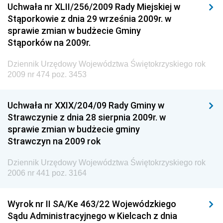
Uchwała nr XLII/256/2009 Rady Miejskiej w
Dziennik Urzędowy Generalnej Dyrekcji Dróg
Stąporkowie z dnia 29 września 2009r. w
Krajowych i Autostrad
sprawie zmian w budżecie Gminy
Dziennik Urzędowy Ministra Środowiska
Stąporków na 2009r.
Dziennik Urzędowy Ministra Administracji i Cyfryzacji
Dziennik Urzędowy Województwa Świętokrzyskiego rok
Dziennik Urzędowy Ministra Edukacji
2009 nr 474 poz. 3453
Dziennik Urzędowy Ministra Nauki
Uchwała nr XXIX/204/09 Rady Gminy w
Dziennik Urzędowy Ministra Przemysłu
Strawczynie z dnia 28 sierpnia 2009r. w
Dziennik Urzędowy Ministra Finansów i Gospodarki
sprawie zmian w budżecie gminy
Strawczyn na 2009 rok
Dziennik Urzędowy Ministra do Spraw Unii
Europejskiej
Dziennik Urzędowy Województwa Świętokrzyskiego rok
Dziennik Urzędowy Agencji Wywiadu
2006 nr 441 poz. 3164
Wyrok nr II SA/Ke 463/22 Wojewódzkiego
Sądu Administracyjnego w Kielcach z dnia