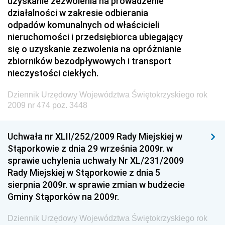
uzyskanie zezwolenia na prowadzenie
Kolejowego
działalności w zakresie odbierania
Dziennik Urzędowy Ministra Przedsiębiorczości i
odpadów komunalnych od właścicieli
Technologii
nieruchomości i przedsiębiorca ubiegający
się o uzyskanie zezwolenia na opróżnianie
Dziennik Urzędowy Ministra Inwestycji i Rozwoju
zbiorników bezodpływowych i transport
Dziennik Urzędowy Naczelnego Dyrektora Archiwów
nieczystości ciekłych.
Państwowych
Dziennik Urzędowy Województwa Świętokrzyskiego rok
Dziennik Urzędowy Ministra Finansów, Inwestycji i
2009 nr 474 poz. 3448
Rozwoju
Dziennik Urzędowy Ministra Klimatu
Uchwała nr XLII/252/2009 Rady Miejskiej w
Dziennik Urzędowy Ministra Sportu
Stąporkowie z dnia 29 września 2009r. w
Dziennik Urzędowy Ministra Funduszy i Polityki
sprawie uchylenia uchwały Nr XL/231/2009
Regionalnej
Rady Miejskiej w Stąporkowie z dnia 5
sierpnia 2009r. w sprawie zmian w budżecie
Dziennik Urzędowy Ministra Aktywów Państwowych
Gminy Stąporków na 2009r.
Dziennik Urzędowy Ministra Zdrowia
Dziennik Urzędowy Województwa Świętokrzyskiego rok
Dziennik Urzędowy Ministra Środowiska i Głównego