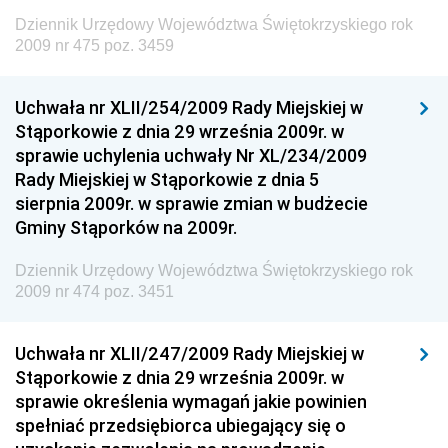
Dziennik Urzędowy Ministra Rodziny, Pracy i Polityki
Dziennik Urzędowy Województwa Świętokrzyskiego rok
Społecznej
2009 nr 475 poz. 3459
Dziennik Urzędowy Ministra Cyfryzacji
Uchwała nr XLII/254/2009 Rady Miejskiej w
Dziennik Urzędowy Ministra Rozwoju
Stąporkowie z dnia 29 września 2009r. w
Dziennik Urzędowy Ministra Infrastruktury i
sprawie uchylenia uchwały Nr XL/234/2009
Budownictwa
Rady Miejskiej w Stąporkowie z dnia 5
sierpnia 2009r. w sprawie zmian w budżecie
Dziennik Urzędowy Ministra Gospodarki Morskiej i
Gminy Stąporków na 2009r.
Żeglugi Śródlądowej
Dziennik Urzędowy Ministra Energii
Dziennik Urzędowy Województwa Świętokrzyskiego rok
2009 nr 474 poz. 3451
Dziennik Urzędowy Ministra Finansów
Dziennik Urzędowy Ministra Sprawiedliwości
Uchwała nr XLII/247/2009 Rady Miejskiej w
Dziennik Urzędowy Ministra Rozwoju i Finansów
Stąporkowie z dnia 29 września 2009r. w
Dziennik Urzędowy Wyższego Urzędu Górniczego
sprawie określenia wymagań jakie powinien
spełniać przedsiębiorca ubiegający się o
Dziennik Urzędowy Prezesa Urzędu Transportu