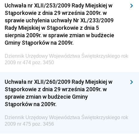
Drogowego
Uchwała nr XLII/253/2009 Rady Miejskiej w
Stąporkowie z dnia 29 września 2009r. w
Dziennik Urzędowy Narodowego Banku Polskiego
sprawie uchylenia uchwały Nr XL/233/2009
Dziennik Urzędowy Komendy Głównej Policji
Rady Miejskiej w Stąporkowie z dnia 5
sierpnia 2009r. w sprawie zmian w budżecie
Dziennik Urzędowy Ministra Pracy i Polityki
Gminy Stąporków na 2009r.
Społecznej
Dziennik Urzędowy Ministra Transportu, Budownictwa
Dziennik Urzędowy Województwa Świętokrzyskiego rok
i Gospodarki Morskiej
2009 nr 474 poz. 3450
Dziennik Urzędowy Ministra Rozwoju i Technologii
Uchwała nr XLII/260/2009 Rady Miejskiej w
Dziennik Urzędowy Ministra Spraw Zagranicznych
Stąporkowie z dnia 29 września 2009r. w
Dziennik Urzędowy Centralnego Biura
sprawie zmian w budżecie Gminy
Antykorupcyjnego
Stąporków na 2009r.
Dziennik Urzędowy Agencji Bezpieczeństwa
Wewnętrznego
Dziennik Urzędowy Województwa Świętokrzyskiego rok
2009 nr 475 poz. 3456
Dziennik Urzędowy Urzędu Patentowego
Rzeczypospolitej Polskiej