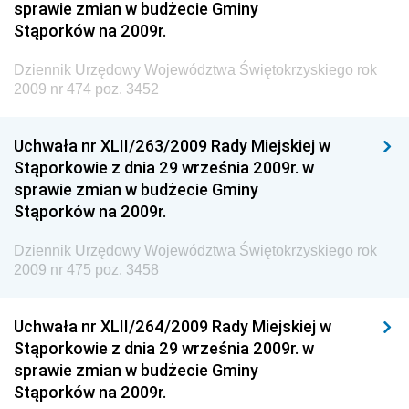
sprawie zmian w budżecie Gminy
Dziennik Urzędowy Ministra Infrastruktury i Rozwoju
Stąporków na 2009r.
Dziennik Urzędowy Głównego Inspektoratu Ochrony
Środowiska
Dziennik Urzędowy Województwa Świętokrzyskiego rok
2009 nr 474 poz. 3452
Dziennik Urzędowy Generalnej Dyrekcji Ochrony
Środowiska
Uchwała nr XLII/263/2009 Rady Miejskiej w
Dziennik Urzędowy Ministerstwa Administracji,
Stąporkowie z dnia 29 września 2009r. w
Gospodarki Terenowej i Ochrony Środowiska
sprawie zmian w budżecie Gminy
Dziennik Urzędowy Ministerstwa Administracji i
Stąporków na 2009r.
Gospodarki Przestrzennej
Dziennik Urzędowy Województwa Świętokrzyskiego rok
Dziennik Urzędowy Unii Europejskiej, L
2009 nr 475 poz. 3458
Dziennik Urzędowy Ministerstwa Komunikacji
Dziennik Urzędowy Ministerstwa Przemysłu
Uchwała nr XLII/264/2009 Rady Miejskiej w
Chemicznego i Lekkiego
Stąporkowie z dnia 29 września 2009r. w
sprawie zmian w budżecie Gminy
Dziennik Urzędowy Ministerstwa Rolnictwa i
Stąporków na 2009r.
Gospodarki Żywnościowej