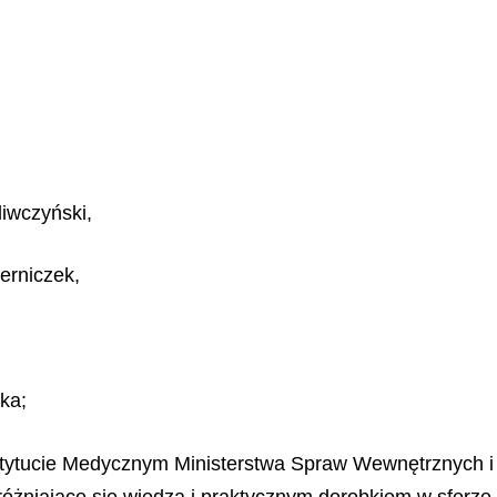
liwczyński,
erniczek,
ska;
ytucie Medycznym Ministerstwa Spraw Wewnętrznych i Ad
óżniające się wiedzą i praktycznym dorobkiem w sferze