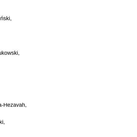
ński,
ukowski,
ma-Hezavah,
ki,