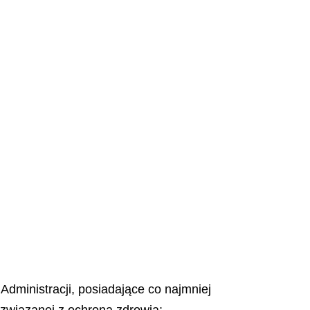
ministracji, posiadające co najmniej
 związanej z ochroną zdrowia: