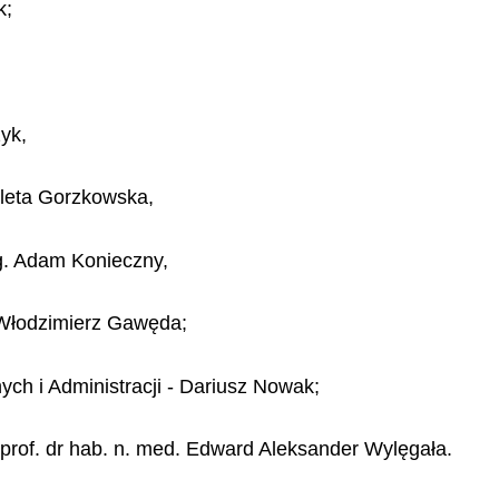
k;
zyk,
oleta Gorzkowska,
g. Adam Konieczny,
 Włodzimierz Gawęda;
ych i Administracji - Dariusz Nowak;
- prof. dr hab. n. med. Edward Aleksander Wylęgała.