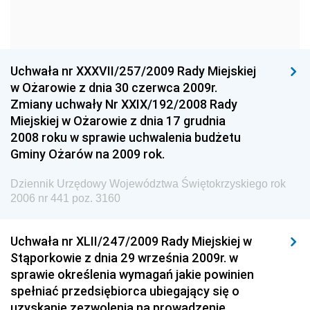
Dziennik Urzędowy Ministra Kultury i Dziedzictwa
Narodowego
Dziennik Urzędowy Komendy Głównej Policji
Uchwała nr XXXVII/257/2009 Rady Miejskiej
Dziennik Urzędowy Ministra Gospodarki
w Ożarowie z dnia 30 czerwca 2009r.
Dziennik Urzędowy Urzędu Ochrony Konkurencji i
Zmiany uchwały Nr XXIX/192/2008 Rady
Konsumentów
Miejskiej w Ożarowie z dnia 17 grudnia
Dziennik Urzędowy Ministra Pracy i Polityki
2008 roku w sprawie uchwalenia budżetu
Społecznej
Gminy Ożarów na 2009 rok.
Dziennik Urzędowy Ministra Spraw Zagranicznych
Dziennik Urzędowy Województwa Świętokrzyskiego rok
Dziennik Urzędowy Urzędu Lotnictwa Cywilnego
2006 nr 441 poz. 3160
Dziennik Urzędowy Komisji Nadzoru Finansowego
Uchwała nr XLII/247/2009 Rady Miejskiej w
Dziennik Urzędowy Ministerstwa Hutnictwa i
Stąporkowie z dnia 29 września 2009r. w
Przemysłu Maszynowego
sprawie określenia wymagań jakie powinien
Dziennik Urzędowy Ministerstwa Zdrowia i Opieki
spełniać przedsiębiorca ubiegający się o
Społecznej
uzyskanie zezwolenia na prowadzenie