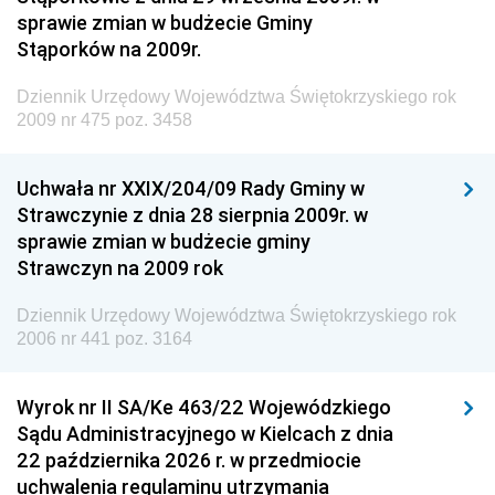
Krajowych i Autostrad
sprawie zmian w budżecie Gminy
Dziennik Urzędowy Ministra Środowiska
Stąporków na 2009r.
Dziennik Urzędowy Ministra Administracji i Cyfryzacji
Dziennik Urzędowy Województwa Świętokrzyskiego rok
Dziennik Urzędowy Ministra Edukacji
2009 nr 475 poz. 3458
Dziennik Urzędowy Ministra Nauki
Uchwała nr XXIX/204/09 Rady Gminy w
Dziennik Urzędowy Ministra Przemysłu
Strawczynie z dnia 28 sierpnia 2009r. w
Dziennik Urzędowy Ministra Finansów i Gospodarki
sprawie zmian w budżecie gminy
Strawczyn na 2009 rok
Dziennik Urzędowy Ministra do Spraw Unii
Europejskiej
Dziennik Urzędowy Województwa Świętokrzyskiego rok
Dziennik Urzędowy Agencji Wywiadu
2006 nr 441 poz. 3164
Wyrok nr II SA/Ke 463/22 Wojewódzkiego
Sądu Administracyjnego w Kielcach z dnia
22 października 2026 r. w przedmiocie
uchwalenia regulaminu utrzymania