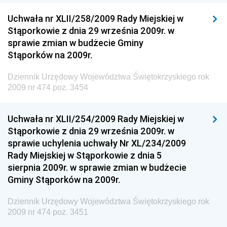
Uchwała nr XLII/258/2009 Rady Miejskiej w
Dziennik Urzędowy Ministra Cyfryzacji
Stąporkowie z dnia 29 września 2009r. w
Dziennik Urzędowy Ministra Rozwoju
sprawie zmian w budżecie Gminy
Dziennik Urzędowy Ministra Infrastruktury i
Stąporków na 2009r.
Budownictwa
Dziennik Urzędowy Województwa Świętokrzyskiego rok
Dziennik Urzędowy Ministra Gospodarki Morskiej i
2009 nr 474 poz. 3454
Żeglugi Śródlądowej
Dziennik Urzędowy Ministra Energii
Uchwała nr XLII/254/2009 Rady Miejskiej w
Dziennik Urzędowy Ministra Finansów
Stąporkowie z dnia 29 września 2009r. w
sprawie uchylenia uchwały Nr XL/234/2009
Dziennik Urzędowy Ministra Sprawiedliwości
Rady Miejskiej w Stąporkowie z dnia 5
Dziennik Urzędowy Ministra Rozwoju i Finansów
sierpnia 2009r. w sprawie zmian w budżecie
Gminy Stąporków na 2009r.
Dziennik Urzędowy Wyższego Urzędu Górniczego
Dziennik Urzędowy Prezesa Urzędu Transportu
Dziennik Urzędowy Województwa Świętokrzyskiego rok
Kolejowego
2009 nr 474 poz. 3451
Dziennik Urzędowy Ministra Przedsiębiorczości i