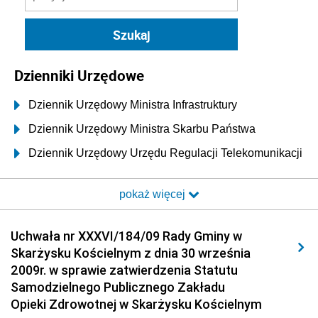
Dzienniki Urzędowe
Dziennik Urzędowy Ministra Infrastruktury
Dziennik Urzędowy Ministra Skarbu Państwa
Dziennik Urzędowy Urzędu Regulacji Telekomunikacji
i Poczty
pokaż więcej
Dziennik Urzędowy Ministra Transportu i Budownictwa
Dziennik Urzędowy Urzędu Komunikacji
Uchwała nr XXXVI/184/09 Rady Gminy w
Elektronicznej
Skarżysku Kościelnym z dnia 30 września
Dziennik Urzędowy Ministra Spraw Wewnętrznych i
2009r. w sprawie zatwierdzenia Statutu
Administracji
Samodzielnego Publicznego Zakładu
Dziennik Urzędowy Ministra Transportu
Opieki Zdrowotnej w Skarżysku Kościelnym