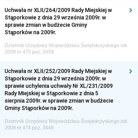
Technologii
Uchwała nr XLII/264/2009 Rady Miejskiej w
Stąporkowie z dnia 29 września 2009r. w
Dziennik Urzędowy Ministra Inwestycji i Rozwoju
sprawie zmian w budżecie Gminy
Dziennik Urzędowy Naczelnego Dyrektora Archiwów
Stąporków na 2009r.
Państwowych
Dziennik Urzędowy Województwa Świętokrzyskiego rok
Dziennik Urzędowy Ministra Finansów, Inwestycji i
2009 nr 475 poz. 3459
Rozwoju
Dziennik Urzędowy Ministra Klimatu
Uchwała nr XLII/252/2009 Rady Miejskiej w
Dziennik Urzędowy Ministra Sportu
Stąporkowie z dnia 29 września 2009r. w
Dziennik Urzędowy Ministra Funduszy i Polityki
sprawie uchylenia uchwały Nr XL/231/2009
Regionalnej
Rady Miejskiej w Stąporkowie z dnia 5
sierpnia 2009r. w sprawie zmian w budżecie
Dziennik Urzędowy Ministra Aktywów Państwowych
Gminy Stąporków na 2009r.
Dziennik Urzędowy Ministra Zdrowia
Dziennik Urzędowy Województwa Świętokrzyskiego rok
Dziennik Urzędowy Ministra Środowiska i Głównego
2009 nr 474 poz. 3449
Inspektora Ochrony Środowiska