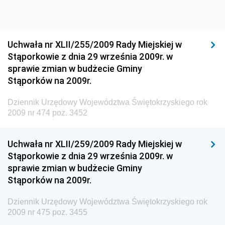
Dziennik Urzędowy Głównego Inspektoratu Ochrony
Środowiska
Dziennik Urzędowy Generalnej Dyrekcji Ochrony
Uchwała nr XLII/255/2009 Rady Miejskiej w
Środowiska
Stąporkowie z dnia 29 września 2009r. w
Dziennik Urzędowy Ministerstwa Administracji,
sprawie zmian w budżecie Gminy
Gospodarki Terenowej i Ochrony Środowiska
Stąporków na 2009r.
Dziennik Urzędowy Ministerstwa Administracji i
Dziennik Urzędowy Województwa Świętokrzyskiego rok
Gospodarki Przestrzennej
2009 nr 474 poz. 3452
Dziennik Urzędowy Unii Europejskiej, L
Dziennik Urzędowy Ministerstwa Komunikacji
Uchwała nr XLII/259/2009 Rady Miejskiej w
Stąporkowie z dnia 29 września 2009r. w
Dziennik Urzędowy Ministerstwa Przemysłu
sprawie zmian w budżecie Gminy
Chemicznego i Lekkiego
Stąporków na 2009r.
Dziennik Urzędowy Ministerstwa Rolnictwa i
Gospodarki Żywnościowej
Dziennik Urzędowy Województwa Świętokrzyskiego rok
2009 nr 475 poz. 3455
Dziennik Urzędowy Ministra Rodziny, Pracy i Polityki
Społecznej