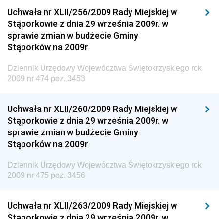
Dziennik Urzędowy Narodowego Banku Polskiego
Uchwała nr XLII/256/2009 Rady Miejskiej w
Dziennik Urzędowy Komendy Głównej Policji
Stąporkowie z dnia 29 września 2009r. w
sprawie zmian w budżecie Gminy
Dziennik Urzędowy Ministra Pracy i Polityki
Stąporków na 2009r.
Społecznej
Dziennik Urzędowy Ministra Transportu, Budownictwa
Dziennik Urzędowy Województwa Świętokrzyskiego rok
i Gospodarki Morskiej
2009 nr 474 poz. 3453
Dziennik Urzędowy Ministra Rozwoju i Technologii
Uchwała nr XLII/260/2009 Rady Miejskiej w
Dziennik Urzędowy Ministra Spraw Zagranicznych
Stąporkowie z dnia 29 września 2009r. w
Dziennik Urzędowy Centralnego Biura
sprawie zmian w budżecie Gminy
Antykorupcyjnego
Stąporków na 2009r.
Dziennik Urzędowy Agencji Bezpieczeństwa
Wewnętrznego
Dziennik Urzędowy Województwa Świętokrzyskiego rok
2009 nr 475 poz. 3456
Dziennik Urzędowy Urzędu Patentowego
Rzeczypospolitej Polskiej
Uchwała nr XLII/263/2009 Rady Miejskiej w
Dziennik Urzędowy Generalnej Dyrekcji Dróg
Stąporkowie z dnia 29 września 2009r. w