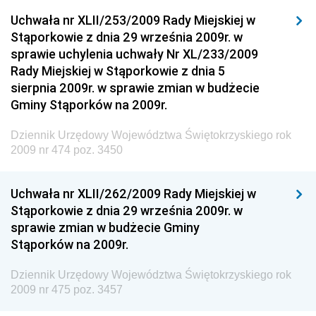
Dziennik Urzędowy Ministra Klimatu i Środowiska
Uchwała nr XLII/253/2009 Rady Miejskiej w
Dziennik Urzędowy Ministerstwa Kultury, Dziedzictwa
Stąporkowie z dnia 29 września 2009r. w
Narodowego i Sportu
sprawie uchylenia uchwały Nr XL/233/2009
Rady Miejskiej w Stąporkowie z dnia 5
Dziennik Urzędowy Ministra Finansów, Funduszy i
sierpnia 2009r. w sprawie zmian w budżecie
Polityki Regionalnej
Gminy Stąporków na 2009r.
Dziennik Urzędowy Ministra Rozwoju, Pracy i
Technologii
Dziennik Urzędowy Województwa Świętokrzyskiego rok
2009 nr 474 poz. 3450
Dziennik Urzędowy Ministra Kultury, Dziedzictwa
Narodowego i Sportu
Uchwała nr XLII/262/2009 Rady Miejskiej w
Dziennik Urzędowy Ministra Rodziny i Polityki
Stąporkowie z dnia 29 września 2009r. w
Społecznej
sprawie zmian w budżecie Gminy
Dziennik Urzędowy Komendy Głównej Straży
Stąporków na 2009r.
Granicznej
Dziennik Urzędowy Województwa Świętokrzyskiego rok
Dziennik Urzędowy Głównego Inspektoratu Transportu
2009 nr 475 poz. 3457
Drogowego