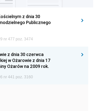
ościelnym z dnia 30
amodzielnego Publicznego
9 nr 477 poz. 3474
wie z dnia 30 czerwca
iej w Ożarowie z dnia 17
iny Ożarów na 2009 rok.
6 nr 441 poz. 3160