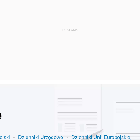
e
olski
Dzienniki Urzędowe
Dzienniki Unii Europejskiej