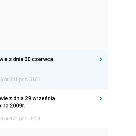
wie z dnia 30 czerwca
6 nr 441 poz. 3161
wie z dnia 29 września
 na 2009r.
9 nr 474 poz. 3454