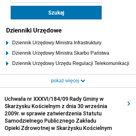
Dzienniki Urzędowe
Dziennik Urzędowy Ministra Infrastruktury
Dziennik Urzędowy Ministra Skarbu Państwa
Dziennik Urzędowy Urzędu Regulacji Telekomunikacji
i Poczty
pokaż więcej
Dziennik Urzędowy Ministra Transportu i Budownictwa
Dziennik Urzędowy Urzędu Komunikacji
Uchwała nr XXXVI/184/09 Rady Gminy w
Elektronicznej
Skarżysku Kościelnym z dnia 30 września
Dziennik Urzędowy Ministra Spraw Wewnętrznych i
2009r. w sprawie zatwierdzenia Statutu
Administracji
Samodzielnego Publicznego Zakładu
Dziennik Urzędowy Ministra Transportu
Opieki Zdrowotnej w Skarżysku Kościelnym