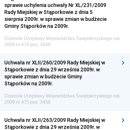
sprawie uchylenia uchwały Nr XL/231/2009
Dziennik Urzędowy Komendy Głównej Policji
Rady Miejskiej w Stąporkowie z dnia 5
sierpnia 2009r. w sprawie zmian w budżecie
Dziennik Urzędowy Ministra Pracy i Polityki
Gminy Stąporków na 2009r.
Społecznej
Dziennik Urzędowy Ministra Transportu, Budownictwa
Dziennik Urzędowy Województwa Świętokrzyskiego rok
i Gospodarki Morskiej
2009 nr 474 poz. 3449
Dziennik Urzędowy Ministra Rozwoju i Technologii
Uchwała nr XLII/260/2009 Rady Miejskiej w
Dziennik Urzędowy Ministra Spraw Zagranicznych
Stąporkowie z dnia 29 września 2009r. w
Dziennik Urzędowy Centralnego Biura
sprawie zmian w budżecie Gminy
Antykorupcyjnego
Stąporków na 2009r.
Dziennik Urzędowy Agencji Bezpieczeństwa
Wewnętrznego
Dziennik Urzędowy Województwa Świętokrzyskiego rok
2009 nr 475 poz. 3456
Dziennik Urzędowy Urzędu Patentowego
Rzeczypospolitej Polskiej
Uchwała nr XLII/263/2009 Rady Miejskiej w
Dziennik Urzędowy Generalnej Dyrekcji Dróg
Stąporkowie z dnia 29 września 2009r. w
Krajowych i Autostrad