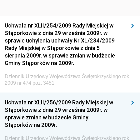
Dziennik Urzędowy Głównego Inspektoratu Ochrony
Środowiska
Dziennik Urzędowy Generalnej Dyrekcji Ochrony
Uchwała nr XLII/254/2009 Rady Miejskiej w
Środowiska
Stąporkowie z dnia 29 września 2009r. w
Dziennik Urzędowy Ministerstwa Administracji,
sprawie uchylenia uchwały Nr XL/234/2009
Gospodarki Terenowej i Ochrony Środowiska
Rady Miejskiej w Stąporkowie z dnia 5
sierpnia 2009r. w sprawie zmian w budżecie
Dziennik Urzędowy Ministerstwa Administracji i
Gminy Stąporków na 2009r.
Gospodarki Przestrzennej
Dziennik Urzędowy Unii Europejskiej, L
Dziennik Urzędowy Województwa Świętokrzyskiego rok
2009 nr 474 poz. 3451
Dziennik Urzędowy Ministerstwa Komunikacji
Dziennik Urzędowy Ministerstwa Przemysłu
Uchwała nr XLII/256/2009 Rady Miejskiej w
Chemicznego i Lekkiego
Stąporkowie z dnia 29 września 2009r. w
Dziennik Urzędowy Ministerstwa Rolnictwa i
sprawie zmian w budżecie Gminy
Gospodarki Żywnościowej
Stąporków na 2009r.
Dziennik Urzędowy Ministra Rodziny, Pracy i Polityki
Społecznej
Dziennik Urzędowy Województwa Świętokrzyskiego rok