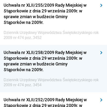
Dziennik Urzędowy Ministra Klimatu i Środowiska
Uchwała nr XLII/255/2009 Rady Miejskiej w
Dziennik Urzędowy Ministerstwa Kultury, Dziedzictwa
Stąporkowie z dnia 29 września 2009r. w
Narodowego i Sportu
sprawie zmian w budżecie Gminy
Stąporków na 2009r.
Dziennik Urzędowy Ministra Finansów, Funduszy i
Polityki Regionalnej
Dziennik Urzędowy Województwa Świętokrzyskiego rok
Dziennik Urzędowy Ministra Rozwoju, Pracy i
2009 nr 474 poz. 3452
Technologii
Dziennik Urzędowy Ministra Kultury, Dziedzictwa
Uchwała nr XLII/258/2009 Rady Miejskiej w
Narodowego i Sportu
Stąporkowie z dnia 29 września 2009r. w
sprawie zmian w budżecie Gminy
Dziennik Urzędowy Ministra Rodziny i Polityki
Stąporków na 2009r.
Społecznej
Dziennik Urzędowy Komendy Głównej Straży
Dziennik Urzędowy Województwa Świętokrzyskiego rok
Granicznej
2009 nr 474 poz. 3454
Dziennik Urzędowy Głównego Inspektoratu Transportu
Drogowego
Uchwała nr XLII/252/2009 Rady Miejskiej w
Stąporkowie z dnia 29 września 2009r. w
Dziennik Urzędowy Narodowego Banku Polskiego