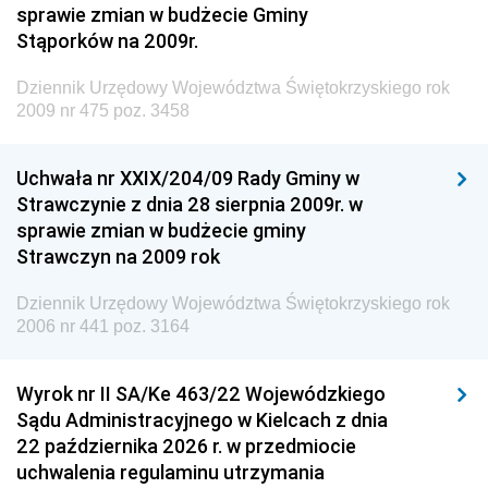
sprawie zmian w budżecie Gminy
Dziennik Urzędowy Ministra Środowiska
Stąporków na 2009r.
Dziennik Urzędowy Ministra Administracji i Cyfryzacji
Dziennik Urzędowy Województwa Świętokrzyskiego rok
Dziennik Urzędowy Ministra Edukacji
2009 nr 475 poz. 3458
Dziennik Urzędowy Ministra Nauki
Uchwała nr XXIX/204/09 Rady Gminy w
Dziennik Urzędowy Ministra Przemysłu
Strawczynie z dnia 28 sierpnia 2009r. w
Dziennik Urzędowy Ministra Finansów i Gospodarki
sprawie zmian w budżecie gminy
Strawczyn na 2009 rok
Dziennik Urzędowy Ministra do Spraw Unii
Europejskiej
Dziennik Urzędowy Województwa Świętokrzyskiego rok
Dziennik Urzędowy Agencji Wywiadu
2006 nr 441 poz. 3164
Wyrok nr II SA/Ke 463/22 Wojewódzkiego
Sądu Administracyjnego w Kielcach z dnia
22 października 2026 r. w przedmiocie
uchwalenia regulaminu utrzymania