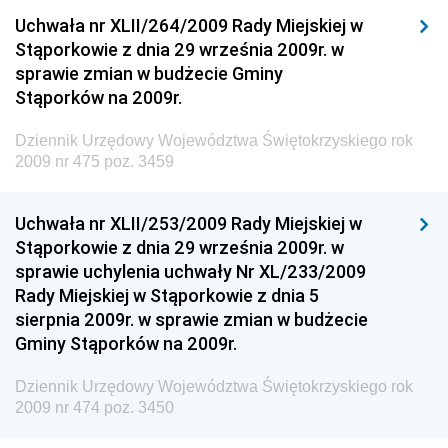
Technologii
Uchwała nr XLII/264/2009 Rady Miejskiej w
Stąporkowie z dnia 29 września 2009r. w
Dziennik Urzędowy Ministra Inwestycji i Rozwoju
sprawie zmian w budżecie Gminy
Dziennik Urzędowy Naczelnego Dyrektora Archiwów
Stąporków na 2009r.
Państwowych
Dziennik Urzędowy Województwa Świętokrzyskiego rok
Dziennik Urzędowy Ministra Finansów, Inwestycji i
2009 nr 475 poz. 3459
Rozwoju
Dziennik Urzędowy Ministra Klimatu
Uchwała nr XLII/253/2009 Rady Miejskiej w
Dziennik Urzędowy Ministra Sportu
Stąporkowie z dnia 29 września 2009r. w
Dziennik Urzędowy Ministra Funduszy i Polityki
sprawie uchylenia uchwały Nr XL/233/2009
Regionalnej
Rady Miejskiej w Stąporkowie z dnia 5
sierpnia 2009r. w sprawie zmian w budżecie
Dziennik Urzędowy Ministra Aktywów Państwowych
Gminy Stąporków na 2009r.
Dziennik Urzędowy Ministra Zdrowia
Dziennik Urzędowy Województwa Świętokrzyskiego rok
Dziennik Urzędowy Ministra Środowiska i Głównego
2009 nr 474 poz. 3450
Inspektora Ochrony Środowiska