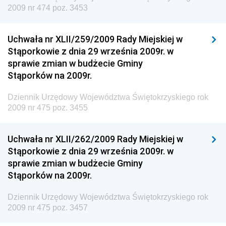
2009 nr 474 poz. 3453
Dziennik Urzędowy Ministra Cyfryzacji
Dziennik Urzędowy Ministra Rozwoju
Uchwała nr XLII/259/2009 Rady Miejskiej w
Dziennik Urzędowy Ministra Infrastruktury i
Stąporkowie z dnia 29 września 2009r. w
Budownictwa
sprawie zmian w budżecie Gminy
Stąporków na 2009r.
Dziennik Urzędowy Ministra Gospodarki Morskiej i
Żeglugi Śródlądowej
Dziennik Urzędowy Województwa Świętokrzyskiego rok
Dziennik Urzędowy Ministra Energii
2009 nr 475 poz. 3455
Dziennik Urzędowy Ministra Finansów
Uchwała nr XLII/262/2009 Rady Miejskiej w
Dziennik Urzędowy Ministra Sprawiedliwości
Stąporkowie z dnia 29 września 2009r. w
Dziennik Urzędowy Ministra Rozwoju i Finansów
sprawie zmian w budżecie Gminy
Stąporków na 2009r.
Dziennik Urzędowy Wyższego Urzędu Górniczego
Dziennik Urzędowy Prezesa Urzędu Transportu
Dziennik Urzędowy Województwa Świętokrzyskiego rok
Kolejowego
2009 nr 475 poz. 3457
Dziennik Urzędowy Ministra Przedsiębiorczości i