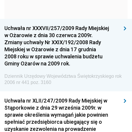
Dziennik Urzędowy Ministra Kultury i Dziedzictwa
Narodowego
Dziennik Urzędowy Komendy Głównej Policji
Uchwała nr XXXVII/257/2009 Rady Miejskiej
Dziennik Urzędowy Ministra Gospodarki
w Ożarowie z dnia 30 czerwca 2009r.
Dziennik Urzędowy Urzędu Ochrony Konkurencji i
Zmiany uchwały Nr XXIX/192/2008 Rady
Konsumentów
Miejskiej w Ożarowie z dnia 17 grudnia
Dziennik Urzędowy Ministra Pracy i Polityki
2008 roku w sprawie uchwalenia budżetu
Społecznej
Gminy Ożarów na 2009 rok.
Dziennik Urzędowy Ministra Spraw Zagranicznych
Dziennik Urzędowy Województwa Świętokrzyskiego rok
Dziennik Urzędowy Urzędu Lotnictwa Cywilnego
2006 nr 441 poz. 3160
Dziennik Urzędowy Komisji Nadzoru Finansowego
Uchwała nr XLII/247/2009 Rady Miejskiej w
Dziennik Urzędowy Ministerstwa Hutnictwa i
Stąporkowie z dnia 29 września 2009r. w
Przemysłu Maszynowego
sprawie określenia wymagań jakie powinien
Dziennik Urzędowy Ministerstwa Zdrowia i Opieki
spełniać przedsiębiorca ubiegający się o
Społecznej
uzyskanie zezwolenia na prowadzenie