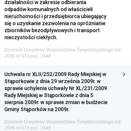
działalności w zakresie odbierania
Dziennik Urzędowy Ministra Przedsiębiorczości i
odpadów komunalnych od właścicieli
Technologii
nieruchomości i przedsiębiorca ubiegający
się o uzyskanie zezwolenia na opróżnianie
Dziennik Urzędowy Ministra Inwestycji i Rozwoju
zbiorników bezodpływowych i transport
Dziennik Urzędowy Naczelnego Dyrektora Archiwów
nieczystości ciekłych.
Państwowych
Dziennik Urzędowy Województwa Świętokrzyskiego rok
Dziennik Urzędowy Ministra Finansów, Inwestycji i
2009 nr 474 poz. 3448
Rozwoju
Dziennik Urzędowy Ministra Klimatu
Uchwała nr XLII/252/2009 Rady Miejskiej w
Dziennik Urzędowy Ministra Sportu
Stąporkowie z dnia 29 września 2009r. w
Dziennik Urzędowy Ministra Funduszy i Polityki
sprawie uchylenia uchwały Nr XL/231/2009
Regionalnej
Rady Miejskiej w Stąporkowie z dnia 5
sierpnia 2009r. w sprawie zmian w budżecie
Dziennik Urzędowy Ministra Aktywów Państwowych
Gminy Stąporków na 2009r.
Dziennik Urzędowy Ministra Zdrowia
Dziennik Urzędowy Województwa Świętokrzyskiego rok
Dziennik Urzędowy Ministra Środowiska i Głównego
2009 nr 474 poz. 3449
Inspektora Ochrony Środowiska