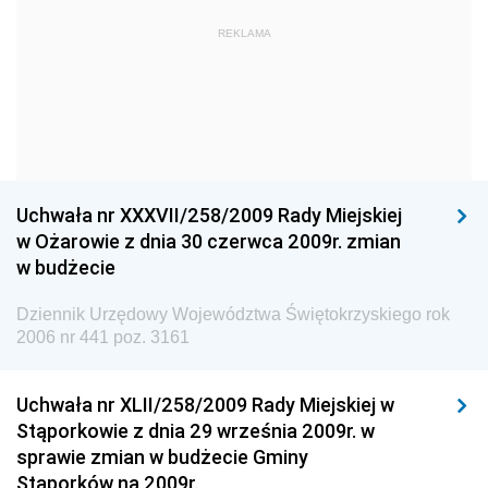
Dziennik Urzędowy Ministra Kultury i Dziedzictwa
REKLAMA
Narodowego
Dziennik Urzędowy Komendy Głównej Policji
Dziennik Urzędowy Ministra Gospodarki
Dziennik Urzędowy Urzędu Ochrony Konkurencji i
Konsumentów
Uchwała nr XXXVII/258/2009 Rady Miejskiej
Dziennik Urzędowy Ministra Pracy i Polityki
w Ożarowie z dnia 30 czerwca 2009r. zmian
Społecznej
w budżecie
Dziennik Urzędowy Ministra Spraw Zagranicznych
Dziennik Urzędowy Województwa Świętokrzyskiego rok
Dziennik Urzędowy Urzędu Lotnictwa Cywilnego
2006 nr 441 poz. 3161
Dziennik Urzędowy Komisji Nadzoru Finansowego
Uchwała nr XLII/258/2009 Rady Miejskiej w
Dziennik Urzędowy Ministerstwa Hutnictwa i
Stąporkowie z dnia 29 września 2009r. w
Przemysłu Maszynowego
sprawie zmian w budżecie Gminy
Dziennik Urzędowy Ministerstwa Zdrowia i Opieki
Stąporków na 2009r.