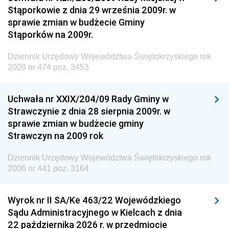
Dziennik Urzędowy Generalnej Dyrekcji Dróg
Stąporkowie z dnia 29 września 2009r. w
Krajowych i Autostrad
sprawie zmian w budżecie Gminy
Dziennik Urzędowy Ministra Środowiska
Stąporków na 2009r.
Dziennik Urzędowy Ministra Administracji i Cyfryzacji
Dziennik Urzędowy Województwa Świętokrzyskiego rok
Dziennik Urzędowy Ministra Edukacji
2009 nr 474 poz. 3453
Dziennik Urzędowy Ministra Nauki
Uchwała nr XXIX/204/09 Rady Gminy w
Dziennik Urzędowy Ministra Przemysłu
Strawczynie z dnia 28 sierpnia 2009r. w
Dziennik Urzędowy Ministra Finansów i Gospodarki
sprawie zmian w budżecie gminy
Strawczyn na 2009 rok
Dziennik Urzędowy Ministra do Spraw Unii
Europejskiej
Dziennik Urzędowy Województwa Świętokrzyskiego rok
Dziennik Urzędowy Agencji Wywiadu
2006 nr 441 poz. 3164
Wyrok nr II SA/Ke 463/22 Wojewódzkiego
Sądu Administracyjnego w Kielcach z dnia
22 października 2026 r. w przedmiocie