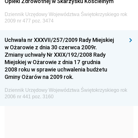
Opieki Zdrowotnej w Skarżysku Kościelnym
Dziennik Urzędowy Ministra Budownictwa
Dziennik Urzędowy Województwa Świętokrzyskiego rok
Dziennik Urzędowy Ministra Nauki i Szkolnictwa
2009 nr 477 poz. 3474
Wyższego
Dziennik Urzędowy Głównego Urzędu Miar
Uchwała nr XXXVII/257/2009 Rady Miejskiej
w Ożarowie z dnia 30 czerwca 2009r.
Dziennik Urzędowy Ministra Rolnictwa i Rozwoju Wsi
Zmiany uchwały Nr XXIX/192/2008 Rady
Dziennik Urzędowy Ministra Edukacji Narodowej i
Miejskiej w Ożarowie z dnia 17 grudnia
Sportu
2008 roku w sprawie uchwalenia budżetu
Gminy Ożarów na 2009 rok.
Dziennik Urzędowy Ministra Edukacji i Nauki
Dziennik Urzędowy Ministra Edukacji Narodowej
Dziennik Urzędowy Województwa Świętokrzyskiego rok
2006 nr 441 poz. 3160
Dziennik Urzędowy Ministra Gospodarki Morskiej
Dziennik Urzędowy Ministra Obrony Narodowej
Dziennik Urzędowy Komendy Głównej Państwowej
Straży Pożarnej
Dziennik Urzędowy Głównego Urzędu Statystycznego