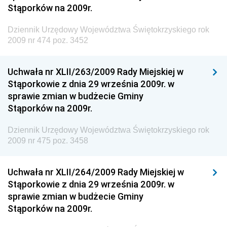
Stąporków na 2009r.
Dziennik Urzędowy Głównego Inspektoratu Ochrony
Środowiska
Dziennik Urzędowy Województwa Świętokrzyskiego rok
2009 nr 474 poz. 3452
Dziennik Urzędowy Generalnej Dyrekcji Ochrony
Środowiska
Uchwała nr XLII/263/2009 Rady Miejskiej w
Dziennik Urzędowy Ministerstwa Administracji,
Stąporkowie z dnia 29 września 2009r. w
Gospodarki Terenowej i Ochrony Środowiska
sprawie zmian w budżecie Gminy
Dziennik Urzędowy Ministerstwa Administracji i
Stąporków na 2009r.
Gospodarki Przestrzennej
Dziennik Urzędowy Województwa Świętokrzyskiego rok
Dziennik Urzędowy Unii Europejskiej, L
2009 nr 475 poz. 3458
Dziennik Urzędowy Ministerstwa Komunikacji
Dziennik Urzędowy Ministerstwa Przemysłu
Uchwała nr XLII/264/2009 Rady Miejskiej w
Chemicznego i Lekkiego
Stąporkowie z dnia 29 września 2009r. w
sprawie zmian w budżecie Gminy
Dziennik Urzędowy Ministerstwa Rolnictwa i
Stąporków na 2009r.
Gospodarki Żywnościowej
Dziennik Urzędowy Ministra Rodziny, Pracy i Polityki