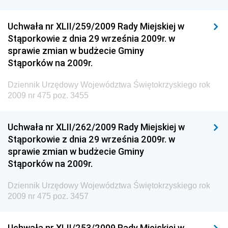
Dziennik Urzędowy Ministra Klimatu i Środowiska
Uchwała nr XLII/259/2009 Rady Miejskiej w
Dziennik Urzędowy Ministerstwa Kultury, Dziedzictwa
Stąporkowie z dnia 29 września 2009r. w
Narodowego i Sportu
sprawie zmian w budżecie Gminy
Stąporków na 2009r.
Dziennik Urzędowy Ministra Finansów, Funduszy i
Polityki Regionalnej
Dziennik Urzędowy Województwa Świętokrzyskiego rok
Dziennik Urzędowy Ministra Rozwoju, Pracy i
2009 nr 475 poz. 3455
Technologii
Dziennik Urzędowy Ministra Kultury, Dziedzictwa
Uchwała nr XLII/262/2009 Rady Miejskiej w
Narodowego i Sportu
Stąporkowie z dnia 29 września 2009r. w
sprawie zmian w budżecie Gminy
Dziennik Urzędowy Ministra Rodziny i Polityki
Stąporków na 2009r.
Społecznej
Dziennik Urzędowy Komendy Głównej Straży
Dziennik Urzędowy Województwa Świętokrzyskiego rok
Granicznej
2009 nr 475 poz. 3457
Dziennik Urzędowy Głównego Inspektoratu Transportu
Drogowego
Uchwała nr XLII/253/2009 Rady Miejskiej w