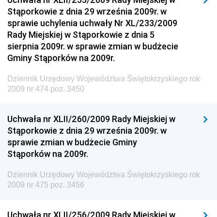
Stąporkowie z dnia 29 września 2009r. w
Dziennik Urzędowy Narodowego Banku Polskiego
sprawie uchylenia uchwały Nr XL/233/2009
Dziennik Urzędowy Komendy Głównej Policji
Rady Miejskiej w Stąporkowie z dnia 5
sierpnia 2009r. w sprawie zmian w budżecie
Dziennik Urzędowy Ministra Pracy i Polityki
Gminy Stąporków na 2009r.
Społecznej
Dziennik Urzędowy Ministra Transportu, Budownictwa
Dziennik Urzędowy Województwa Świętokrzyskiego rok
i Gospodarki Morskiej
2009 nr 474 poz. 3450
Dziennik Urzędowy Ministra Rozwoju i Technologii
Uchwała nr XLII/260/2009 Rady Miejskiej w
Dziennik Urzędowy Ministra Spraw Zagranicznych
Stąporkowie z dnia 29 września 2009r. w
Dziennik Urzędowy Centralnego Biura
sprawie zmian w budżecie Gminy
Antykorupcyjnego
Stąporków na 2009r.
Dziennik Urzędowy Agencji Bezpieczeństwa
Wewnętrznego
Dziennik Urzędowy Województwa Świętokrzyskiego rok
2009 nr 475 poz. 3456
Dziennik Urzędowy Urzędu Patentowego
Rzeczypospolitej Polskiej
Uchwała nr XLII/256/2009 Rady Miejskiej w