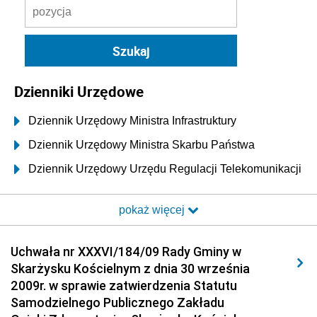
Dzienniki Urzędowe
Dziennik Urzędowy Ministra Infrastruktury
Dziennik Urzędowy Ministra Skarbu Państwa
Dziennik Urzędowy Urzędu Regulacji Telekomunikacji
i Poczty
pokaż więcej
Dziennik Urzędowy Ministra Transportu i Budownictwa
Dziennik Urzędowy Urzędu Komunikacji
Uchwała nr XXXVI/184/09 Rady Gminy w
Elektronicznej
Skarżysku Kościelnym z dnia 30 września
Dziennik Urzędowy Ministra Spraw Wewnętrznych i
2009r. w sprawie zatwierdzenia Statutu
Administracji
Samodzielnego Publicznego Zakładu
Dziennik Urzędowy Ministra Transportu