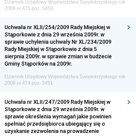
Dziennik Urzędowy Województwa Świętokrzyskiego rok
Społecznej
2009 nr 475 poz. 3459
Dziennik Urzędowy Ministra Cyfryzacji
Uchwała nr XLII/254/2009 Rady Miejskiej w
Dziennik Urzędowy Ministra Rozwoju
Stąporkowie z dnia 29 września 2009r. w
Dziennik Urzędowy Ministra Infrastruktury i
sprawie uchylenia uchwały Nr XL/234/2009
Budownictwa
Rady Miejskiej w Stąporkowie z dnia 5
sierpnia 2009r. w sprawie zmian w budżecie
Dziennik Urzędowy Ministra Gospodarki Morskiej i
Gminy Stąporków na 2009r.
Żeglugi Śródlądowej
Dziennik Urzędowy Ministra Energii
Dziennik Urzędowy Województwa Świętokrzyskiego rok
2009 nr 474 poz. 3451
Dziennik Urzędowy Ministra Finansów
Dziennik Urzędowy Ministra Sprawiedliwości
Uchwała nr XLII/247/2009 Rady Miejskiej w
Dziennik Urzędowy Ministra Rozwoju i Finansów
Stąporkowie z dnia 29 września 2009r. w
Dziennik Urzędowy Wyższego Urzędu Górniczego
sprawie określenia wymagań jakie powinien
spełniać przedsiębiorca ubiegający się o
Dziennik Urzędowy Prezesa Urzędu Transportu
uzyskanie zezwolenia na prowadzenie
Kolejowego