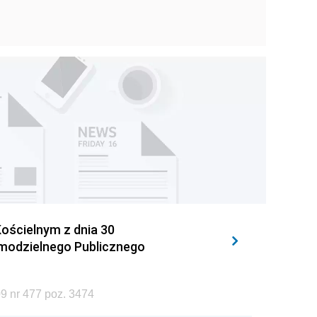
ościelnym z dnia 30
amodzielnego Publicznego
9 nr 477 poz. 3474