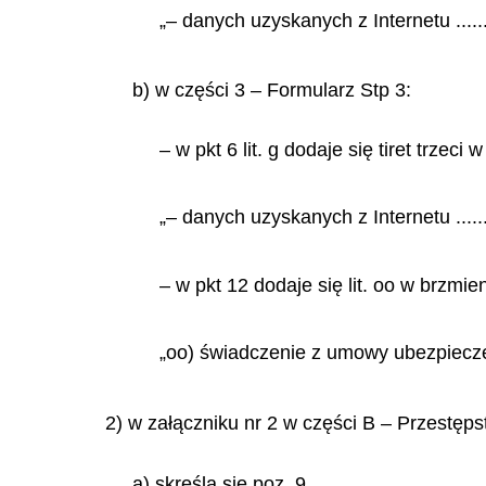
„– danych uzyskanych z Internetu ........
b) w części 3 – Formularz Stp 3:
– w pkt 6 lit. g dodaje się tiret trzeci 
„– danych uzyskanych z Internetu ........
– w pkt 12 dodaje się lit. oo w brzmien
„oo)
świadczenie
z umowy ubezpieczen
2) w załączniku nr 2 w części B – Przestęp
a) skreśla się poz. 9,