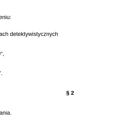
eniu:
ugach detektywistycznych
0”,
”.
§ 2
ania.