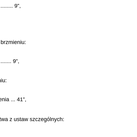
...... 9”,
w brzmieniu:
..... 9”,
iu:
ia ... 41”,
stwa z ustaw szczególnych: