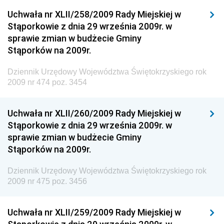
Dziennik Urzędowy Narodowego Banku Polskiego
Uchwała nr XLII/258/2009 Rady Miejskiej w
Dziennik Urzędowy Komendy Głównej Policji
Stąporkowie z dnia 29 września 2009r. w
sprawie zmian w budżecie Gminy
Dziennik Urzędowy Ministra Pracy i Polityki
Stąporków na 2009r.
Społecznej
Dziennik Urzędowy Ministra Transportu, Budownictwa
Dziennik Urzędowy Województwa Świętokrzyskiego rok
i Gospodarki Morskiej
2009 nr 474 poz. 3454
Dziennik Urzędowy Ministra Rozwoju i Technologii
Uchwała nr XLII/260/2009 Rady Miejskiej w
Dziennik Urzędowy Ministra Spraw Zagranicznych
Stąporkowie z dnia 29 września 2009r. w
Dziennik Urzędowy Centralnego Biura
sprawie zmian w budżecie Gminy
Antykorupcyjnego
Stąporków na 2009r.
Dziennik Urzędowy Agencji Bezpieczeństwa
Wewnętrznego
Dziennik Urzędowy Województwa Świętokrzyskiego rok
2009 nr 475 poz. 3456
Dziennik Urzędowy Urzędu Patentowego
Rzeczypospolitej Polskiej
Uchwała nr XLII/259/2009 Rady Miejskiej w
Dziennik Urzędowy Generalnej Dyrekcji Dróg