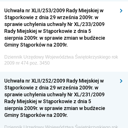
Dziennik Urzędowy Ministra Przedsiębiorczości i
Technologii
Uchwała nr XLII/253/2009 Rady Miejskiej w
Stąporkowie z dnia 29 września 2009r. w
Dziennik Urzędowy Ministra Inwestycji i Rozwoju
sprawie uchylenia uchwały Nr XL/233/2009
Dziennik Urzędowy Naczelnego Dyrektora Archiwów
Rady Miejskiej w Stąporkowie z dnia 5
Państwowych
sierpnia 2009r. w sprawie zmian w budżecie
Dziennik Urzędowy Ministra Finansów, Inwestycji i
Gminy Stąporków na 2009r.
Rozwoju
Dziennik Urzędowy Województwa Świętokrzyskiego rok
Dziennik Urzędowy Ministra Klimatu
2009 nr 474 poz. 3450
Dziennik Urzędowy Ministra Sportu
Dziennik Urzędowy Ministra Funduszy i Polityki
Uchwała nr XLII/252/2009 Rady Miejskiej w
Regionalnej
Stąporkowie z dnia 29 września 2009r. w
sprawie uchylenia uchwały Nr XL/231/2009
Dziennik Urzędowy Ministra Aktywów Państwowych
Rady Miejskiej w Stąporkowie z dnia 5
Dziennik Urzędowy Ministra Zdrowia
sierpnia 2009r. w sprawie zmian w budżecie
Gminy Stąporków na 2009r.
Dziennik Urzędowy Ministra Środowiska i Głównego
Inspektora Ochrony Środowiska
Dziennik Urzędowy Województwa Świętokrzyskiego rok