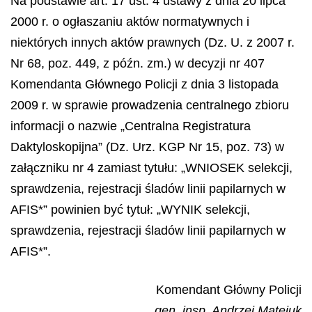
Na podstawie art. 17 ust. 4 ustawy z dnia 20 lipca
2000 r. o ogłaszaniu aktów normatywnych i
niektórych innych aktów prawnych (Dz. U. z 2007 r.
Nr 68, poz. 449, z późn. zm.) w decyzji nr 407
Komendanta Głównego Policji z dnia 3 listopada
2009 r. w sprawie prowadzenia centralnego zbioru
informacji o nazwie „Centralna Registratura
Daktyloskopijna” (Dz. Urz. KGP Nr 15, poz. 73) w
załączniku nr 4 zamiast tytułu: „WNIOSEK se
lekcji,
sprawdzenia, rejestracji
ś
lad
ó
w linii papilarnych w
AFIS*” powinien by
ć
tytu
ł
:
„
WYNIK selekcji,
sprawdzenia, rejestracji
ś
lad
ó
w linii papilarnych w
AFIS*”.
Komendant Główny Policji
gen. insp. Andrzej Matejuk