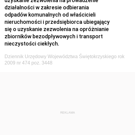
uzyskanie zezwolenia na prowadzenie
działalności w zakresie odbierania
Dziennik Urzędowy Ministerstwa Rolnictwa, Leśnictwa
odpadów komunalnych od właścicieli
i Gospodarki Żywnościowej
nieruchomości i przedsiębiorca ubiegający
Dziennik Urzędowy Ministra Spraw Wewnętrznych
się o uzyskanie zezwolenia na opróżnianie
Dziennik Urzędowy Ministra Transportu, Budownictwa
zbiorników bezodpływowych i transport
i Gospodarki Morskiej
nieczystości ciekłych.
Dziennik Urzędowy Ministra Administracji i Cyfryzacji
Dziennik Urzędowy Województwa Świętokrzyskiego rok
Dziennik Urzędowy Głównego Inspektora Ochrony
2009 nr 474 poz. 3448
Środowiska
Dziennik Urzędowy Ministra Środowiska
Dziennik Urzędowy Ministra Sportu i Turystyki
Dziennik Urzędowy Ministra Rozwoju Regionalnego
Dziennik Urzędowy Ministra Budownictwa i Przemysłu
REKLAMA
Materiałów Budowlanych
Dziennik Urzędowy Ministra Infrastruktury i Rozwoju