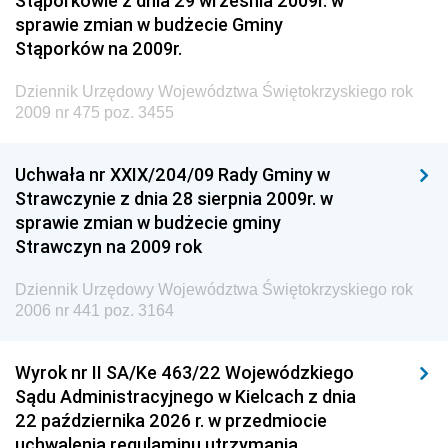
Stąporkowie z dnia 29 września 2009r. w
Krajowych i Autostrad
sprawie zmian w budżecie Gminy
Dziennik Urzędowy Ministra Środowiska
Stąporków na 2009r.
Dziennik Urzędowy Ministra Administracji i Cyfryzacji
Dziennik Urzędowy Województwa Świętokrzyskiego rok
Dziennik Urzędowy Ministra Edukacji
2009 nr 475 poz. 3455
Dziennik Urzędowy Ministra Nauki
Uchwała nr XXIX/204/09 Rady Gminy w
Dziennik Urzędowy Ministra Przemysłu
Strawczynie z dnia 28 sierpnia 2009r. w
Dziennik Urzędowy Ministra Finansów i Gospodarki
sprawie zmian w budżecie gminy
Strawczyn na 2009 rok
Dziennik Urzędowy Ministra do Spraw Unii
Europejskiej
Dziennik Urzędowy Województwa Świętokrzyskiego rok
Dziennik Urzędowy Agencji Wywiadu
2006 nr 441 poz. 3164
Wyrok nr II SA/Ke 463/22 Wojewódzkiego
Sądu Administracyjnego w Kielcach z dnia
22 października 2026 r. w przedmiocie
uchwalenia regulaminu utrzymania