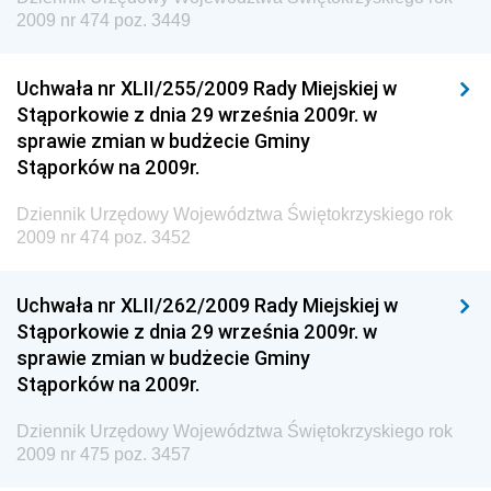
Dziennik Urzędowy Ministra Klimatu i Środowiska
2009 nr 474 poz. 3449
Dziennik Urzędowy Ministerstwa Kultury, Dziedzictwa
Narodowego i Sportu
Uchwała nr XLII/255/2009 Rady Miejskiej w
Stąporkowie z dnia 29 września 2009r. w
Dziennik Urzędowy Ministra Finansów, Funduszy i
sprawie zmian w budżecie Gminy
Polityki Regionalnej
Stąporków na 2009r.
Dziennik Urzędowy Ministra Rozwoju, Pracy i
Technologii
Dziennik Urzędowy Województwa Świętokrzyskiego rok
2009 nr 474 poz. 3452
Dziennik Urzędowy Ministra Kultury, Dziedzictwa
Narodowego i Sportu
Uchwała nr XLII/262/2009 Rady Miejskiej w
Dziennik Urzędowy Ministra Rodziny i Polityki
Stąporkowie z dnia 29 września 2009r. w
Społecznej
sprawie zmian w budżecie Gminy
Dziennik Urzędowy Komendy Głównej Straży
Stąporków na 2009r.
Granicznej
Dziennik Urzędowy Województwa Świętokrzyskiego rok
Dziennik Urzędowy Głównego Inspektoratu Transportu
2009 nr 475 poz. 3457
Drogowego