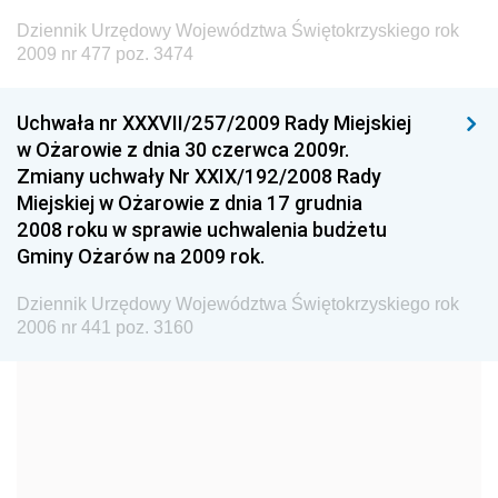
Dziennik Urzędowy Ministra Budownictwa
Dziennik Urzędowy Województwa Świętokrzyskiego rok
Dziennik Urzędowy Ministra Nauki i Szkolnictwa
2009 nr 477 poz. 3474
Wyższego
Dziennik Urzędowy Głównego Urzędu Miar
Uchwała nr XXXVII/257/2009 Rady Miejskiej
w Ożarowie z dnia 30 czerwca 2009r.
Dziennik Urzędowy Ministra Rolnictwa i Rozwoju Wsi
Zmiany uchwały Nr XXIX/192/2008 Rady
Dziennik Urzędowy Ministra Edukacji Narodowej i
Miejskiej w Ożarowie z dnia 17 grudnia
Sportu
2008 roku w sprawie uchwalenia budżetu
Gminy Ożarów na 2009 rok.
Dziennik Urzędowy Ministra Edukacji i Nauki
Dziennik Urzędowy Ministra Edukacji Narodowej
Dziennik Urzędowy Województwa Świętokrzyskiego rok
2006 nr 441 poz. 3160
Dziennik Urzędowy Ministra Gospodarki Morskiej
Dziennik Urzędowy Ministra Obrony Narodowej
Dziennik Urzędowy Komendy Głównej Państwowej
Straży Pożarnej
Dziennik Urzędowy Głównego Urzędu Statystycznego