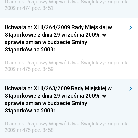
Społecznej
Dziennik Urzędowy Województwa Świętokrzyskiego rok
2009 nr 474 poz. 3451
Dziennik Urzędowy Ministra Cyfryzacji
Dziennik Urzędowy Ministra Rozwoju
Uchwała nr XLII/264/2009 Rady Miejskiej w
Dziennik Urzędowy Ministra Infrastruktury i
Stąporkowie z dnia 29 września 2009r. w
Budownictwa
sprawie zmian w budżecie Gminy
Stąporków na 2009r.
Dziennik Urzędowy Ministra Gospodarki Morskiej i
Żeglugi Śródlądowej
Dziennik Urzędowy Województwa Świętokrzyskiego rok
Dziennik Urzędowy Ministra Energii
2009 nr 475 poz. 3459
Dziennik Urzędowy Ministra Finansów
Uchwała nr XLII/263/2009 Rady Miejskiej w
Dziennik Urzędowy Ministra Sprawiedliwości
Stąporkowie z dnia 29 września 2009r. w
Dziennik Urzędowy Ministra Rozwoju i Finansów
sprawie zmian w budżecie Gminy
Stąporków na 2009r.
Dziennik Urzędowy Wyższego Urzędu Górniczego
Dziennik Urzędowy Prezesa Urzędu Transportu
Dziennik Urzędowy Województwa Świętokrzyskiego rok
Kolejowego
2009 nr 475 poz. 3458