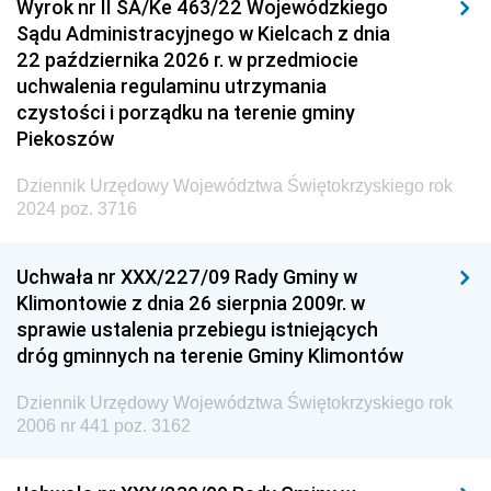
Wyrok nr II SA/Ke 463/22 Wojewódzkiego
Sądu Administracyjnego w Kielcach z dnia
22 października 2026 r. w przedmiocie
uchwalenia regulaminu utrzymania
czystości i porządku na terenie gminy
Piekoszów
Dziennik Urzędowy Województwa Świętokrzyskiego rok
2024 poz. 3716
Uchwała nr XXX/227/09 Rady Gminy w
Klimontowie z dnia 26 sierpnia 2009r. w
sprawie ustalenia przebiegu istniejących
dróg gminnych na terenie Gminy Klimontów
Dziennik Urzędowy Województwa Świętokrzyskiego rok
2006 nr 441 poz. 3162