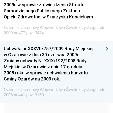
Dziennik Urzędowy Ministra Spraw Wewnętrznych i
2009r. w sprawie zatwierdzenia Statutu
Administracji
Samodzielnego Publicznego Zakładu
Dziennik Urzędowy Ministra Transportu
Opieki Zdrowotnej w Skarżysku Kościelnym
Dziennik Urzędowy Ministra Budownictwa
Dziennik Urzędowy Województwa Świętokrzyskiego rok
Dziennik Urzędowy Ministra Nauki i Szkolnictwa
2009 nr 477 poz. 3474
Wyższego
Dziennik Urzędowy Głównego Urzędu Miar
Uchwała nr XXXVII/257/2009 Rady Miejskiej
w Ożarowie z dnia 30 czerwca 2009r.
Dziennik Urzędowy Ministra Rolnictwa i Rozwoju Wsi
Zmiany uchwały Nr XXIX/192/2008 Rady
Dziennik Urzędowy Ministra Edukacji Narodowej i
Miejskiej w Ożarowie z dnia 17 grudnia
Sportu
2008 roku w sprawie uchwalenia budżetu
Gminy Ożarów na 2009 rok.
Dziennik Urzędowy Ministra Edukacji i Nauki
Dziennik Urzędowy Ministra Edukacji Narodowej
Dziennik Urzędowy Województwa Świętokrzyskiego rok
2006 nr 441 poz. 3160
Dziennik Urzędowy Ministra Gospodarki Morskiej
Dziennik Urzędowy Ministra Obrony Narodowej