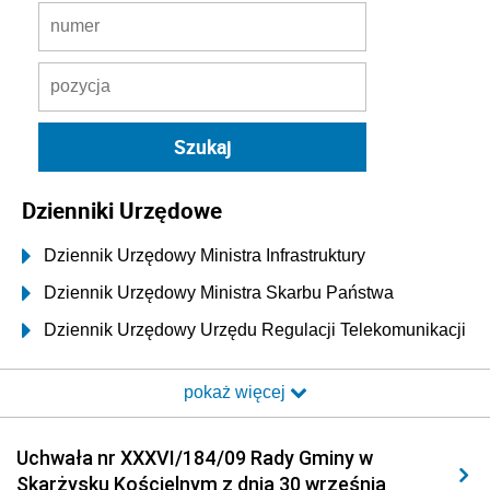
Dzienniki Urzędowe
Dziennik Urzędowy Ministra Infrastruktury
Dziennik Urzędowy Ministra Skarbu Państwa
Dziennik Urzędowy Urzędu Regulacji Telekomunikacji
i Poczty
pokaż więcej
Dziennik Urzędowy Ministra Transportu i Budownictwa
Dziennik Urzędowy Urzędu Komunikacji
Uchwała nr XXXVI/184/09 Rady Gminy w
Elektronicznej
Skarżysku Kościelnym z dnia 30 września