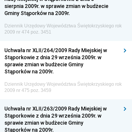
Dziennik Urzędowy Ministerstwa Rolnictwa i
sierpnia 2009r. w sprawie zmian w budżecie
Gospodarki Żywnościowej
Gminy Stąporków na 2009r.
Dziennik Urzędowy Ministra Rodziny, Pracy i Polityki
Społecznej
Dziennik Urzędowy Województwa Świętokrzyskiego rok
2009 nr 474 poz. 3451
Dziennik Urzędowy Ministra Cyfryzacji
Dziennik Urzędowy Ministra Rozwoju
Uchwała nr XLII/264/2009 Rady Miejskiej w
Dziennik Urzędowy Ministra Infrastruktury i
Stąporkowie z dnia 29 września 2009r. w
Budownictwa
sprawie zmian w budżecie Gminy
Stąporków na 2009r.
Dziennik Urzędowy Ministra Gospodarki Morskiej i
Żeglugi Śródlądowej
Dziennik Urzędowy Województwa Świętokrzyskiego rok
Dziennik Urzędowy Ministra Energii
2009 nr 475 poz. 3459
Dziennik Urzędowy Ministra Finansów
Uchwała nr XLII/263/2009 Rady Miejskiej w
Dziennik Urzędowy Ministra Sprawiedliwości
Stąporkowie z dnia 29 września 2009r. w
Dziennik Urzędowy Ministra Rozwoju i Finansów
sprawie zmian w budżecie Gminy
Stąporków na 2009r.
Dziennik Urzędowy Wyższego Urzędu Górniczego