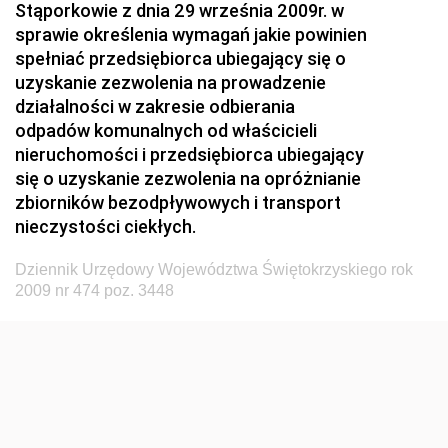
Stąporkowie z dnia 29 września 2009r. w
Przemysłu Maszynowego
sprawie określenia wymagań jakie powinien
Dziennik Urzędowy Ministerstwa Zdrowia i Opieki
spełniać przedsiębiorca ubiegający się o
Społecznej
uzyskanie zezwolenia na prowadzenie
działalności w zakresie odbierania
Dziennik Urzędowy Ministerstwa Rolnictwa, Leśnictwa
odpadów komunalnych od właścicieli
i Gospodarki Żywnościowej
nieruchomości i przedsiębiorca ubiegający
Dziennik Urzędowy Ministra Spraw Wewnętrznych
się o uzyskanie zezwolenia na opróżnianie
Dziennik Urzędowy Ministra Transportu, Budownictwa
zbiorników bezodpływowych i transport
i Gospodarki Morskiej
nieczystości ciekłych.
Dziennik Urzędowy Ministra Administracji i Cyfryzacji
Dziennik Urzędowy Województwa Świętokrzyskiego rok
Dziennik Urzędowy Głównego Inspektora Ochrony
2009 nr 474 poz. 3448
Środowiska
Dziennik Urzędowy Ministra Środowiska
Dziennik Urzędowy Ministra Sportu i Turystyki
Dziennik Urzędowy Ministra Rozwoju Regionalnego