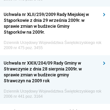
Dziennik Urzędowy Urzędu Patentowego
Rzeczypospolitej Polskiej
Uchwała nr XLII/259/2009 Rady Miejskiej w
Dziennik Urzędowy Generalnej Dyrekcji Dróg
Stąporkowie z dnia 29 września 2009r. w
Krajowych i Autostrad
sprawie zmian w budżecie Gminy
Dziennik Urzędowy Ministra Środowiska
Stąporków na 2009r.
Dziennik Urzędowy Ministra Administracji i Cyfryzacji
Dziennik Urzędowy Województwa Świętokrzyskiego rok
Dziennik Urzędowy Ministra Edukacji
2009 nr 475 poz. 3455
Dziennik Urzędowy Ministra Nauki
Uchwała nr XXIX/204/09 Rady Gminy w
Dziennik Urzędowy Ministra Przemysłu
Strawczynie z dnia 28 sierpnia 2009r. w
Dziennik Urzędowy Ministra Finansów i Gospodarki
sprawie zmian w budżecie gminy
Strawczyn na 2009 rok
Dziennik Urzędowy Ministra do Spraw Unii
Europejskiej
Dziennik Urzędowy Województwa Świętokrzyskiego rok
Dziennik Urzędowy Agencji Wywiadu
2006 nr 441 poz. 3164