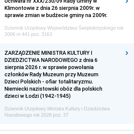
Uchwała nr XXX/230/09 Rady Gminy w
Klimontowie z dnia 26 sierpnia 2009r. w
sprawie zmian w budżecie gminy na 2009r.
Dziennik Urzędowy Województwa Świętokrzyskiego rok
2006 nr 441 poz. 3163
ZARZĄDZENIE MINISTRA KULTURY I
DZIEDZICTWA NARODOWEGO z dnia 6
sierpnia 2026 r. w sprawie powołania
członków Rady Muzeum przy Muzeum
Dzieci Polskich - ofiar totalitaryzmu.
Niemiecki nazistowski obóz dla polskich
dzieci w Łodzi (1942-1945)
Dziennik Urzędowy Ministra Kultury i Dziedzictwa
Narodowego rok 2026 poz. 37