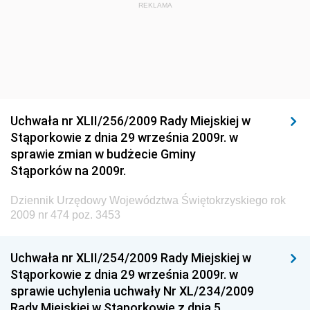
Dziennik Urzędowy Ministra Budownictwa i Przemysłu
REKLAMA
Materiałów Budowlanych
Dziennik Urzędowy Ministra Infrastruktury i Rozwoju
Dziennik Urzędowy Głównego Inspektoratu Ochrony
Środowiska
Dziennik Urzędowy Generalnej Dyrekcji Ochrony
Uchwała nr XLII/256/2009 Rady Miejskiej w
Środowiska
Stąporkowie z dnia 29 września 2009r. w
Dziennik Urzędowy Ministerstwa Administracji,
sprawie zmian w budżecie Gminy
Gospodarki Terenowej i Ochrony Środowiska
Stąporków na 2009r.
Dziennik Urzędowy Ministerstwa Administracji i
Dziennik Urzędowy Województwa Świętokrzyskiego rok
Gospodarki Przestrzennej
2009 nr 474 poz. 3453
Dziennik Urzędowy Unii Europejskiej, L
Dziennik Urzędowy Ministerstwa Komunikacji
Uchwała nr XLII/254/2009 Rady Miejskiej w
Stąporkowie z dnia 29 września 2009r. w
Dziennik Urzędowy Ministerstwa Przemysłu
sprawie uchylenia uchwały Nr XL/234/2009
Chemicznego i Lekkiego
Rady Miejskiej w Stąporkowie z dnia 5