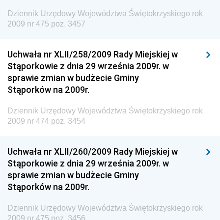
Dziennik Urzędowy Województwa Świętokrzyskiego rok
Dziennik Urzędowy Głównego Inspektoratu Transportu
2009 nr 475 poz. 3457
Drogowego
Dziennik Urzędowy Narodowego Banku Polskiego
Uchwała nr XLII/258/2009 Rady Miejskiej w
Dziennik Urzędowy Komendy Głównej Policji
Stąporkowie z dnia 29 września 2009r. w
sprawie zmian w budżecie Gminy
Dziennik Urzędowy Ministra Pracy i Polityki
Stąporków na 2009r.
Społecznej
Dziennik Urzędowy Ministra Transportu, Budownictwa
Dziennik Urzędowy Województwa Świętokrzyskiego rok
i Gospodarki Morskiej
2009 nr 474 poz. 3454
Dziennik Urzędowy Ministra Rozwoju i Technologii
Uchwała nr XLII/260/2009 Rady Miejskiej w
Dziennik Urzędowy Ministra Spraw Zagranicznych
Stąporkowie z dnia 29 września 2009r. w
Dziennik Urzędowy Centralnego Biura
sprawie zmian w budżecie Gminy
Antykorupcyjnego
Stąporków na 2009r.
Dziennik Urzędowy Agencji Bezpieczeństwa
Wewnętrznego
Dziennik Urzędowy Województwa Świętokrzyskiego rok
2009 nr 475 poz. 3456