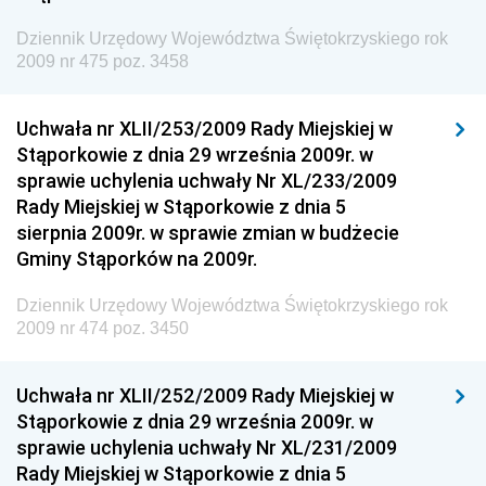
Dziennik Urzędowy Prezesa Urzędu Transportu
Dziennik Urzędowy Województwa Świętokrzyskiego rok
Kolejowego
2009 nr 475 poz. 3458
Dziennik Urzędowy Ministra Przedsiębiorczości i
Technologii
Uchwała nr XLII/253/2009 Rady Miejskiej w
Stąporkowie z dnia 29 września 2009r. w
Dziennik Urzędowy Ministra Inwestycji i Rozwoju
sprawie uchylenia uchwały Nr XL/233/2009
Dziennik Urzędowy Naczelnego Dyrektora Archiwów
Rady Miejskiej w Stąporkowie z dnia 5
Państwowych
sierpnia 2009r. w sprawie zmian w budżecie
Dziennik Urzędowy Ministra Finansów, Inwestycji i
Gminy Stąporków na 2009r.
Rozwoju
Dziennik Urzędowy Województwa Świętokrzyskiego rok
Dziennik Urzędowy Ministra Klimatu
2009 nr 474 poz. 3450
Dziennik Urzędowy Ministra Sportu
Dziennik Urzędowy Ministra Funduszy i Polityki
Uchwała nr XLII/252/2009 Rady Miejskiej w
Regionalnej
Stąporkowie z dnia 29 września 2009r. w
sprawie uchylenia uchwały Nr XL/231/2009
Dziennik Urzędowy Ministra Aktywów Państwowych
Rady Miejskiej w Stąporkowie z dnia 5