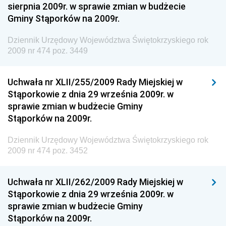
Dziennik Urzędowy Ministra Zdrowia
sierpnia 2009r. w sprawie zmian w budżecie
Gminy Stąporków na 2009r.
Dziennik Urzędowy Ministra Środowiska i Głównego
Inspektora Ochrony Środowiska
Dziennik Urzędowy Województwa Świętokrzyskiego rok
Dziennik Urzędowy Ministra Klimatu i Środowiska
2009 nr 474 poz. 3449
Dziennik Urzędowy Ministerstwa Kultury, Dziedzictwa
Narodowego i Sportu
Uchwała nr XLII/255/2009 Rady Miejskiej w
Stąporkowie z dnia 29 września 2009r. w
Dziennik Urzędowy Ministra Finansów, Funduszy i
sprawie zmian w budżecie Gminy
Polityki Regionalnej
Stąporków na 2009r.
Dziennik Urzędowy Ministra Rozwoju, Pracy i
Technologii
Dziennik Urzędowy Województwa Świętokrzyskiego rok
2009 nr 474 poz. 3452
Dziennik Urzędowy Ministra Kultury, Dziedzictwa
Narodowego i Sportu
Uchwała nr XLII/262/2009 Rady Miejskiej w
Dziennik Urzędowy Ministra Rodziny i Polityki
Stąporkowie z dnia 29 września 2009r. w
Społecznej
sprawie zmian w budżecie Gminy
Dziennik Urzędowy Komendy Głównej Straży
Stąporków na 2009r.
Granicznej