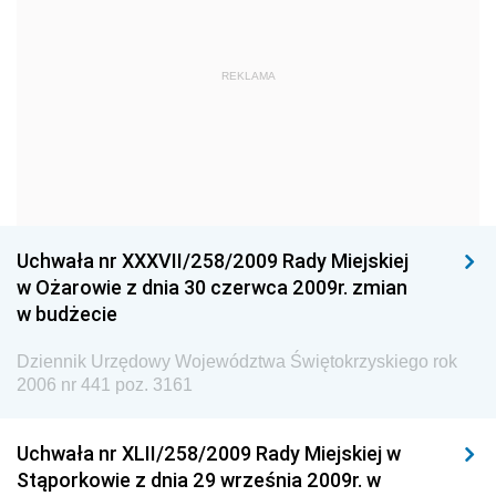
Straży Pożarnej
Dziennik Urzędowy Głównego Urzędu Statystycznego
Dziennik Urzędowy Ministra Kultury i Dziedzictwa
REKLAMA
Narodowego
Dziennik Urzędowy Komendy Głównej Policji
Dziennik Urzędowy Ministra Gospodarki
Dziennik Urzędowy Urzędu Ochrony Konkurencji i
Konsumentów
Uchwała nr XXXVII/258/2009 Rady Miejskiej
Dziennik Urzędowy Ministra Pracy i Polityki
w Ożarowie z dnia 30 czerwca 2009r. zmian
Społecznej
w budżecie
Dziennik Urzędowy Ministra Spraw Zagranicznych
Dziennik Urzędowy Województwa Świętokrzyskiego rok
Dziennik Urzędowy Urzędu Lotnictwa Cywilnego
2006 nr 441 poz. 3161
Dziennik Urzędowy Komisji Nadzoru Finansowego
Uchwała nr XLII/258/2009 Rady Miejskiej w
Dziennik Urzędowy Ministerstwa Hutnictwa i
Stąporkowie z dnia 29 września 2009r. w
Przemysłu Maszynowego