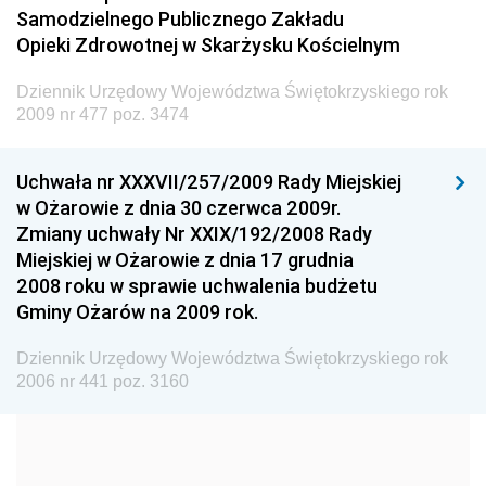
Administracji
Samodzielnego Publicznego Zakładu
Dziennik Urzędowy Ministra Transportu
Opieki Zdrowotnej w Skarżysku Kościelnym
Dziennik Urzędowy Ministra Budownictwa
Dziennik Urzędowy Województwa Świętokrzyskiego rok
Dziennik Urzędowy Ministra Nauki i Szkolnictwa
2009 nr 477 poz. 3474
Wyższego
Dziennik Urzędowy Głównego Urzędu Miar
Uchwała nr XXXVII/257/2009 Rady Miejskiej
w Ożarowie z dnia 30 czerwca 2009r.
Dziennik Urzędowy Ministra Rolnictwa i Rozwoju Wsi
Zmiany uchwały Nr XXIX/192/2008 Rady
Dziennik Urzędowy Ministra Edukacji Narodowej i
Miejskiej w Ożarowie z dnia 17 grudnia
Sportu
2008 roku w sprawie uchwalenia budżetu
Gminy Ożarów na 2009 rok.
Dziennik Urzędowy Ministra Edukacji i Nauki
Dziennik Urzędowy Ministra Edukacji Narodowej
Dziennik Urzędowy Województwa Świętokrzyskiego rok
2006 nr 441 poz. 3160
Dziennik Urzędowy Ministra Gospodarki Morskiej
Dziennik Urzędowy Ministra Obrony Narodowej
Dziennik Urzędowy Komendy Głównej Państwowej