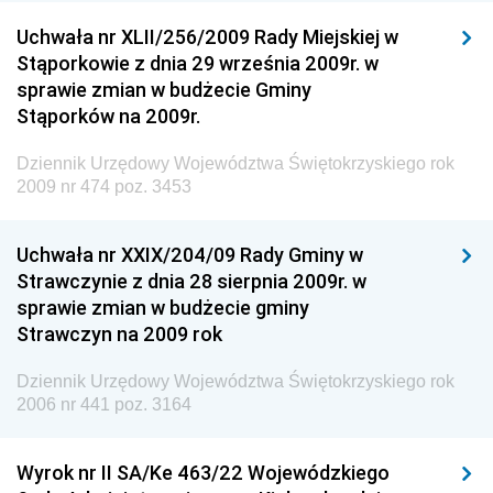
Rzeczypospolitej Polskiej
Uchwała nr XLII/256/2009 Rady Miejskiej w
Dziennik Urzędowy Generalnej Dyrekcji Dróg
Stąporkowie z dnia 29 września 2009r. w
Krajowych i Autostrad
sprawie zmian w budżecie Gminy
Dziennik Urzędowy Ministra Środowiska
Stąporków na 2009r.
Dziennik Urzędowy Ministra Administracji i Cyfryzacji
Dziennik Urzędowy Województwa Świętokrzyskiego rok
Dziennik Urzędowy Ministra Edukacji
2009 nr 474 poz. 3453
Dziennik Urzędowy Ministra Nauki
Uchwała nr XXIX/204/09 Rady Gminy w
Dziennik Urzędowy Ministra Przemysłu
Strawczynie z dnia 28 sierpnia 2009r. w
Dziennik Urzędowy Ministra Finansów i Gospodarki
sprawie zmian w budżecie gminy
Strawczyn na 2009 rok
Dziennik Urzędowy Ministra do Spraw Unii
Europejskiej
Dziennik Urzędowy Województwa Świętokrzyskiego rok
Dziennik Urzędowy Agencji Wywiadu
2006 nr 441 poz. 3164
Wyrok nr II SA/Ke 463/22 Wojewódzkiego