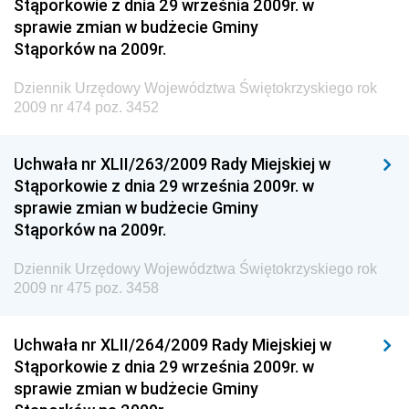
Materiałów Budowlanych
Stąporkowie z dnia 29 września 2009r. w
sprawie zmian w budżecie Gminy
Dziennik Urzędowy Ministra Infrastruktury i Rozwoju
Stąporków na 2009r.
Dziennik Urzędowy Głównego Inspektoratu Ochrony
Środowiska
Dziennik Urzędowy Województwa Świętokrzyskiego rok
2009 nr 474 poz. 3452
Dziennik Urzędowy Generalnej Dyrekcji Ochrony
Środowiska
Uchwała nr XLII/263/2009 Rady Miejskiej w
Dziennik Urzędowy Ministerstwa Administracji,
Stąporkowie z dnia 29 września 2009r. w
Gospodarki Terenowej i Ochrony Środowiska
sprawie zmian w budżecie Gminy
Dziennik Urzędowy Ministerstwa Administracji i
Stąporków na 2009r.
Gospodarki Przestrzennej
Dziennik Urzędowy Województwa Świętokrzyskiego rok
Dziennik Urzędowy Unii Europejskiej, L
2009 nr 475 poz. 3458
Dziennik Urzędowy Ministerstwa Komunikacji
Dziennik Urzędowy Ministerstwa Przemysłu
Uchwała nr XLII/264/2009 Rady Miejskiej w
Chemicznego i Lekkiego
Stąporkowie z dnia 29 września 2009r. w
sprawie zmian w budżecie Gminy
Dziennik Urzędowy Ministerstwa Rolnictwa i