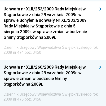
Dziennik Urzędowy Głównego Inspektoratu Transportu
Drogowego
Uchwała nr XLII/253/2009 Rady Miejskiej w
Stąporkowie z dnia 29 września 2009r. w
Dziennik Urzędowy Narodowego Banku Polskiego
sprawie uchylenia uchwały Nr XL/233/2009
Dziennik Urzędowy Komendy Głównej Policji
Rady Miejskiej w Stąporkowie z dnia 5
sierpnia 2009r. w sprawie zmian w budżecie
Dziennik Urzędowy Ministra Pracy i Polityki
Gminy Stąporków na 2009r.
Społecznej
Dziennik Urzędowy Ministra Transportu, Budownictwa
Dziennik Urzędowy Województwa Świętokrzyskiego rok
i Gospodarki Morskiej
2009 nr 474 poz. 3450
Dziennik Urzędowy Ministra Rozwoju i Technologii
Uchwała nr XLII/260/2009 Rady Miejskiej w
Dziennik Urzędowy Ministra Spraw Zagranicznych
Stąporkowie z dnia 29 września 2009r. w
Dziennik Urzędowy Centralnego Biura
sprawie zmian w budżecie Gminy
Antykorupcyjnego
Stąporków na 2009r.
Dziennik Urzędowy Agencji Bezpieczeństwa
Wewnętrznego
Dziennik Urzędowy Województwa Świętokrzyskiego rok
2009 nr 475 poz. 3456
Dziennik Urzędowy Urzędu Patentowego