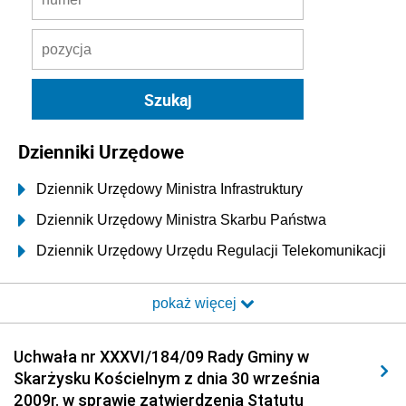
Dzienniki Urzędowe
Dziennik Urzędowy Ministra Infrastruktury
Dziennik Urzędowy Ministra Skarbu Państwa
Dziennik Urzędowy Urzędu Regulacji Telekomunikacji
i Poczty
pokaż więcej
Dziennik Urzędowy Ministra Transportu i Budownictwa
Dziennik Urzędowy Urzędu Komunikacji
Uchwała nr XXXVI/184/09 Rady Gminy w
Elektronicznej
Skarżysku Kościelnym z dnia 30 września
Dziennik Urzędowy Ministra Spraw Wewnętrznych i
2009r. w sprawie zatwierdzenia Statutu