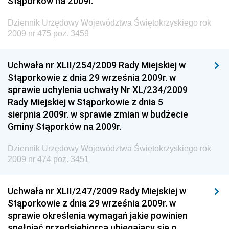
Stąporków na 2009r.
Gospodarki Żywnościowej
Dziennik Urzędowy Ministra Rodziny, Pracy i Polityki
Dziennik Urzędowy Województwa Świętokrzyskiego rok
Społecznej
2009 nr 475 poz. 3459
Dziennik Urzędowy Ministra Cyfryzacji
Uchwała nr XLII/254/2009 Rady Miejskiej w
Dziennik Urzędowy Ministra Rozwoju
Stąporkowie z dnia 29 września 2009r. w
Dziennik Urzędowy Ministra Infrastruktury i
sprawie uchylenia uchwały Nr XL/234/2009
Budownictwa
Rady Miejskiej w Stąporkowie z dnia 5
sierpnia 2009r. w sprawie zmian w budżecie
Dziennik Urzędowy Ministra Gospodarki Morskiej i
Gminy Stąporków na 2009r.
Żeglugi Śródlądowej
Dziennik Urzędowy Ministra Energii
Dziennik Urzędowy Województwa Świętokrzyskiego rok
2009 nr 474 poz. 3451
Dziennik Urzędowy Ministra Finansów
Dziennik Urzędowy Ministra Sprawiedliwości
Uchwała nr XLII/247/2009 Rady Miejskiej w
Dziennik Urzędowy Ministra Rozwoju i Finansów
Stąporkowie z dnia 29 września 2009r. w
Dziennik Urzędowy Wyższego Urzędu Górniczego
sprawie określenia wymagań jakie powinien
spełniać przedsiębiorca ubiegający się o