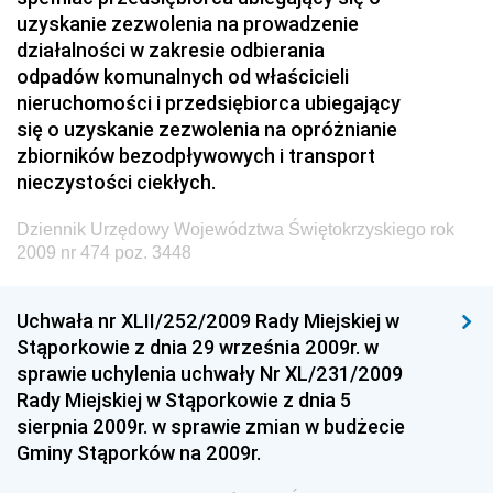
Dziennik Urzędowy Prezesa Urzędu Transportu
uzyskanie zezwolenia na prowadzenie
Kolejowego
działalności w zakresie odbierania
Dziennik Urzędowy Ministra Przedsiębiorczości i
odpadów komunalnych od właścicieli
Technologii
nieruchomości i przedsiębiorca ubiegający
się o uzyskanie zezwolenia na opróżnianie
Dziennik Urzędowy Ministra Inwestycji i Rozwoju
zbiorników bezodpływowych i transport
Dziennik Urzędowy Naczelnego Dyrektora Archiwów
nieczystości ciekłych.
Państwowych
Dziennik Urzędowy Województwa Świętokrzyskiego rok
Dziennik Urzędowy Ministra Finansów, Inwestycji i
2009 nr 474 poz. 3448
Rozwoju
Dziennik Urzędowy Ministra Klimatu
Uchwała nr XLII/252/2009 Rady Miejskiej w
Dziennik Urzędowy Ministra Sportu
Stąporkowie z dnia 29 września 2009r. w
Dziennik Urzędowy Ministra Funduszy i Polityki
sprawie uchylenia uchwały Nr XL/231/2009
Regionalnej
Rady Miejskiej w Stąporkowie z dnia 5
sierpnia 2009r. w sprawie zmian w budżecie
Dziennik Urzędowy Ministra Aktywów Państwowych
Gminy Stąporków na 2009r.
Dziennik Urzędowy Ministra Zdrowia