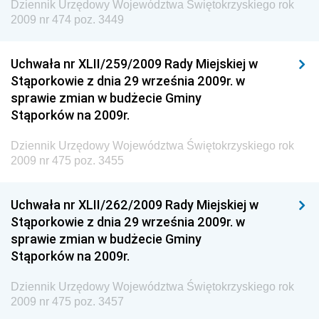
Dziennik Urzędowy Województwa Świętokrzyskiego rok
Dziennik Urzędowy Ministra Środowiska i Głównego
2009 nr 474 poz. 3449
Inspektora Ochrony Środowiska
Dziennik Urzędowy Ministra Klimatu i Środowiska
Uchwała nr XLII/259/2009 Rady Miejskiej w
Dziennik Urzędowy Ministerstwa Kultury, Dziedzictwa
Stąporkowie z dnia 29 września 2009r. w
Narodowego i Sportu
sprawie zmian w budżecie Gminy
Stąporków na 2009r.
Dziennik Urzędowy Ministra Finansów, Funduszy i
Polityki Regionalnej
Dziennik Urzędowy Województwa Świętokrzyskiego rok
Dziennik Urzędowy Ministra Rozwoju, Pracy i
2009 nr 475 poz. 3455
Technologii
Dziennik Urzędowy Ministra Kultury, Dziedzictwa
Uchwała nr XLII/262/2009 Rady Miejskiej w
Narodowego i Sportu
Stąporkowie z dnia 29 września 2009r. w
sprawie zmian w budżecie Gminy
Dziennik Urzędowy Ministra Rodziny i Polityki
Stąporków na 2009r.
Społecznej
Dziennik Urzędowy Komendy Głównej Straży
Dziennik Urzędowy Województwa Świętokrzyskiego rok
Granicznej
2009 nr 475 poz. 3457