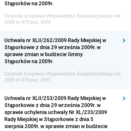
Stąporków na 2009r.
Dziennik Urzędowy Ministra Finansów, Funduszy i
Polityki Regionalnej
Dziennik Urzędowy Województwa Świętokrzyskiego rok
Dziennik Urzędowy Ministra Rozwoju, Pracy i
2009 nr 475 poz. 3455
Technologii
Dziennik Urzędowy Ministra Kultury, Dziedzictwa
Uchwała nr XLII/262/2009 Rady Miejskiej w
Narodowego i Sportu
Stąporkowie z dnia 29 września 2009r. w
sprawie zmian w budżecie Gminy
Dziennik Urzędowy Ministra Rodziny i Polityki
Stąporków na 2009r.
Społecznej
Dziennik Urzędowy Komendy Głównej Straży
Dziennik Urzędowy Województwa Świętokrzyskiego rok
Granicznej
2009 nr 475 poz. 3457
Dziennik Urzędowy Głównego Inspektoratu Transportu
Drogowego
Uchwała nr XLII/253/2009 Rady Miejskiej w
Stąporkowie z dnia 29 września 2009r. w
Dziennik Urzędowy Narodowego Banku Polskiego
sprawie uchylenia uchwały Nr XL/233/2009
Dziennik Urzędowy Komendy Głównej Policji
Rady Miejskiej w Stąporkowie z dnia 5
sierpnia 2009r. w sprawie zmian w budżecie
Dziennik Urzędowy Ministra Pracy i Polityki