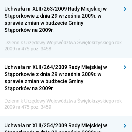
Środowiska
Uchwała nr XLII/263/2009 Rady Miejskiej w
Dziennik Urzędowy Ministerstwa Administracji,
Stąporkowie z dnia 29 września 2009r. w
Gospodarki Terenowej i Ochrony Środowiska
sprawie zmian w budżecie Gminy
Dziennik Urzędowy Ministerstwa Administracji i
Stąporków na 2009r.
Gospodarki Przestrzennej
Dziennik Urzędowy Województwa Świętokrzyskiego rok
Dziennik Urzędowy Unii Europejskiej, L
2009 nr 475 poz. 3458
Dziennik Urzędowy Ministerstwa Komunikacji
Dziennik Urzędowy Ministerstwa Przemysłu
Uchwała nr XLII/264/2009 Rady Miejskiej w
Chemicznego i Lekkiego
Stąporkowie z dnia 29 września 2009r. w
sprawie zmian w budżecie Gminy
Dziennik Urzędowy Ministerstwa Rolnictwa i
Stąporków na 2009r.
Gospodarki Żywnościowej
Dziennik Urzędowy Ministra Rodziny, Pracy i Polityki
Dziennik Urzędowy Województwa Świętokrzyskiego rok
Społecznej
2009 nr 475 poz. 3459
Dziennik Urzędowy Ministra Cyfryzacji
Uchwała nr XLII/254/2009 Rady Miejskiej w
Dziennik Urzędowy Ministra Rozwoju