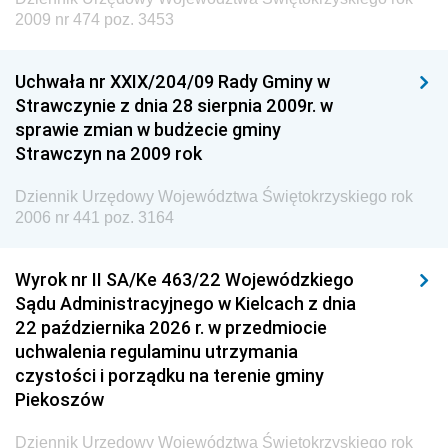
Dziennik Urzędowy Ministra Edukacji
2009 nr 474 poz. 3453
Dziennik Urzędowy Ministra Nauki
Uchwała nr XXIX/204/09 Rady Gminy w
Dziennik Urzędowy Ministra Przemysłu
Strawczynie z dnia 28 sierpnia 2009r. w
Dziennik Urzędowy Ministra Finansów i Gospodarki
sprawie zmian w budżecie gminy
Strawczyn na 2009 rok
Dziennik Urzędowy Ministra do Spraw Unii
Europejskiej
Dziennik Urzędowy Województwa Świętokrzyskiego rok
Dziennik Urzędowy Agencji Wywiadu
2006 nr 441 poz. 3164
Wyrok nr II SA/Ke 463/22 Wojewódzkiego
Sądu Administracyjnego w Kielcach z dnia
22 października 2026 r. w przedmiocie
uchwalenia regulaminu utrzymania
czystości i porządku na terenie gminy
Piekoszów
Dziennik Urzędowy Województwa Świętokrzyskiego rok