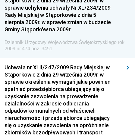
Stąporkowie z dnia 29 września 2009r. w
Dziennik Urzędowy Ministra Infrastruktury i
sprawie uchylenia uchwały Nr XL/234/2009
Budownictwa
Rady Miejskiej w Stąporkowie z dnia 5
sierpnia 2009r. w sprawie zmian w budżecie
Dziennik Urzędowy Ministra Gospodarki Morskiej i
Gminy Stąporków na 2009r.
Żeglugi Śródlądowej
Dziennik Urzędowy Ministra Energii
Dziennik Urzędowy Województwa Świętokrzyskiego rok
2009 nr 474 poz. 3451
Dziennik Urzędowy Ministra Finansów
Dziennik Urzędowy Ministra Sprawiedliwości
Uchwała nr XLII/247/2009 Rady Miejskiej w
Dziennik Urzędowy Ministra Rozwoju i Finansów
Stąporkowie z dnia 29 września 2009r. w
Dziennik Urzędowy Wyższego Urzędu Górniczego
sprawie określenia wymagań jakie powinien
spełniać przedsiębiorca ubiegający się o
Dziennik Urzędowy Prezesa Urzędu Transportu
uzyskanie zezwolenia na prowadzenie
Kolejowego
działalności w zakresie odbierania
Dziennik Urzędowy Ministra Przedsiębiorczości i
odpadów komunalnych od właścicieli
Technologii
nieruchomości i przedsiębiorca ubiegający
się o uzyskanie zezwolenia na opróżnianie
Dziennik Urzędowy Ministra Inwestycji i Rozwoju
zbiorników bezodpływowych i transport