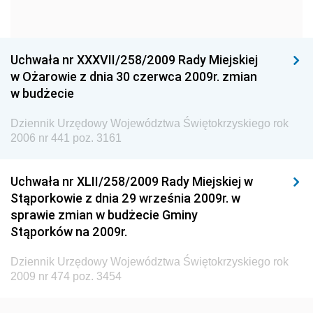
Dziennik Urzędowy Ministra Gospodarki
Dziennik Urzędowy Urzędu Ochrony Konkurencji i
Konsumentów
Uchwała nr XXXVII/258/2009 Rady Miejskiej
Dziennik Urzędowy Ministra Pracy i Polityki
w Ożarowie z dnia 30 czerwca 2009r. zmian
Społecznej
w budżecie
Dziennik Urzędowy Ministra Spraw Zagranicznych
Dziennik Urzędowy Województwa Świętokrzyskiego rok
Dziennik Urzędowy Urzędu Lotnictwa Cywilnego
2006 nr 441 poz. 3161
Dziennik Urzędowy Komisji Nadzoru Finansowego
Uchwała nr XLII/258/2009 Rady Miejskiej w
Dziennik Urzędowy Ministerstwa Hutnictwa i
Stąporkowie z dnia 29 września 2009r. w
Przemysłu Maszynowego
sprawie zmian w budżecie Gminy
Dziennik Urzędowy Ministerstwa Zdrowia i Opieki
Stąporków na 2009r.
Społecznej
Dziennik Urzędowy Województwa Świętokrzyskiego rok
Dziennik Urzędowy Ministerstwa Rolnictwa, Leśnictwa
2009 nr 474 poz. 3454
i Gospodarki Żywnościowej
Dziennik Urzędowy Ministra Spraw Wewnętrznych