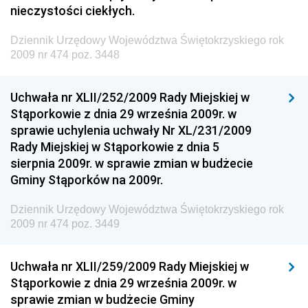
Dziennik Urzędowy Naczelnego Dyrektora Archiwów
nieczystości ciekłych.
Państwowych
Dziennik Urzędowy Województwa Świętokrzyskiego rok
Dziennik Urzędowy Ministra Finansów, Inwestycji i
2009 nr 474 poz. 3448
Rozwoju
Dziennik Urzędowy Ministra Klimatu
Uchwała nr XLII/252/2009 Rady Miejskiej w
Dziennik Urzędowy Ministra Sportu
Stąporkowie z dnia 29 września 2009r. w
Dziennik Urzędowy Ministra Funduszy i Polityki
sprawie uchylenia uchwały Nr XL/231/2009
Regionalnej
Rady Miejskiej w Stąporkowie z dnia 5
sierpnia 2009r. w sprawie zmian w budżecie
Dziennik Urzędowy Ministra Aktywów Państwowych
Gminy Stąporków na 2009r.
Dziennik Urzędowy Ministra Zdrowia
Dziennik Urzędowy Województwa Świętokrzyskiego rok
Dziennik Urzędowy Ministra Środowiska i Głównego
2009 nr 474 poz. 3449
Inspektora Ochrony Środowiska
Dziennik Urzędowy Ministra Klimatu i Środowiska
Uchwała nr XLII/259/2009 Rady Miejskiej w
Dziennik Urzędowy Ministerstwa Kultury, Dziedzictwa
Stąporkowie z dnia 29 września 2009r. w
Narodowego i Sportu
sprawie zmian w budżecie Gminy