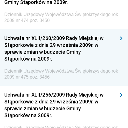
Gminy Stąporków na 2009r.
Społecznej
Dziennik Urzędowy Ministra Transportu, Budownictwa
Dziennik Urzędowy Województwa Świętokrzyskiego rok
i Gospodarki Morskiej
2009 nr 474 poz. 3450
Dziennik Urzędowy Ministra Rozwoju i Technologii
Uchwała nr XLII/260/2009 Rady Miejskiej w
Dziennik Urzędowy Ministra Spraw Zagranicznych
Stąporkowie z dnia 29 września 2009r. w
Dziennik Urzędowy Centralnego Biura
sprawie zmian w budżecie Gminy
Antykorupcyjnego
Stąporków na 2009r.
Dziennik Urzędowy Agencji Bezpieczeństwa
Wewnętrznego
Dziennik Urzędowy Województwa Świętokrzyskiego rok
2009 nr 475 poz. 3456
Dziennik Urzędowy Urzędu Patentowego
Rzeczypospolitej Polskiej
Uchwała nr XLII/256/2009 Rady Miejskiej w
Dziennik Urzędowy Generalnej Dyrekcji Dróg
Stąporkowie z dnia 29 września 2009r. w
Krajowych i Autostrad
sprawie zmian w budżecie Gminy
Dziennik Urzędowy Ministra Środowiska
Stąporków na 2009r.
Dziennik Urzędowy Ministra Administracji i Cyfryzacji
Dziennik Urzędowy Województwa Świętokrzyskiego rok