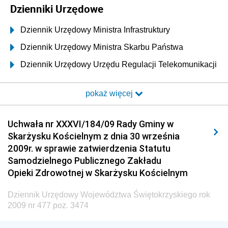
Dzienniki Urzędowe
Dziennik Urzędowy Ministra Infrastruktury
Dziennik Urzędowy Ministra Skarbu Państwa
Dziennik Urzędowy Urzędu Regulacji Telekomunikacji
i Poczty
pokaż więcej
Dziennik Urzędowy Ministra Transportu i Budownictwa
Dziennik Urzędowy Urzędu Komunikacji
Uchwała nr XXXVI/184/09 Rady Gminy w
Elektronicznej
Skarżysku Kościelnym z dnia 30 września
Dziennik Urzędowy Ministra Spraw Wewnętrznych i
2009r. w sprawie zatwierdzenia Statutu
Administracji
Samodzielnego Publicznego Zakładu
Dziennik Urzędowy Ministra Transportu
Opieki Zdrowotnej w Skarżysku Kościelnym
Dziennik Urzędowy Ministra Budownictwa
Dziennik Urzędowy Województwa Świętokrzyskiego rok
Dziennik Urzędowy Ministra Nauki i Szkolnictwa
2009 nr 477 poz. 3474
Wyższego