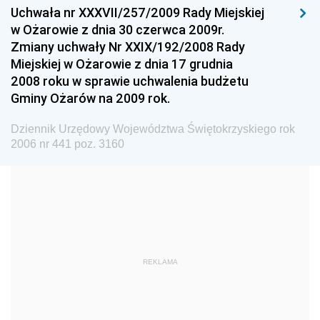
Dziennik Urzędowy Głównego Urzędu Miar
Uchwała nr XXXVII/257/2009 Rady Miejskiej
w Ożarowie z dnia 30 czerwca 2009r.
Dziennik Urzędowy Ministra Rolnictwa i Rozwoju Wsi
Zmiany uchwały Nr XXIX/192/2008 Rady
Dziennik Urzędowy Ministra Edukacji Narodowej i
Miejskiej w Ożarowie z dnia 17 grudnia
Sportu
2008 roku w sprawie uchwalenia budżetu
Gminy Ożarów na 2009 rok.
Dziennik Urzędowy Ministra Edukacji i Nauki
Dziennik Urzędowy Ministra Edukacji Narodowej
Dziennik Urzędowy Województwa Świętokrzyskiego rok
2006 nr 441 poz. 3160
Dziennik Urzędowy Ministra Gospodarki Morskiej
Dziennik Urzędowy Ministra Obrony Narodowej
Dziennik Urzędowy Komendy Głównej Państwowej
Straży Pożarnej
Dziennik Urzędowy Głównego Urzędu Statystycznego
Dziennik Urzędowy Ministra Kultury i Dziedzictwa
REKLAMA
Narodowego
Dziennik Urzędowy Komendy Głównej Policji