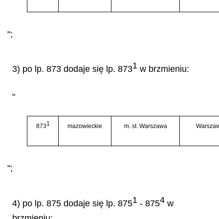
";
1
3) po lp. 873 dodaje się lp. 873
w brzmieniu:
"
1
873
mazowieckie
m. st. Warszawa
Warszaw
";
1
4
4) po lp. 875 dodaje się lp. 875
- 875
w
brzmieniu: