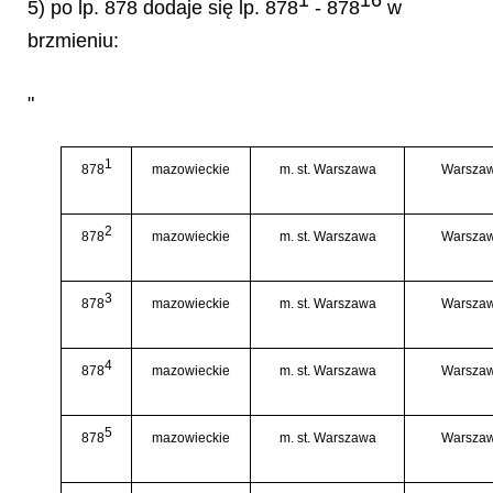
1
16
5) po lp. 878 dodaje się lp. 878
- 878
w
brzmieniu:
"
1
878
mazowieckie
m. st. Warszawa
Warszaw
2
878
mazowieckie
m. st. Warszawa
Warszaw
3
878
mazowieckie
m. st. Warszawa
Warszaw
4
878
mazowieckie
m. st. Warszawa
Warszaw
5
878
mazowieckie
m. st. Warszawa
Warszaw