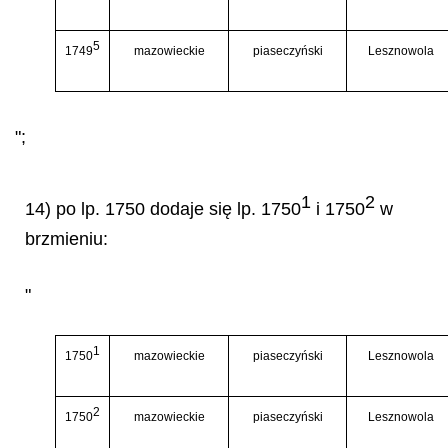
5
1749
mazowieckie
piaseczyński
Lesznowola
";
1
2
14) po lp. 1750 dodaje się lp. 1750
i 1750
w
brzmieniu:
"
1
1750
mazowieckie
piaseczyński
Lesznowola
2
1750
mazowieckie
piaseczyński
Lesznowola