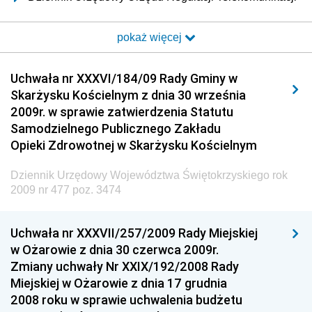
i Poczty
pokaż więcej
Dziennik Urzędowy Ministra Transportu i Budownictwa
Dziennik Urzędowy Urzędu Komunikacji
Uchwała nr XXXVI/184/09 Rady Gminy w
Elektronicznej
Skarżysku Kościelnym z dnia 30 września
Dziennik Urzędowy Ministra Spraw Wewnętrznych i
2009r. w sprawie zatwierdzenia Statutu
Administracji
Samodzielnego Publicznego Zakładu
Dziennik Urzędowy Ministra Transportu
Opieki Zdrowotnej w Skarżysku Kościelnym
Dziennik Urzędowy Ministra Budownictwa
Dziennik Urzędowy Województwa Świętokrzyskiego rok
Dziennik Urzędowy Ministra Nauki i Szkolnictwa
2009 nr 477 poz. 3474
Wyższego
Dziennik Urzędowy Głównego Urzędu Miar
Uchwała nr XXXVII/257/2009 Rady Miejskiej
w Ożarowie z dnia 30 czerwca 2009r.
Dziennik Urzędowy Ministra Rolnictwa i Rozwoju Wsi
Zmiany uchwały Nr XXIX/192/2008 Rady
Dziennik Urzędowy Ministra Edukacji Narodowej i
Miejskiej w Ożarowie z dnia 17 grudnia
Sportu
2008 roku w sprawie uchwalenia budżetu