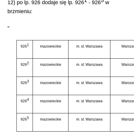
1
5
12) po lp. 926 dodaje się lp. 926
- 926
w
brzmieniu:
"
1
926
mazowieckie
m. st. Warszawa
Warsza
2
926
mazowieckie
m. st. Warszawa
Warsza
3
926
mazowieckie
m. st. Warszawa
Warsza
4
926
mazowieckie
m. st. Warszawa
Warsza
5
926
mazowieckie
m. st. Warszawa
Warsza