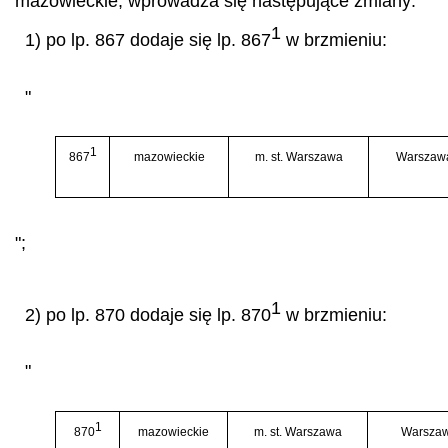
mazowieckie, wprowadza się następujące zmiany:
1
1) po lp. 867 dodaje się lp. 867
w brzmieniu:
"
1
867
mazowieckie
m. st. Warszawa
Warszaw
";
1
2) po lp. 870 dodaje się lp. 870
w brzmieniu:
"
1
870
mazowieckie
m. st. Warszawa
Warszaw