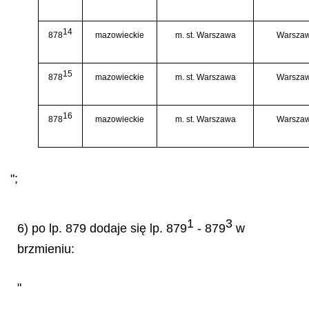
14
878
mazowieckie
m. st. Warszawa
Warszaw
15
878
mazowieckie
m. st. Warszawa
Warszaw
16
878
mazowieckie
m. st. Warszawa
Warszaw
";
1
3
6) po lp. 879 dodaje się lp. 879
- 879
w
brzmieniu:
"