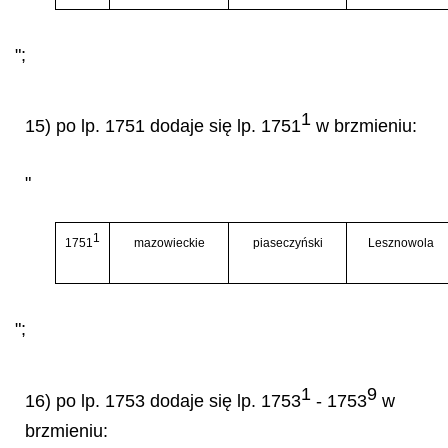
";
1
15) po lp. 1751 dodaje się lp. 1751
w brzmieniu:
"
1
1751
mazowieckie
piaseczyński
Lesznowola
";
1
9
16) po lp. 1753 dodaje się lp. 1753
- 1753
w
brzmieniu: