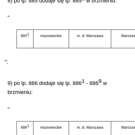
8) po lp. 885 dodaje się lp. 885
w brzmieniu:
"
1
885
mazowieckie
m. st. Warszawa
Warsza
";
1
9
9) po lp. 886 dodaje się lp. 886
- 886
w
brzmieniu:
"
1
886
mazowieckie
m. st. Warszawa
Warsza