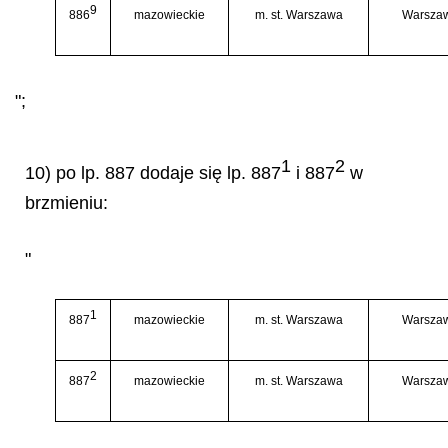
9
886
mazowieckie
m. st. Warszawa
Warsza
";
1
2
10) po lp. 887 dodaje się lp. 887
i 887
w
brzmieniu:
"
1
887
mazowieckie
m. st. Warszawa
Warsza
2
887
mazowieckie
m. st. Warszawa
Warsza