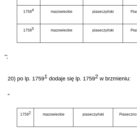
4
1758
mazowieckie
piaseczyński
Pia
5
1758
mazowieckie
piaseczyński
Pia
";
1
2
20) po lp. 1759
dodaje się lp. 1759
w brzmieniu:
"
2
1759
mazowieckie
piaseczyński
Piaseczno