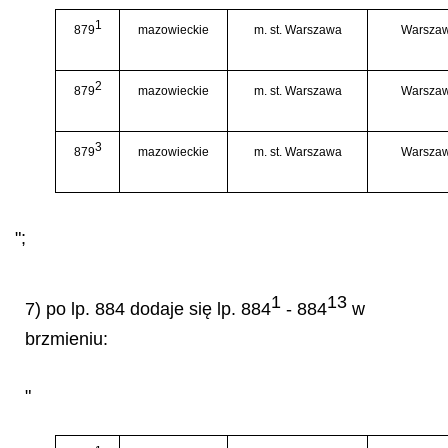
1
879
mazowieckie
m. st. Warszawa
Warszaw
2
879
mazowieckie
m. st. Warszawa
Warszaw
3
879
mazowieckie
m. st. Warszawa
Warszaw
";
1
13
7) po lp. 884 dodaje się lp. 884
- 884
w
brzmieniu:
"