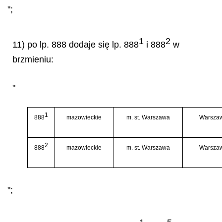
";
1
2
11) po lp. 888 dodaje się lp. 888
i 888
w
brzmieniu:
"
1
888
mazowieckie
m. st. Warszawa
Warsza
2
888
mazowieckie
m. st. Warszawa
Warsza
";