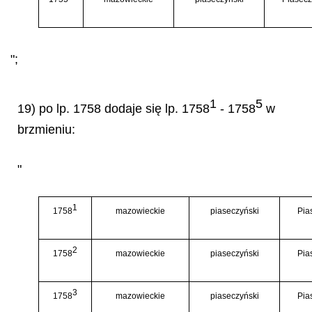
";
1
5
19) po lp. 1758 dodaje się lp. 1758
- 1758
w
brzmieniu:
"
1
1758
mazowieckie
piaseczyński
Pia
2
1758
mazowieckie
piaseczyński
Pia
3
1758
mazowieckie
piaseczyński
Pia