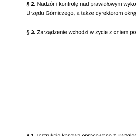
§ 2.
Nadzór i kontrolę nad prawidłowym wyk
Urzędu Górniczego, a także dyrektorom okr
§ 3.
Zarządzenie wchodzi w życie z dniem po
§ 1.
Instrukcję kasową opracowano z uwzglę