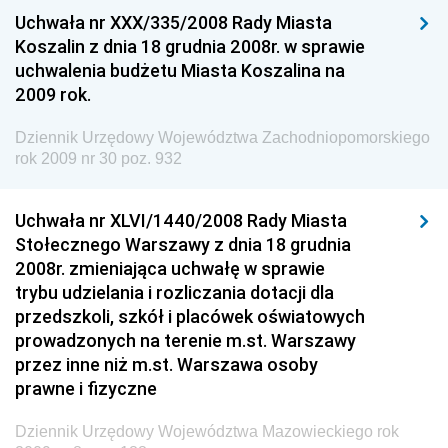
Środowiska
Uchwała nr XXX/335/2008 Rady Miasta
Dziennik Urzędowy Generalnej Dyrekcji Ochrony
Koszalin z dnia 18 grudnia 2008r. w sprawie
Środowiska
uchwalenia budżetu Miasta Koszalina na
2009 rok.
Dziennik Urzędowy Ministerstwa Administracji,
Gospodarki Terenowej i Ochrony Środowiska
Dziennik Urzędowy Województwa Zachodniopomorskiego
Dziennik Urzędowy Ministerstwa Administracji i
rok 2009 nr 30 poz. 932
Gospodarki Przestrzennej
Dziennik Urzędowy Unii Europejskiej, L
Uchwała nr XLVI/1440/2008 Rady Miasta
Stołecznego Warszawy z dnia 18 grudnia
Dziennik Urzędowy Ministerstwa Komunikacji
2008r. zmieniająca uchwałę w sprawie
Dziennik Urzędowy Ministerstwa Przemysłu
trybu udzielania i rozliczania dotacji dla
Chemicznego i Lekkiego
przedszkoli, szkół i placówek oświatowych
prowadzonych na terenie m.st. Warszawy
Dziennik Urzędowy Ministerstwa Rolnictwa i
przez inne niż m.st. Warszawa osoby
Gospodarki Żywnościowej
prawne i fizyczne
Dziennik Urzędowy Ministra Rodziny, Pracy i Polityki
Społecznej
Dziennik Urzędowy Województwa Mazowieckiego rok