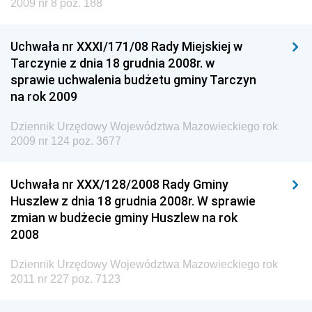
2009 nr 8 poz. 188
Dziennik Urzędowy Ministra Cyfryzacji
Dziennik Urzędowy Ministra Rozwoju
Uchwała nr XXXI/171/08 Rady Miejskiej w
Dziennik Urzędowy Ministra Infrastruktury i
Tarczynie z dnia 18 grudnia 2008r. w
Budownictwa
sprawie uchwalenia budżetu gminy Tarczyn
na rok 2009
Dziennik Urzędowy Ministra Gospodarki Morskiej i
Żeglugi Śródlądowej
Dziennik Urzędowy Województwa Mazowieckiego rok
Dziennik Urzędowy Ministra Energii
2009 nr 124 poz. 3677
Dziennik Urzędowy Ministra Finansów
Uchwała nr XXX/128/2008 Rady Gminy
Dziennik Urzędowy Ministra Sprawiedliwości
Huszlew z dnia 18 grudnia 2008r. W sprawie
Dziennik Urzędowy Ministra Rozwoju i Finansów
zmian w budżecie gminy Huszlew na rok
Dziennik Urzędowy Wyższego Urzędu Górniczego
2008
Dziennik Urzędowy Prezesa Urzędu Transportu
Dziennik Urzędowy Województwa Mazowieckiego rok
Kolejowego
2011 nr 227 poz. 7123
Dziennik Urzędowy Ministra Przedsiębiorczości i
Technologii