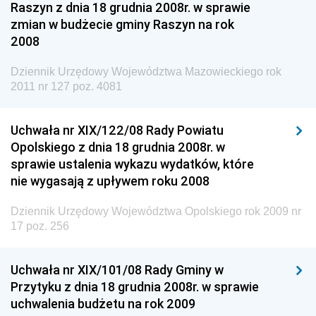
Raszyn z dnia 18 grudnia 2008r. w sprawie
Dziennik Urzędowy Ministerstwa Kultury, Dziedzictwa
zmian w budżecie gminy Raszyn na rok
Narodowego i Sportu
2008
Dziennik Urzędowy Ministra Finansów, Funduszy i
Dziennik Urzędowy Województwa Mazowieckiego rok
Polityki Regionalnej
2011 nr 127 poz. 4081
Dziennik Urzędowy Ministra Rozwoju, Pracy i
Technologii
Uchwała nr XIX/122/08 Rady Powiatu
Dziennik Urzędowy Ministra Kultury, Dziedzictwa
Opolskiego z dnia 18 grudnia 2008r. w
Narodowego i Sportu
sprawie ustalenia wykazu wydatków, które
Dziennik Urzędowy Ministra Rodziny i Polityki
nie wygasają z upływem roku 2008
Społecznej
Dziennik Urzędowy Województwa Opolskiego rok 2009 nr
Dziennik Urzędowy Komendy Głównej Straży
17 poz. 256
Granicznej
Dziennik Urzędowy Głównego Inspektoratu Transportu
Uchwała nr XIX/101/08 Rady Gminy w
Drogowego
Przytyku z dnia 18 grudnia 2008r. w sprawie
Dziennik Urzędowy Narodowego Banku Polskiego
uchwalenia budżetu na rok 2009