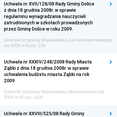
Uchwała nr XVII/128/08 Rady Gminy Dolice
Dziennik Urzędowy Ministra Inwestycji i Rozwoju
z dnia 18 grudnia 2008r. w sprawie
regulaminu wynagradzania nauczycieli
Dziennik Urzędowy Naczelnego Dyrektora Archiwów
zatrudnionych w szkołach prowadzonych
Państwowych
przez Gminę Dolice w roku 2009.
Dziennik Urzędowy Ministra Finansów, Inwestycji i
Rozwoju
Dziennik Urzędowy Województwa Zachodniopomorskiego
rok 2009 nr 8 poz. 276
Dziennik Urzędowy Ministra Klimatu
Dziennik Urzędowy Ministra Sportu
Uchwała nr XXXIV/248/2008 Rady Miasta
Dziennik Urzędowy Ministra Funduszy i Polityki
Ząbki z dnia 18 grudnia 2008r. w sprawie
Regionalnej
uchwalenia budżetu miasta Ząbki na rok
2009
Dziennik Urzędowy Ministra Aktywów Państwowych
Dziennik Urzędowy Ministra Zdrowia
Dziennik Urzędowy Województwa Mazowieckiego rok
2009 nr 45 poz. 1129
Dziennik Urzędowy Ministra Środowiska i Głównego
Inspektora Ochrony Środowiska
Uchwała nr XXVIII/525/08 Rady Gminy
Dziennik Urzędowy Ministra Klimatu i Środowiska