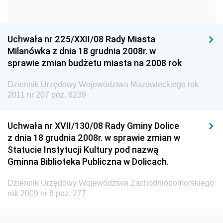
Narodowego
Dziennik Urzędowy Komendy Głównej Policji
Uchwała nr 225/XXII/08 Rady Miasta
Dziennik Urzędowy Ministra Gospodarki
Milanówka z dnia 18 grudnia 2008r. w
Dziennik Urzędowy Urzędu Ochrony Konkurencji i
sprawie zmian budżetu miasta na 2008 rok
Konsumentów
Dziennik Urzędowy Ministra Pracy i Polityki
Dziennik Urzędowy Województwa Mazowieckiego rok
2011 nr 207 poz. 6239
Społecznej
Dziennik Urzędowy Ministra Spraw Zagranicznych
Uchwała nr XVII/130/08 Rady Gminy Dolice
Dziennik Urzędowy Urzędu Lotnictwa Cywilnego
z dnia 18 grudnia 2008r. w sprawie zmian w
Dziennik Urzędowy Komisji Nadzoru Finansowego
Statucie Instytucji Kultury pod nazwą
Gminna Biblioteka Publiczna w Dolicach.
Dziennik Urzędowy Ministerstwa Hutnictwa i
Przemysłu Maszynowego
Dziennik Urzędowy Województwa Zachodniopomorskiego
Dziennik Urzędowy Ministerstwa Zdrowia i Opieki
rok 2009 nr 8 poz. 277
Społecznej
Dziennik Urzędowy Ministerstwa Rolnictwa, Leśnictwa