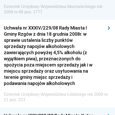
Dziennik Urzędowy Komendy Głównej Policji
Dziennik Urzędowy Województwa Mazowieckiego rok
Dziennik Urzędowy Ministra Pracy i Polityki
2009 nr 66 poz. 1777
Społecznej
Dziennik Urzędowy Ministra Transportu, Budownictwa
Uchwała nr XXXIV/229/08 Rady Miasta I
i Gospodarki Morskiej
Gminy Rzgów z dnia 18 grudnia 2008r. w
sprawie ustalenia liczby punktów
Dziennik Urzędowy Ministra Rozwoju i Technologii
sprzedaży napojów alkoholowych
Dziennik Urzędowy Ministra Spraw Zagranicznych
zawierających powyżej 4,5% alkoholu (z
wyjątkiem piwa), przeznaczonych do
Dziennik Urzędowy Centralnego Biura
spożycia poza miejscem sprzedaży jak i w
Antykorupcyjnego
miejscu sprzedaży oraz usytuowania na
Dziennik Urzędowy Agencji Bezpieczeństwa
terenie gminy miejsc sprzedaży i
Wewnętrznego
podawania napojów alkoholowych
Dziennik Urzędowy Urzędu Patentowego
Dziennik Urzędowy Województwa Łódzkiego rok 2009 nr
Rzeczypospolitej Polskiej
21 poz. 223
Dziennik Urzędowy Generalnej Dyrekcji Dróg
Krajowych i Autostrad