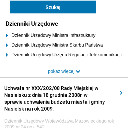
Dzienniki Urzędowe
Dziennik Urzędowy Ministra Infrastruktury
Dziennik Urzędowy Ministra Skarbu Państwa
Dziennik Urzędowy Urzędu Regulacji Telekomunikacji
i Poczty
pokaż więcej
Dziennik Urzędowy Ministra Transportu i Budownictwa
Dziennik Urzędowy Urzędu Komunikacji
Uchwała nr XXX/202/08 Rady Miejskiej w
Elektronicznej
Nasielsku z dnia 18 grudnia 2008r. w
Dziennik Urzędowy Ministra Spraw Wewnętrznych i
sprawie uchwalenia budzetu miasta i gminy
Administracji
Nasielsk na rok 2009.
Dziennik Urzędowy Ministra Transportu
Dziennik Urzędowy Województwa Mazowieckiego rok
Dziennik Urzędowy Ministra Budownictwa
2009 nr 24 poz. 542