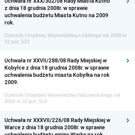
Uchwała nr XXX/302/08 Rady Miasta Kutno
Dziennik Urzędowy Ministra Środowiska
z dnia 18 grudnia 2008r. w sprawie
uchwalenia budżetu Miasta Kutno na 2009
Dziennik Urzędowy Ministra Administracji i Cyfryzacji
rok.
Dziennik Urzędowy Ministra Edukacji
Dziennik Urzędowy Ministra Nauki
Dziennik Urzędowy Województwa Łódzkiego rok 2009 nr
52 poz. 523
Dziennik Urzędowy Ministra Przemysłu
Dziennik Urzędowy Ministra Finansów i Gospodarki
Uchwała nr XXVII/288/08 Rady Miejskiej w
Dziennik Urzędowy Ministra do Spraw Unii
Kobyłce z dnia 18 grudnia 2008r. w sprawie
Europejskiej
uchwalenia budżetu miasta Kobyłka na rok
2009.
Dziennik Urzędowy Agencji Wywiadu
Dziennik Urzędowy Województwa Mazowieckiego rok
2009 nr 22 poz. 514
Uchwała nr XXXVII/226/08 Rady Miejskiej w
Warce z dnia 18 grudnia 2008r. w sprawie
uchwalenia budżetu gminy Warka na rok