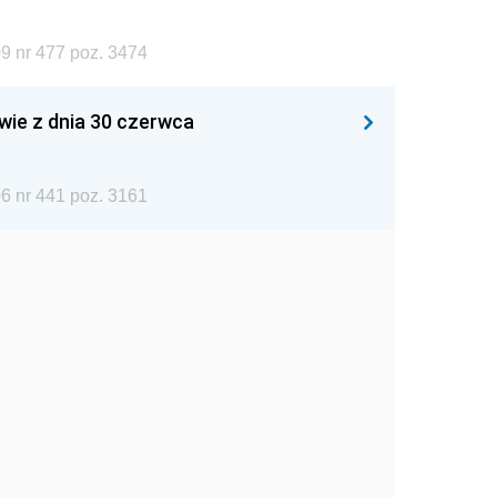
9 nr 477 poz. 3474
wie z dnia 30 czerwca
6 nr 441 poz. 3161