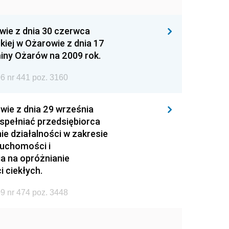
wie z dnia 30 czerwca
iej w Ożarowie z dnia 17
iny Ożarów na 2009 rok.
6 nr 441 poz. 3160
wie z dnia 29 września
 spełniać przedsiębiorca
ie działalności w zakresie
ruchomości i
ia na opróżnianie
 ciekłych.
9 nr 474 poz. 3448