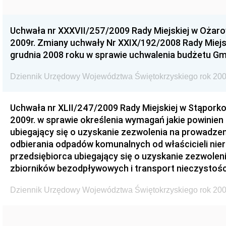
Uchwała nr XXXVII/257/2009 Rady Miejskiej w Ożaro
2009r. Zmiany uchwały Nr XXIX/192/2008 Rady Miejsk
grudnia 2008 roku w sprawie uchwalenia budżetu Gm
Dziennik Urzędowy Województwa Świętokrzyskiego rok 200
Uchwała nr XLII/247/2009 Rady Miejskiej w Stąporko
2009r. w sprawie określenia wymagań jakie powinien
ubiegający się o uzyskanie zezwolenia na prowadzen
odbierania odpadów komunalnych od właścicieli nie
przedsiębiorca ubiegający się o uzyskanie zezwolen
zbiorników bezodpływowych i transport nieczystości
Dziennik Urzędowy Województwa Świętokrzyskiego rok 200