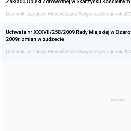
Zakładu Opieki Zdrowotnej w Skarżysku Kościelnym
Dziennik Urzędowy Województwa Świętokrzyskiego rok 200
Uchwała nr XXXVII/258/2009 Rady Miejskiej w Ożaro
2009r. zmian w budżecie
Dziennik Urzędowy Województwa Świętokrzyskiego rok 200
REKLAMA