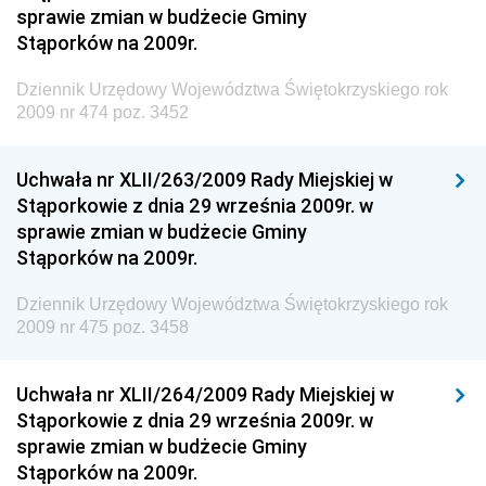
sprawie zmian w budżecie Gminy
Dziennik Urzędowy Ministra Infrastruktury i Rozwoju
Stąporków na 2009r.
Dziennik Urzędowy Głównego Inspektoratu Ochrony
Środowiska
Dziennik Urzędowy Województwa Świętokrzyskiego rok
2009 nr 474 poz. 3452
Dziennik Urzędowy Generalnej Dyrekcji Ochrony
Środowiska
Uchwała nr XLII/263/2009 Rady Miejskiej w
Dziennik Urzędowy Ministerstwa Administracji,
Stąporkowie z dnia 29 września 2009r. w
Gospodarki Terenowej i Ochrony Środowiska
sprawie zmian w budżecie Gminy
Dziennik Urzędowy Ministerstwa Administracji i
Stąporków na 2009r.
Gospodarki Przestrzennej
Dziennik Urzędowy Województwa Świętokrzyskiego rok
Dziennik Urzędowy Unii Europejskiej, L
2009 nr 475 poz. 3458
Dziennik Urzędowy Ministerstwa Komunikacji
Dziennik Urzędowy Ministerstwa Przemysłu
Uchwała nr XLII/264/2009 Rady Miejskiej w
Chemicznego i Lekkiego
Stąporkowie z dnia 29 września 2009r. w
sprawie zmian w budżecie Gminy
Dziennik Urzędowy Ministerstwa Rolnictwa i
Stąporków na 2009r.
Gospodarki Żywnościowej