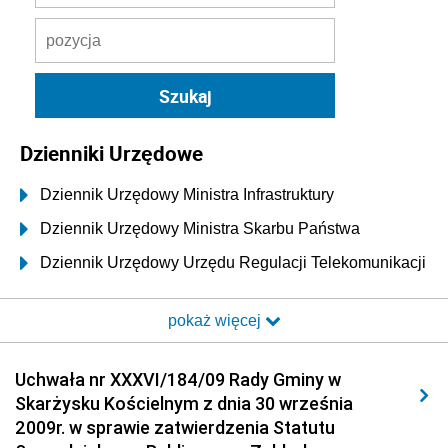
Dzienniki Urzędowe
Dziennik Urzędowy Ministra Infrastruktury
Dziennik Urzędowy Ministra Skarbu Państwa
Dziennik Urzędowy Urzędu Regulacji Telekomunikacji
i Poczty
pokaż więcej
Dziennik Urzędowy Ministra Transportu i Budownictwa
Dziennik Urzędowy Urzędu Komunikacji
Uchwała nr XXXVI/184/09 Rady Gminy w
Elektronicznej
Skarżysku Kościelnym z dnia 30 września
Dziennik Urzędowy Ministra Spraw Wewnętrznych i
2009r. w sprawie zatwierdzenia Statutu
Administracji