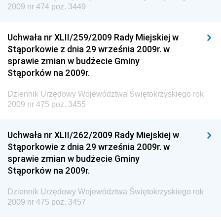
2009 nr 474 poz. 3449
Inspektora Ochrony Środowiska
Dziennik Urzędowy Ministra Klimatu i Środowiska
Uchwała nr XLII/259/2009 Rady Miejskiej w
Dziennik Urzędowy Ministerstwa Kultury, Dziedzictwa
Stąporkowie z dnia 29 września 2009r. w
Narodowego i Sportu
sprawie zmian w budżecie Gminy
Stąporków na 2009r.
Dziennik Urzędowy Ministra Finansów, Funduszy i
Polityki Regionalnej
Dziennik Urzędowy Województwa Świętokrzyskiego rok
Dziennik Urzędowy Ministra Rozwoju, Pracy i
2009 nr 475 poz. 3455
Technologii
Dziennik Urzędowy Ministra Kultury, Dziedzictwa
Uchwała nr XLII/262/2009 Rady Miejskiej w
Narodowego i Sportu
Stąporkowie z dnia 29 września 2009r. w
sprawie zmian w budżecie Gminy
Dziennik Urzędowy Ministra Rodziny i Polityki
Stąporków na 2009r.
Społecznej
Dziennik Urzędowy Komendy Głównej Straży
Dziennik Urzędowy Województwa Świętokrzyskiego rok
Granicznej
2009 nr 475 poz. 3457
Dziennik Urzędowy Głównego Inspektoratu Transportu