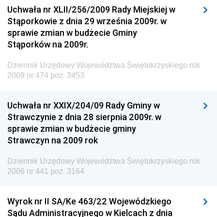
Uchwała nr XLII/256/2009 Rady Miejskiej w
Dziennik Urzędowy Generalnej Dyrekcji Dróg
Stąporkowie z dnia 29 września 2009r. w
Krajowych i Autostrad
sprawie zmian w budżecie Gminy
Dziennik Urzędowy Ministra Środowiska
Stąporków na 2009r.
Dziennik Urzędowy Ministra Administracji i Cyfryzacji
Dziennik Urzędowy Województwa Świętokrzyskiego rok
Dziennik Urzędowy Ministra Edukacji
2009 nr 474 poz. 3453
Dziennik Urzędowy Ministra Nauki
Uchwała nr XXIX/204/09 Rady Gminy w
Dziennik Urzędowy Ministra Przemysłu
Strawczynie z dnia 28 sierpnia 2009r. w
Dziennik Urzędowy Ministra Finansów i Gospodarki
sprawie zmian w budżecie gminy
Strawczyn na 2009 rok
Dziennik Urzędowy Ministra do Spraw Unii
Europejskiej
Dziennik Urzędowy Województwa Świętokrzyskiego rok
Dziennik Urzędowy Agencji Wywiadu
2006 nr 441 poz. 3164
Wyrok nr II SA/Ke 463/22 Wojewódzkiego
Sądu Administracyjnego w Kielcach z dnia