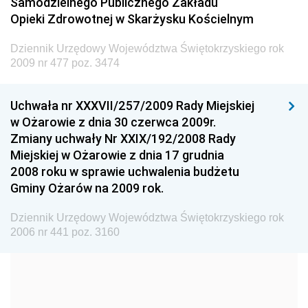
Samodzielnego Publicznego Zakładu
Dziennik Urzędowy Ministra Transportu
Opieki Zdrowotnej w Skarżysku Kościelnym
Dziennik Urzędowy Ministra Budownictwa
Dziennik Urzędowy Województwa Świętokrzyskiego rok
Dziennik Urzędowy Ministra Nauki i Szkolnictwa
2009 nr 477 poz. 3474
Wyższego
Dziennik Urzędowy Głównego Urzędu Miar
Uchwała nr XXXVII/257/2009 Rady Miejskiej
w Ożarowie z dnia 30 czerwca 2009r.
Dziennik Urzędowy Ministra Rolnictwa i Rozwoju Wsi
Zmiany uchwały Nr XXIX/192/2008 Rady
Dziennik Urzędowy Ministra Edukacji Narodowej i
Miejskiej w Ożarowie z dnia 17 grudnia
Sportu
2008 roku w sprawie uchwalenia budżetu
Gminy Ożarów na 2009 rok.
Dziennik Urzędowy Ministra Edukacji i Nauki
Dziennik Urzędowy Ministra Edukacji Narodowej
Dziennik Urzędowy Województwa Świętokrzyskiego rok
2006 nr 441 poz. 3160
Dziennik Urzędowy Ministra Gospodarki Morskiej
Dziennik Urzędowy Ministra Obrony Narodowej
Dziennik Urzędowy Komendy Głównej Państwowej
Straży Pożarnej