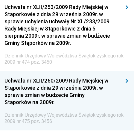
Drogowego
Uchwała nr XLII/253/2009 Rady Miejskiej w
Stąporkowie z dnia 29 września 2009r. w
Dziennik Urzędowy Narodowego Banku Polskiego
sprawie uchylenia uchwały Nr XL/233/2009
Dziennik Urzędowy Komendy Głównej Policji
Rady Miejskiej w Stąporkowie z dnia 5
sierpnia 2009r. w sprawie zmian w budżecie
Dziennik Urzędowy Ministra Pracy i Polityki
Gminy Stąporków na 2009r.
Społecznej
Dziennik Urzędowy Ministra Transportu, Budownictwa
Dziennik Urzędowy Województwa Świętokrzyskiego rok
i Gospodarki Morskiej
2009 nr 474 poz. 3450
Dziennik Urzędowy Ministra Rozwoju i Technologii
Uchwała nr XLII/260/2009 Rady Miejskiej w
Dziennik Urzędowy Ministra Spraw Zagranicznych
Stąporkowie z dnia 29 września 2009r. w
Dziennik Urzędowy Centralnego Biura
sprawie zmian w budżecie Gminy
Antykorupcyjnego
Stąporków na 2009r.
Dziennik Urzędowy Agencji Bezpieczeństwa
Wewnętrznego
Dziennik Urzędowy Województwa Świętokrzyskiego rok
2009 nr 475 poz. 3456
Dziennik Urzędowy Urzędu Patentowego
Rzeczypospolitej Polskiej