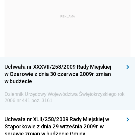
Dziennik Urzędowy Głównego Urzędu Statystycznego
Dziennik Urzędowy Ministra Kultury i Dziedzictwa
REKLAMA
Narodowego
Dziennik Urzędowy Komendy Głównej Policji
Dziennik Urzędowy Ministra Gospodarki
Dziennik Urzędowy Urzędu Ochrony Konkurencji i
Konsumentów
Uchwała nr XXXVII/258/2009 Rady Miejskiej
Dziennik Urzędowy Ministra Pracy i Polityki
w Ożarowie z dnia 30 czerwca 2009r. zmian
Społecznej
w budżecie
Dziennik Urzędowy Ministra Spraw Zagranicznych
Dziennik Urzędowy Województwa Świętokrzyskiego rok
Dziennik Urzędowy Urzędu Lotnictwa Cywilnego
2006 nr 441 poz. 3161
Dziennik Urzędowy Komisji Nadzoru Finansowego
Uchwała nr XLII/258/2009 Rady Miejskiej w
Dziennik Urzędowy Ministerstwa Hutnictwa i
Stąporkowie z dnia 29 września 2009r. w
Przemysłu Maszynowego
sprawie zmian w budżecie Gminy