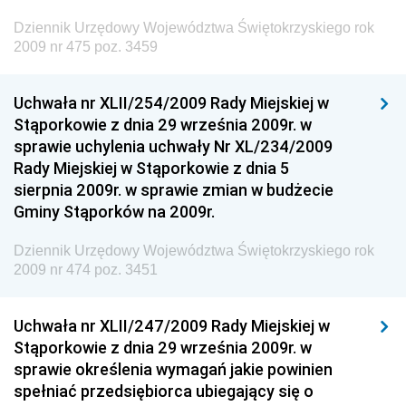
Dziennik Urzędowy Ministra Rodziny, Pracy i Polityki
Dziennik Urzędowy Województwa Świętokrzyskiego rok
Społecznej
2009 nr 475 poz. 3459
Dziennik Urzędowy Ministra Cyfryzacji
Uchwała nr XLII/254/2009 Rady Miejskiej w
Dziennik Urzędowy Ministra Rozwoju
Stąporkowie z dnia 29 września 2009r. w
Dziennik Urzędowy Ministra Infrastruktury i
sprawie uchylenia uchwały Nr XL/234/2009
Budownictwa
Rady Miejskiej w Stąporkowie z dnia 5
sierpnia 2009r. w sprawie zmian w budżecie
Dziennik Urzędowy Ministra Gospodarki Morskiej i
Gminy Stąporków na 2009r.
Żeglugi Śródlądowej
Dziennik Urzędowy Ministra Energii
Dziennik Urzędowy Województwa Świętokrzyskiego rok
2009 nr 474 poz. 3451
Dziennik Urzędowy Ministra Finansów
Dziennik Urzędowy Ministra Sprawiedliwości
Uchwała nr XLII/247/2009 Rady Miejskiej w
Dziennik Urzędowy Ministra Rozwoju i Finansów
Stąporkowie z dnia 29 września 2009r. w
Dziennik Urzędowy Wyższego Urzędu Górniczego
sprawie określenia wymagań jakie powinien
spełniać przedsiębiorca ubiegający się o
Dziennik Urzędowy Prezesa Urzędu Transportu