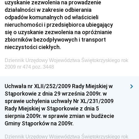
uzyskanie zezwolenia na prowadzenie
Kolejowego
działalności w zakresie odbierania
Dziennik Urzędowy Ministra Przedsiębiorczości i
odpadów komunalnych od właścicieli
Technologii
nieruchomości i przedsiębiorca ubiegający
się o uzyskanie zezwolenia na opróżnianie
Dziennik Urzędowy Ministra Inwestycji i Rozwoju
zbiorników bezodpływowych i transport
Dziennik Urzędowy Naczelnego Dyrektora Archiwów
nieczystości ciekłych.
Państwowych
Dziennik Urzędowy Województwa Świętokrzyskiego rok
Dziennik Urzędowy Ministra Finansów, Inwestycji i
2009 nr 474 poz. 3448
Rozwoju
Dziennik Urzędowy Ministra Klimatu
Uchwała nr XLII/252/2009 Rady Miejskiej w
Dziennik Urzędowy Ministra Sportu
Stąporkowie z dnia 29 września 2009r. w
Dziennik Urzędowy Ministra Funduszy i Polityki
sprawie uchylenia uchwały Nr XL/231/2009
Regionalnej
Rady Miejskiej w Stąporkowie z dnia 5
sierpnia 2009r. w sprawie zmian w budżecie
Dziennik Urzędowy Ministra Aktywów Państwowych
Gminy Stąporków na 2009r.
Dziennik Urzędowy Ministra Zdrowia
Dziennik Urzędowy Województwa Świętokrzyskiego rok
Dziennik Urzędowy Ministra Środowiska i Głównego