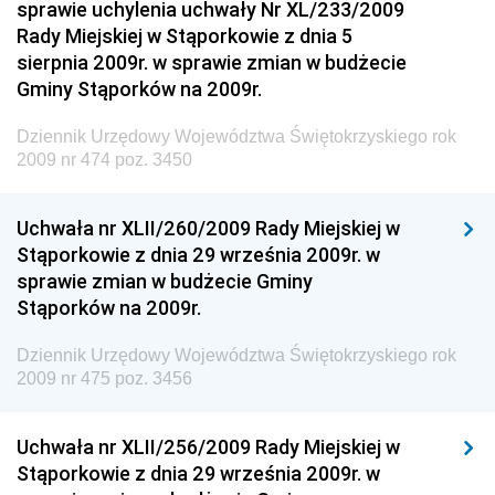
sprawie uchylenia uchwały Nr XL/233/2009
Dziennik Urzędowy Komendy Głównej Policji
Rady Miejskiej w Stąporkowie z dnia 5
sierpnia 2009r. w sprawie zmian w budżecie
Dziennik Urzędowy Ministra Pracy i Polityki
Gminy Stąporków na 2009r.
Społecznej
Dziennik Urzędowy Ministra Transportu, Budownictwa
Dziennik Urzędowy Województwa Świętokrzyskiego rok
i Gospodarki Morskiej
2009 nr 474 poz. 3450
Dziennik Urzędowy Ministra Rozwoju i Technologii
Uchwała nr XLII/260/2009 Rady Miejskiej w
Dziennik Urzędowy Ministra Spraw Zagranicznych
Stąporkowie z dnia 29 września 2009r. w
Dziennik Urzędowy Centralnego Biura
sprawie zmian w budżecie Gminy
Antykorupcyjnego
Stąporków na 2009r.
Dziennik Urzędowy Agencji Bezpieczeństwa
Wewnętrznego
Dziennik Urzędowy Województwa Świętokrzyskiego rok
2009 nr 475 poz. 3456
Dziennik Urzędowy Urzędu Patentowego
Rzeczypospolitej Polskiej
Uchwała nr XLII/256/2009 Rady Miejskiej w
Dziennik Urzędowy Generalnej Dyrekcji Dróg
Stąporkowie z dnia 29 września 2009r. w
Krajowych i Autostrad