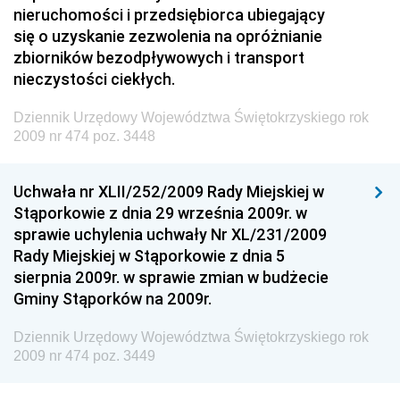
Technologii
nieruchomości i przedsiębiorca ubiegający
się o uzyskanie zezwolenia na opróżnianie
Dziennik Urzędowy Ministra Inwestycji i Rozwoju
zbiorników bezodpływowych i transport
Dziennik Urzędowy Naczelnego Dyrektora Archiwów
nieczystości ciekłych.
Państwowych
Dziennik Urzędowy Województwa Świętokrzyskiego rok
Dziennik Urzędowy Ministra Finansów, Inwestycji i
2009 nr 474 poz. 3448
Rozwoju
Dziennik Urzędowy Ministra Klimatu
Uchwała nr XLII/252/2009 Rady Miejskiej w
Dziennik Urzędowy Ministra Sportu
Stąporkowie z dnia 29 września 2009r. w
Dziennik Urzędowy Ministra Funduszy i Polityki
sprawie uchylenia uchwały Nr XL/231/2009
Regionalnej
Rady Miejskiej w Stąporkowie z dnia 5
sierpnia 2009r. w sprawie zmian w budżecie
Dziennik Urzędowy Ministra Aktywów Państwowych
Gminy Stąporków na 2009r.
Dziennik Urzędowy Ministra Zdrowia
Dziennik Urzędowy Województwa Świętokrzyskiego rok
Dziennik Urzędowy Ministra Środowiska i Głównego
2009 nr 474 poz. 3449
Inspektora Ochrony Środowiska
Dziennik Urzędowy Ministra Klimatu i Środowiska