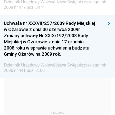
Dziennik Urzędowy Województwa Świętokrzyskiego rok
Dziennik Urzędowy Ministra Nauki i Szkolnictwa
2009 nr 477 poz. 3474
Wyższego
Dziennik Urzędowy Głównego Urzędu Miar
Uchwała nr XXXVII/257/2009 Rady Miejskiej
w Ożarowie z dnia 30 czerwca 2009r.
Dziennik Urzędowy Ministra Rolnictwa i Rozwoju Wsi
Zmiany uchwały Nr XXIX/192/2008 Rady
Dziennik Urzędowy Ministra Edukacji Narodowej i
Miejskiej w Ożarowie z dnia 17 grudnia
Sportu
2008 roku w sprawie uchwalenia budżetu
Gminy Ożarów na 2009 rok.
Dziennik Urzędowy Ministra Edukacji i Nauki
Dziennik Urzędowy Ministra Edukacji Narodowej
Dziennik Urzędowy Województwa Świętokrzyskiego rok
2006 nr 441 poz. 3160
Dziennik Urzędowy Ministra Gospodarki Morskiej
Dziennik Urzędowy Ministra Obrony Narodowej
Dziennik Urzędowy Komendy Głównej Państwowej
Straży Pożarnej
Dziennik Urzędowy Głównego Urzędu Statystycznego
Dziennik Urzędowy Ministra Kultury i Dziedzictwa
REKLAMA