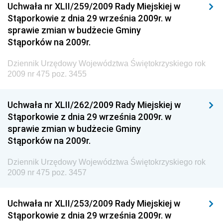
Uchwała nr XLII/259/2009 Rady Miejskiej w
Dziennik Urzędowy Ministerstwa Kultury, Dziedzictwa
Stąporkowie z dnia 29 września 2009r. w
Narodowego i Sportu
sprawie zmian w budżecie Gminy
Stąporków na 2009r.
Dziennik Urzędowy Ministra Finansów, Funduszy i
Polityki Regionalnej
Dziennik Urzędowy Województwa Świętokrzyskiego rok
Dziennik Urzędowy Ministra Rozwoju, Pracy i
2009 nr 475 poz. 3455
Technologii
Dziennik Urzędowy Ministra Kultury, Dziedzictwa
Uchwała nr XLII/262/2009 Rady Miejskiej w
Narodowego i Sportu
Stąporkowie z dnia 29 września 2009r. w
sprawie zmian w budżecie Gminy
Dziennik Urzędowy Ministra Rodziny i Polityki
Stąporków na 2009r.
Społecznej
Dziennik Urzędowy Komendy Głównej Straży
Dziennik Urzędowy Województwa Świętokrzyskiego rok
Granicznej
2009 nr 475 poz. 3457
Dziennik Urzędowy Głównego Inspektoratu Transportu
Drogowego
Uchwała nr XLII/253/2009 Rady Miejskiej w
Stąporkowie z dnia 29 września 2009r. w
Dziennik Urzędowy Narodowego Banku Polskiego