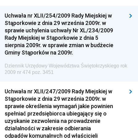
Dziennik Urzędowy Ministra Cyfryzacji
Uchwała nr XLII/254/2009 Rady Miejskiej w
Dziennik Urzędowy Ministra Rozwoju
Stąporkowie z dnia 29 września 2009r. w
Dziennik Urzędowy Ministra Infrastruktury i
sprawie uchylenia uchwały Nr XL/234/2009
Budownictwa
Rady Miejskiej w Stąporkowie z dnia 5
sierpnia 2009r. w sprawie zmian w budżecie
Dziennik Urzędowy Ministra Gospodarki Morskiej i
Gminy Stąporków na 2009r.
Żeglugi Śródlądowej
Dziennik Urzędowy Ministra Energii
Dziennik Urzędowy Województwa Świętokrzyskiego rok
2009 nr 474 poz. 3451
Dziennik Urzędowy Ministra Finansów
Dziennik Urzędowy Ministra Sprawiedliwości
Uchwała nr XLII/247/2009 Rady Miejskiej w
Dziennik Urzędowy Ministra Rozwoju i Finansów
Stąporkowie z dnia 29 września 2009r. w
Dziennik Urzędowy Wyższego Urzędu Górniczego
sprawie określenia wymagań jakie powinien
spełniać przedsiębiorca ubiegający się o
Dziennik Urzędowy Prezesa Urzędu Transportu
uzyskanie zezwolenia na prowadzenie
Kolejowego
działalności w zakresie odbierania
Dziennik Urzędowy Ministra Przedsiębiorczości i
odpadów komunalnych od właścicieli