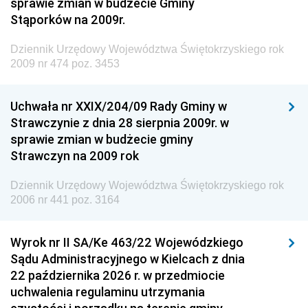
sprawie zmian w budżecie Gminy
Dziennik Urzędowy Ministra Środowiska
Stąporków na 2009r.
Dziennik Urzędowy Ministra Administracji i Cyfryzacji
Dziennik Urzędowy Województwa Świętokrzyskiego rok
Dziennik Urzędowy Ministra Edukacji
2009 nr 474 poz. 3453
Dziennik Urzędowy Ministra Nauki
Uchwała nr XXIX/204/09 Rady Gminy w
Dziennik Urzędowy Ministra Przemysłu
Strawczynie z dnia 28 sierpnia 2009r. w
Dziennik Urzędowy Ministra Finansów i Gospodarki
sprawie zmian w budżecie gminy
Strawczyn na 2009 rok
Dziennik Urzędowy Ministra do Spraw Unii
Europejskiej
Dziennik Urzędowy Województwa Świętokrzyskiego rok
Dziennik Urzędowy Agencji Wywiadu
2006 nr 441 poz. 3164
Wyrok nr II SA/Ke 463/22 Wojewódzkiego
Sądu Administracyjnego w Kielcach z dnia
22 października 2026 r. w przedmiocie
uchwalenia regulaminu utrzymania