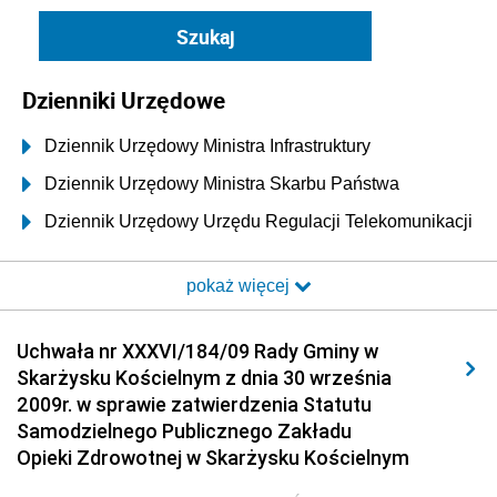
Dzienniki Urzędowe
Dziennik Urzędowy Ministra Infrastruktury
Dziennik Urzędowy Ministra Skarbu Państwa
Dziennik Urzędowy Urzędu Regulacji Telekomunikacji
i Poczty
pokaż więcej
Dziennik Urzędowy Ministra Transportu i Budownictwa
Dziennik Urzędowy Urzędu Komunikacji
Uchwała nr XXXVI/184/09 Rady Gminy w
Elektronicznej
Skarżysku Kościelnym z dnia 30 września
Dziennik Urzędowy Ministra Spraw Wewnętrznych i
2009r. w sprawie zatwierdzenia Statutu
Administracji
Samodzielnego Publicznego Zakładu
Dziennik Urzędowy Ministra Transportu
Opieki Zdrowotnej w Skarżysku Kościelnym
Dziennik Urzędowy Ministra Budownictwa