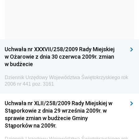
Narodowego
Dziennik Urzędowy Komendy Głównej Policji
Dziennik Urzędowy Ministra Gospodarki
Dziennik Urzędowy Urzędu Ochrony Konkurencji i
Konsumentów
Uchwała nr XXXVII/258/2009 Rady Miejskiej
Dziennik Urzędowy Ministra Pracy i Polityki
w Ożarowie z dnia 30 czerwca 2009r. zmian
Społecznej
w budżecie
Dziennik Urzędowy Ministra Spraw Zagranicznych
Dziennik Urzędowy Województwa Świętokrzyskiego rok
Dziennik Urzędowy Urzędu Lotnictwa Cywilnego
2006 nr 441 poz. 3161
Dziennik Urzędowy Komisji Nadzoru Finansowego
Uchwała nr XLII/258/2009 Rady Miejskiej w
Dziennik Urzędowy Ministerstwa Hutnictwa i
Stąporkowie z dnia 29 września 2009r. w
Przemysłu Maszynowego
sprawie zmian w budżecie Gminy
Dziennik Urzędowy Ministerstwa Zdrowia i Opieki
Stąporków na 2009r.
Społecznej
Dziennik Urzędowy Województwa Świętokrzyskiego rok