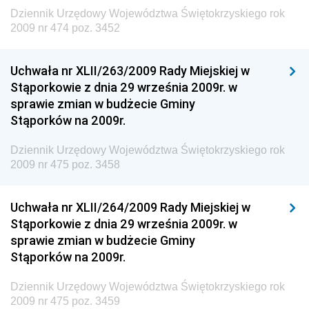
Środowiska
Dziennik Urzędowy Województwa Świętokrzyskiego rok
2009 nr 474 poz. 3452
Dziennik Urzędowy Generalnej Dyrekcji Ochrony
Środowiska
Uchwała nr XLII/263/2009 Rady Miejskiej w
Dziennik Urzędowy Ministerstwa Administracji,
Stąporkowie z dnia 29 września 2009r. w
Gospodarki Terenowej i Ochrony Środowiska
sprawie zmian w budżecie Gminy
Dziennik Urzędowy Ministerstwa Administracji i
Stąporków na 2009r.
Gospodarki Przestrzennej
Dziennik Urzędowy Województwa Świętokrzyskiego rok
Dziennik Urzędowy Unii Europejskiej, L
2009 nr 475 poz. 3458
Dziennik Urzędowy Ministerstwa Komunikacji
Dziennik Urzędowy Ministerstwa Przemysłu
Uchwała nr XLII/264/2009 Rady Miejskiej w
Chemicznego i Lekkiego
Stąporkowie z dnia 29 września 2009r. w
sprawie zmian w budżecie Gminy
Dziennik Urzędowy Ministerstwa Rolnictwa i
Stąporków na 2009r.
Gospodarki Żywnościowej
Dziennik Urzędowy Ministra Rodziny, Pracy i Polityki
Dziennik Urzędowy Województwa Świętokrzyskiego rok
Społecznej
2009 nr 475 poz. 3459