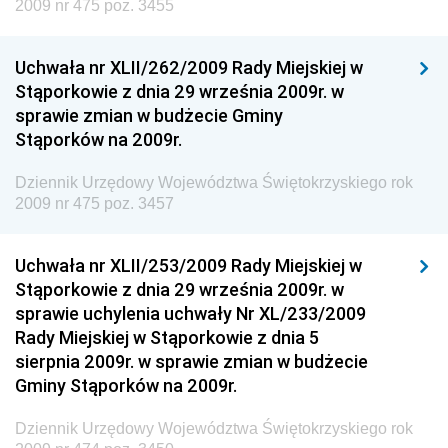
Dziennik Urzędowy Ministra Rozwoju, Pracy i
2009 nr 475 poz. 3455
Technologii
Dziennik Urzędowy Ministra Kultury, Dziedzictwa
Uchwała nr XLII/262/2009 Rady Miejskiej w
Narodowego i Sportu
Stąporkowie z dnia 29 września 2009r. w
sprawie zmian w budżecie Gminy
Dziennik Urzędowy Ministra Rodziny i Polityki
Stąporków na 2009r.
Społecznej
Dziennik Urzędowy Komendy Głównej Straży
Dziennik Urzędowy Województwa Świętokrzyskiego rok
Granicznej
2009 nr 475 poz. 3457
Dziennik Urzędowy Głównego Inspektoratu Transportu
Drogowego
Uchwała nr XLII/253/2009 Rady Miejskiej w
Stąporkowie z dnia 29 września 2009r. w
Dziennik Urzędowy Narodowego Banku Polskiego
sprawie uchylenia uchwały Nr XL/233/2009
Dziennik Urzędowy Komendy Głównej Policji
Rady Miejskiej w Stąporkowie z dnia 5
sierpnia 2009r. w sprawie zmian w budżecie
Dziennik Urzędowy Ministra Pracy i Polityki
Gminy Stąporków na 2009r.
Społecznej
Dziennik Urzędowy Ministra Transportu, Budownictwa
Dziennik Urzędowy Województwa Świętokrzyskiego rok
i Gospodarki Morskiej