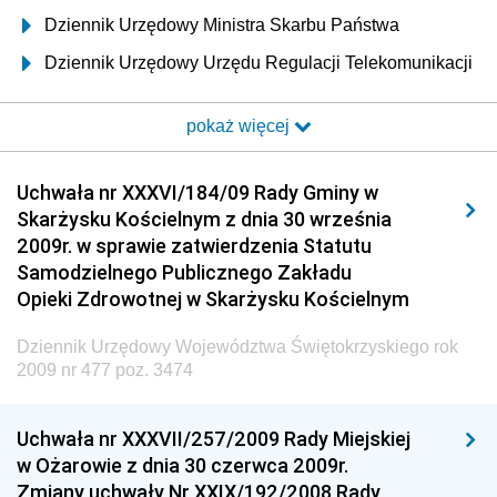
Dziennik Urzędowy Ministra Skarbu Państwa
Dziennik Urzędowy Urzędu Regulacji Telekomunikacji
i Poczty
pokaż więcej
Dziennik Urzędowy Ministra Transportu i Budownictwa
Dziennik Urzędowy Urzędu Komunikacji
Uchwała nr XXXVI/184/09 Rady Gminy w
Elektronicznej
Skarżysku Kościelnym z dnia 30 września
Dziennik Urzędowy Ministra Spraw Wewnętrznych i
2009r. w sprawie zatwierdzenia Statutu
Administracji
Samodzielnego Publicznego Zakładu
Dziennik Urzędowy Ministra Transportu
Opieki Zdrowotnej w Skarżysku Kościelnym
Dziennik Urzędowy Ministra Budownictwa
Dziennik Urzędowy Województwa Świętokrzyskiego rok
Dziennik Urzędowy Ministra Nauki i Szkolnictwa
2009 nr 477 poz. 3474
Wyższego
Dziennik Urzędowy Głównego Urzędu Miar
Uchwała nr XXXVII/257/2009 Rady Miejskiej
w Ożarowie z dnia 30 czerwca 2009r.
Dziennik Urzędowy Ministra Rolnictwa i Rozwoju Wsi
Zmiany uchwały Nr XXIX/192/2008 Rady