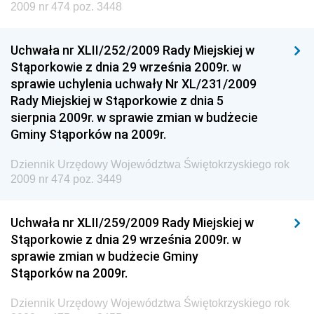
2009 nr 474 poz. 3448
Rozwoju
Dziennik Urzędowy Ministra Klimatu
Uchwała nr XLII/252/2009 Rady Miejskiej w
Dziennik Urzędowy Ministra Sportu
Stąporkowie z dnia 29 września 2009r. w
Dziennik Urzędowy Ministra Funduszy i Polityki
sprawie uchylenia uchwały Nr XL/231/2009
Regionalnej
Rady Miejskiej w Stąporkowie z dnia 5
sierpnia 2009r. w sprawie zmian w budżecie
Dziennik Urzędowy Ministra Aktywów Państwowych
Gminy Stąporków na 2009r.
Dziennik Urzędowy Ministra Zdrowia
Dziennik Urzędowy Województwa Świętokrzyskiego rok
Dziennik Urzędowy Ministra Środowiska i Głównego
2009 nr 474 poz. 3449
Inspektora Ochrony Środowiska
Dziennik Urzędowy Ministra Klimatu i Środowiska
Uchwała nr XLII/259/2009 Rady Miejskiej w
Dziennik Urzędowy Ministerstwa Kultury, Dziedzictwa
Stąporkowie z dnia 29 września 2009r. w
Narodowego i Sportu
sprawie zmian w budżecie Gminy
Stąporków na 2009r.
Dziennik Urzędowy Ministra Finansów, Funduszy i
Polityki Regionalnej
Dziennik Urzędowy Województwa Świętokrzyskiego rok