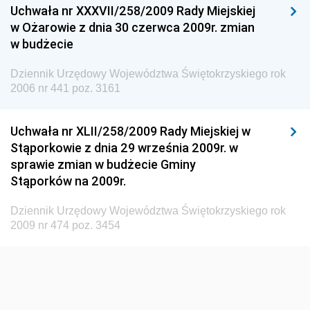
Uchwała nr XXXVII/258/2009 Rady Miejskiej
Dziennik Urzędowy Ministra Pracy i Polityki
w Ożarowie z dnia 30 czerwca 2009r. zmian
Społecznej
w budżecie
Dziennik Urzędowy Ministra Spraw Zagranicznych
Dziennik Urzędowy Województwa Świętokrzyskiego rok
Dziennik Urzędowy Urzędu Lotnictwa Cywilnego
2006 nr 441 poz. 3161
Dziennik Urzędowy Komisji Nadzoru Finansowego
Uchwała nr XLII/258/2009 Rady Miejskiej w
Dziennik Urzędowy Ministerstwa Hutnictwa i
Stąporkowie z dnia 29 września 2009r. w
Przemysłu Maszynowego
sprawie zmian w budżecie Gminy
Dziennik Urzędowy Ministerstwa Zdrowia i Opieki
Stąporków na 2009r.
Społecznej
Dziennik Urzędowy Województwa Świętokrzyskiego rok
Dziennik Urzędowy Ministerstwa Rolnictwa, Leśnictwa
2009 nr 474 poz. 3454
i Gospodarki Żywnościowej
Dziennik Urzędowy Ministra Spraw Wewnętrznych
Dziennik Urzędowy Ministra Transportu, Budownictwa
i Gospodarki Morskiej