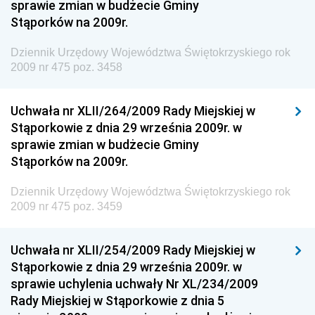
sprawie zmian w budżecie Gminy
Dziennik Urzędowy Ministerstwa Administracji i
Stąporków na 2009r.
Gospodarki Przestrzennej
Dziennik Urzędowy Województwa Świętokrzyskiego rok
Dziennik Urzędowy Unii Europejskiej, L
2009 nr 475 poz. 3458
Dziennik Urzędowy Ministerstwa Komunikacji
Dziennik Urzędowy Ministerstwa Przemysłu
Uchwała nr XLII/264/2009 Rady Miejskiej w
Chemicznego i Lekkiego
Stąporkowie z dnia 29 września 2009r. w
sprawie zmian w budżecie Gminy
Dziennik Urzędowy Ministerstwa Rolnictwa i
Stąporków na 2009r.
Gospodarki Żywnościowej
Dziennik Urzędowy Ministra Rodziny, Pracy i Polityki
Dziennik Urzędowy Województwa Świętokrzyskiego rok
Społecznej
2009 nr 475 poz. 3459
Dziennik Urzędowy Ministra Cyfryzacji
Uchwała nr XLII/254/2009 Rady Miejskiej w
Dziennik Urzędowy Ministra Rozwoju
Stąporkowie z dnia 29 września 2009r. w
Dziennik Urzędowy Ministra Infrastruktury i
sprawie uchylenia uchwały Nr XL/234/2009
Budownictwa
Rady Miejskiej w Stąporkowie z dnia 5