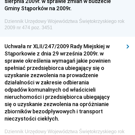
sierpnia 2009r. w sprawie zmian w budżecie
Dziennik Urzędowy Ministra Gospodarki Morskiej i
Gminy Stąporków na 2009r.
Żeglugi Śródlądowej
Dziennik Urzędowy Ministra Energii
Dziennik Urzędowy Województwa Świętokrzyskiego rok
2009 nr 474 poz. 3451
Dziennik Urzędowy Ministra Finansów
Dziennik Urzędowy Ministra Sprawiedliwości
Uchwała nr XLII/247/2009 Rady Miejskiej w
Dziennik Urzędowy Ministra Rozwoju i Finansów
Stąporkowie z dnia 29 września 2009r. w
Dziennik Urzędowy Wyższego Urzędu Górniczego
sprawie określenia wymagań jakie powinien
spełniać przedsiębiorca ubiegający się o
Dziennik Urzędowy Prezesa Urzędu Transportu
uzyskanie zezwolenia na prowadzenie
Kolejowego
działalności w zakresie odbierania
Dziennik Urzędowy Ministra Przedsiębiorczości i
odpadów komunalnych od właścicieli
Technologii
nieruchomości i przedsiębiorca ubiegający
się o uzyskanie zezwolenia na opróżnianie
Dziennik Urzędowy Ministra Inwestycji i Rozwoju
zbiorników bezodpływowych i transport
Dziennik Urzędowy Naczelnego Dyrektora Archiwów
nieczystości ciekłych.
Państwowych
Dziennik Urzędowy Województwa Świętokrzyskiego rok
Dziennik Urzędowy Ministra Finansów, Inwestycji i