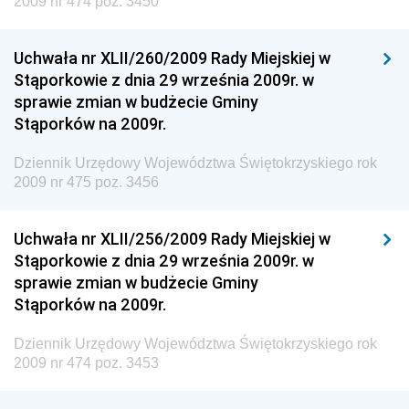
2009 nr 474 poz. 3450
Dziennik Urzędowy Ministra Rozwoju i Technologii
Uchwała nr XLII/260/2009 Rady Miejskiej w
Dziennik Urzędowy Ministra Spraw Zagranicznych
Stąporkowie z dnia 29 września 2009r. w
Dziennik Urzędowy Centralnego Biura
sprawie zmian w budżecie Gminy
Antykorupcyjnego
Stąporków na 2009r.
Dziennik Urzędowy Agencji Bezpieczeństwa
Wewnętrznego
Dziennik Urzędowy Województwa Świętokrzyskiego rok
2009 nr 475 poz. 3456
Dziennik Urzędowy Urzędu Patentowego
Rzeczypospolitej Polskiej
Uchwała nr XLII/256/2009 Rady Miejskiej w
Dziennik Urzędowy Generalnej Dyrekcji Dróg
Stąporkowie z dnia 29 września 2009r. w
Krajowych i Autostrad
sprawie zmian w budżecie Gminy
Dziennik Urzędowy Ministra Środowiska
Stąporków na 2009r.
Dziennik Urzędowy Ministra Administracji i Cyfryzacji
Dziennik Urzędowy Województwa Świętokrzyskiego rok
Dziennik Urzędowy Ministra Edukacji
2009 nr 474 poz. 3453
Dziennik Urzędowy Ministra Nauki