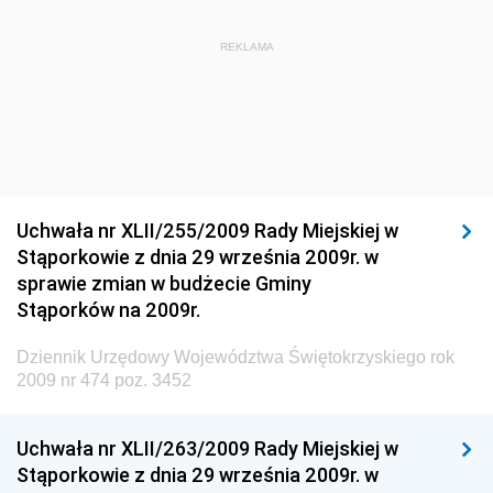
Dziennik Urzędowy Ministra Administracji i Cyfryzacji
Dziennik Urzędowy Głównego Inspektora Ochrony
REKLAMA
Środowiska
Dziennik Urzędowy Ministra Środowiska
Dziennik Urzędowy Ministra Sportu i Turystyki
Dziennik Urzędowy Ministra Rozwoju Regionalnego
Dziennik Urzędowy Ministra Budownictwa i Przemysłu
Uchwała nr XLII/255/2009 Rady Miejskiej w
Materiałów Budowlanych
Stąporkowie z dnia 29 września 2009r. w
sprawie zmian w budżecie Gminy
Dziennik Urzędowy Ministra Infrastruktury i Rozwoju
Stąporków na 2009r.
Dziennik Urzędowy Głównego Inspektoratu Ochrony
Środowiska
Dziennik Urzędowy Województwa Świętokrzyskiego rok
2009 nr 474 poz. 3452
Dziennik Urzędowy Generalnej Dyrekcji Ochrony
Środowiska
Uchwała nr XLII/263/2009 Rady Miejskiej w
Dziennik Urzędowy Ministerstwa Administracji,
Stąporkowie z dnia 29 września 2009r. w
Gospodarki Terenowej i Ochrony Środowiska