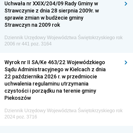
Uchwała nr XXIX/204/09 Rady Gminy w
Dziennik Urzędowy Ministra Przemysłu
Strawczynie z dnia 28 sierpnia 2009r. w
Dziennik Urzędowy Ministra Finansów i Gospodarki
sprawie zmian w budżecie gminy
Strawczyn na 2009 rok
Dziennik Urzędowy Ministra do Spraw Unii
Europejskiej
Dziennik Urzędowy Województwa Świętokrzyskiego rok
Dziennik Urzędowy Agencji Wywiadu
2006 nr 441 poz. 3164
Wyrok nr II SA/Ke 463/22 Wojewódzkiego
Sądu Administracyjnego w Kielcach z dnia
22 października 2026 r. w przedmiocie
uchwalenia regulaminu utrzymania
czystości i porządku na terenie gminy
Piekoszów
Dziennik Urzędowy Województwa Świętokrzyskiego rok
2024 poz. 3716