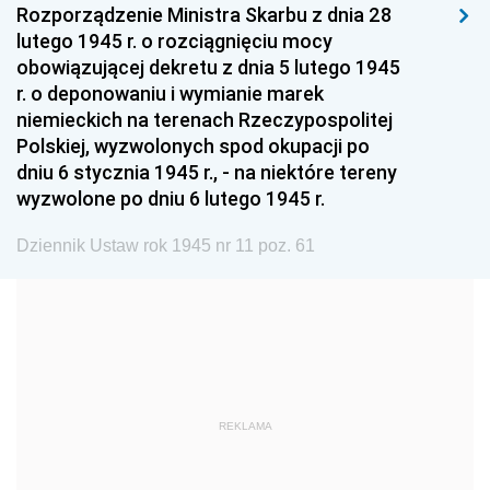
1999
1998
1997
Rozporządzenie Ministra Skarbu z dnia 28
lutego 1945 r. o rozciągnięciu mocy
1996
1995
1994
obowiązującej dekretu z dnia 5 lutego 1945
1993
1992
1991
r. o deponowaniu i wymianie marek
niemieckich na terenach Rzeczypospolitej
1990
1989
1988
Polskiej, wyzwolonych spod okupacji po
1987
1986
1985
dniu 6 stycznia 1945 r., - na niektóre tereny
wyzwolone po dniu 6 lutego 1945 r.
1984
1983
1982
1981
1980
1979
Dziennik Ustaw rok 1945 nr 11 poz. 61
1978
1977
1976
1975
1974
1973
1972
1971
1970
1969
1968
1967
REKLAMA
1966
1965
1964
1963
1962
1961