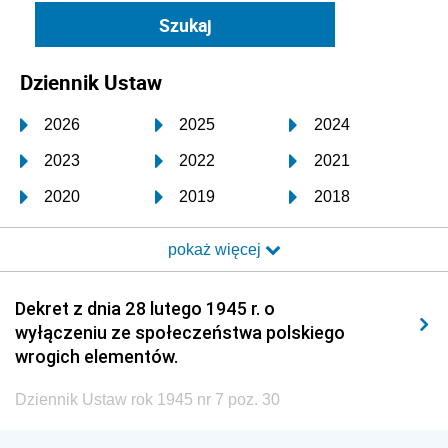
Dziennik Ustaw
2026
2025
2024
2023
2022
2021
2020
2019
2018
2017
2016
2015
pokaż więcej
2014
2013
2012
2011
2010
2009
Dekret z dnia 28 lutego 1945 r. o
wyłączeniu ze społeczeństwa polskiego
2008
2007
2006
wrogich elementów.
2005
2004
2003
Dziennik Ustaw rok 1945 nr 7 poz. 30
2002
2001
2000