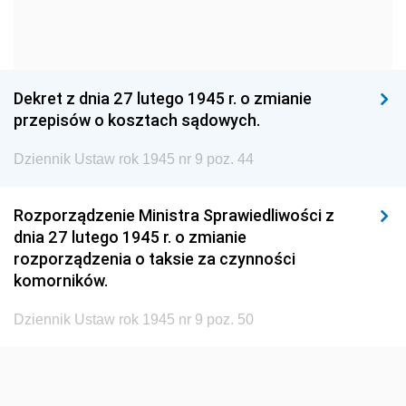
1960
1959
1958
1957
1956
1955
1954
1953
1952
Dekret z dnia 27 lutego 1945 r. o zmianie
1951
1950
1949
przepisów o kosztach sądowych.
1948
1947
1946
Dziennik Ustaw rok 1945 nr 9 poz. 44
1945
1944
1939
Rozporządzenie Ministra Sprawiedliwości z
1938
1937
1936
dnia 27 lutego 1945 r. o zmianie
1935
1934
1933
rozporządzenia o taksie za czynności
komorników.
1932
1931
1930
1929
1928
1927
Dziennik Ustaw rok 1945 nr 9 poz. 50
1926
1925
1924
1923
1922
1921