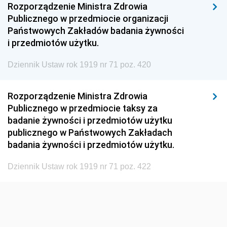
Rozporządzenie Ministra Zdrowia
1960
1959
1958
Publicznego w przedmiocie organizacji
1957
1956
1955
Państwowych Zakładów badania żywności
i przedmiotów użytku.
1954
1953
1952
Dziennik Ustaw rok 1919 nr 71 poz. 420
1951
1950
1949
1948
1947
1946
Rozporządzenie Ministra Zdrowia
1945
1944
1939
Publicznego w przedmiocie taksy za
badanie żywności i przedmiotów użytku
1938
1937
1936
publicznego w Państwowych Zakładach
1935
1934
1933
badania żywności i przedmiotów użytku.
1932
1931
1930
Dziennik Ustaw rok 1919 nr 71 poz. 422
1929
1928
1927
1926
1925
1924
1923
1922
1921