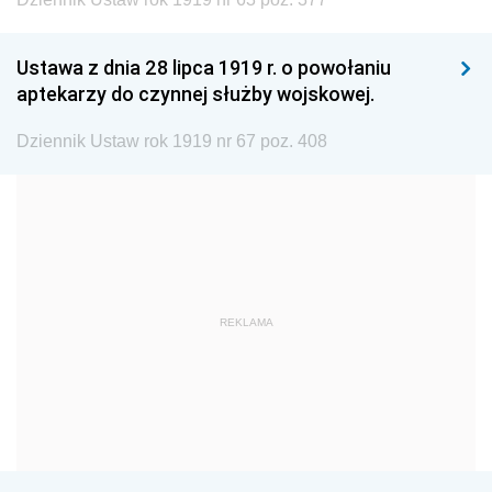
1999
1998
1997
1996
1995
1994
Ustawa z dnia 28 lipca 1919 r. o powołaniu
1993
1992
1991
aptekarzy do czynnej służby wojskowej.
1990
1989
1988
Dziennik Ustaw rok 1919 nr 67 poz. 408
1987
1986
1985
1984
1983
1982
1981
1980
1979
1978
1977
1976
1975
1974
1973
REKLAMA
1972
1971
1970
1969
1968
1967
1966
1965
1964
1963
1962
1961