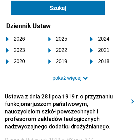
Dziennik Ustaw
2026
2025
2024
2023
2022
2021
2020
2019
2018
2017
2016
2015
pokaż więcej
2014
2013
2012
2011
2010
2009
Ustawa z dnia 28 lipca 1919 r. o przyznaniu
funkcjonarjuszom państwowym,
2008
2007
2006
nauczycielom szkół powszechnych i
2005
2004
2003
profesorom zakładów teologicznych
nadzwyczajnego dodatku drożyźnianego.
2002
2001
2000
Dziennik Ustaw rok 1919 nr 63 poz. 377