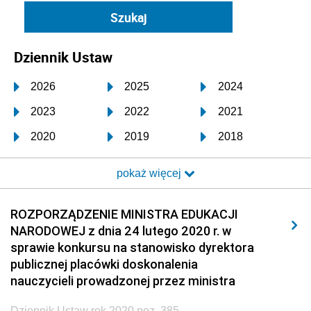
Dziennik Ustaw
2026
2025
2024
2023
2022
2021
2020
2019
2018
2017
2016
2015
pokaż więcej
2014
2013
2012
2011
2010
2009
ROZPORZĄDZENIE MINISTRA EDUKACJI
NARODOWEJ z dnia 24 lutego 2020 r. w
2008
2007
2006
sprawie konkursu na stanowisko dyrektora
2005
2004
2003
publicznej placówki doskonalenia
nauczycieli prowadzonej przez ministra
2002
2001
2000
Dziennik Ustaw rok 2020 poz. 385