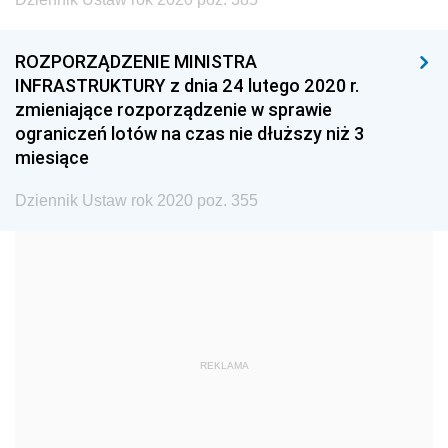
1999
1998
1997
1996
1995
1994
ROZPORZĄDZENIE MINISTRA
1993
1992
1991
INFRASTRUKTURY z dnia 24 lutego 2020 r.
zmieniające rozporządzenie w sprawie
1990
1989
1988
ograniczeń lotów na czas nie dłuższy niż 3
1987
1986
1985
miesiące
1984
1983
1982
Dziennik Ustaw rok 2020 poz. 355
1981
1980
1979
1978
1977
1976
1975
1974
1973
1972
1971
1970
1969
1968
1967
REKLAMA
1966
1965
1964
1963
1962
1961