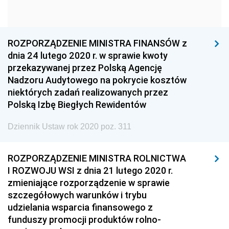
1960
1959
1958
1957
1956
1955
ROZPORZĄDZENIE MINISTRA FINANSÓW z
1954
1953
1952
dnia 24 lutego 2020 r. w sprawie kwoty
1951
1950
1949
przekazywanej przez Polską Agencję
Nadzoru Audytowego na pokrycie kosztów
1948
1947
1946
niektórych zadań realizowanych przez
1945
1944
1939
Polską Izbę Biegłych Rewidentów
1938
1937
1936
Dziennik Ustaw rok 2020 poz. 311
1935
1934
1933
ROZPORZĄDZENIE MINISTRA ROLNICTWA
1932
1931
1930
I ROZWOJU WSI z dnia 21 lutego 2020 r.
1929
1928
1927
zmieniające rozporządzenie w sprawie
szczegółowych warunków i trybu
1926
1925
1924
udzielania wsparcia finansowego z
1923
1922
1921
funduszy promocji produktów rolno-