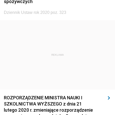
spożywczych
1920
1919
1918
Dziennik Ustaw rok 2020 poz. 323
REKLAMA
ROZPORZĄDZENIE MINISTRA NAUKI I
SZKOLNICTWA WYŻSZEGO z dnia 21
lutego 2020 r. zmieniające rozporządzenie