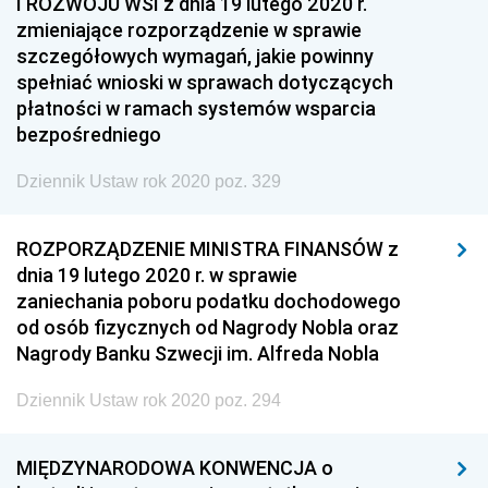
I ROZWOJU WSI z dnia 19 lutego 2020 r.
zmieniające rozporządzenie w sprawie
szczegółowych wymagań, jakie powinny
spełniać wnioski w sprawach dotyczących
płatności w ramach systemów wsparcia
bezpośredniego
Dziennik Ustaw rok 2020 poz. 329
ROZPORZĄDZENIE MINISTRA FINANSÓW z
dnia 19 lutego 2020 r. w sprawie
zaniechania poboru podatku dochodowego
od osób fizycznych od Nagrody Nobla oraz
Nagrody Banku Szwecji im. Alfreda Nobla
Dziennik Ustaw rok 2020 poz. 294
MIĘDZYNARODOWA KONWENCJA o