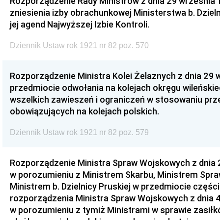
Rozporządzenie Rady Ministrów z dnia 29 września 1
zniesienia izby obrachunkowej Ministerstwa b. Dzieln
jej agend Najwyższej Izbie Kontroli.
Dziennik Ustaw rok 1921 nr 82 poz. 570
Rozporządzenie Ministra Kolei Żelaznych z dnia 29 w
przedmiocie odwołania na kolejach okręgu wileńskieg
wszelkich zawieszeń i ograniczeń w stosowaniu pr
obowiązujących na kolejach polskich.
Dziennik Ustaw rok 1921 nr 82 poz. 579
Rozporządzenie Ministra Spraw Wojskowych z dnia 2
w porozumieniu z Ministrem Skarbu, Ministrem Spr
Ministrem b. Dzielnicy Pruskiej w przedmiocie częśc
rozporządzenia Ministra Spraw Wojskowych z dnia 4
w porozumieniu z tymiż Ministrami w sprawie zasiłk