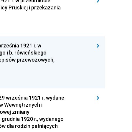
921 r. w przedmiocie
icy Pruskiej i przekazania
rześnia 1921 r. w
o i b. rówieńskiego
zepisów przewozowych,
9 września 1921 r. wydane
aw Wewnętrznych i
iowej zmiany
 grudnia 1920 r., wydanego
ów dla rodzin pełniących