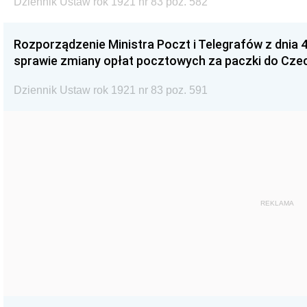
Dziennik Ustaw rok 1921 nr 83 poz. 582
Rozporządzenie Ministra Poczt i Telegrafów z dnia 4
sprawie zmiany opłat pocztowych za paczki do Czech
Dziennik Ustaw rok 1921 nr 83 poz. 591
REKLAMA