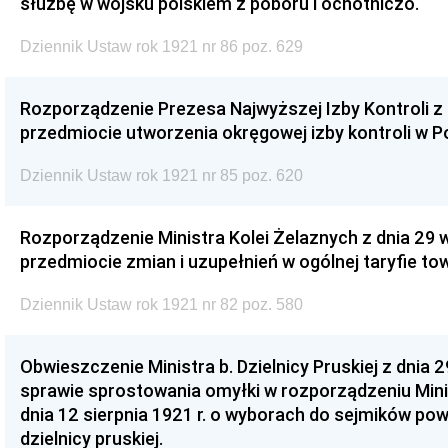
służbę w wojsku polskiem z poboru i ochotniczo.
Dziennik Ustaw rok 1921 nr 86 poz. 629
Rozporządzenie Prezesa Najwyższej Izby Kontroli z 
przedmiocie utworzenia okręgowej izby kontroli w P
Dziennik Ustaw rok 1921 nr 85 poz. 620
Rozporządzenie Ministra Kolei Żelaznych z dnia 29 w
przedmiocie zmian i uzupełnień w ogólnej taryfie to
Dziennik Ustaw rok 1921 nr 82 poz. 580
Obwieszczenie Ministra b. Dzielnicy Pruskiej z dnia 2
sprawie sprostowania omyłki w rozporządzeniu Minist
dnia 12 sierpnia 1921 r. o wyborach do sejmików po
dzielnicy pruskiej.