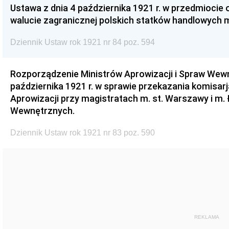
Ustawa z dnia 4 października 1921 r. w przedmiocie
walucie zagranicznej polskich statków handlowych 
Dziennik Ustaw rok 1921 nr 84 poz. 594
Rozporządzenie Ministrów Aprowizacji i Spraw Wewn
października 1921 r. w sprawie przekazania komisar
Aprowizacji przy magistratach m. st. Warszawy i m.
Wewnętrznych.
Dziennik Ustaw rok 1921 nr 83 poz. 590
REKLAMA