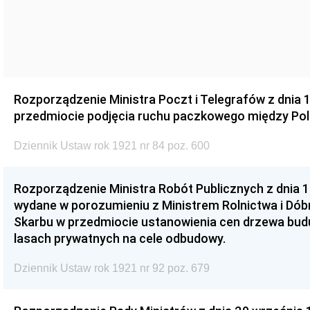
Rozporządzenie Ministra Poczt i Telegrafów z dnia 1
przedmiocie podjęcia ruchu paczkowego między Pols
Dziennik Ustaw rok 1921 nr 84 poz. 600
Rozporządzenie Ministra Robót Publicznych z dnia 1 
wydane w porozumieniu z Ministrem Rolnictwa i Dób
Skarbu w przedmiocie ustanowienia cen drzewa bud
lasach prywatnych na cele odbudowy.
Dziennik Ustaw rok 1921 nr 92 poz. 679