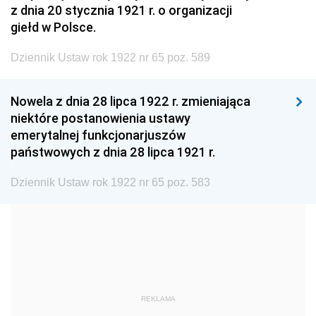
z dnia 20 stycznia 1921 r. o organizacji
1999
1998
1997
giełd w Polsce.
1996
1995
1994
Dziennik Ustaw rok 1922 nr 65 poz. 589
1993
1992
1991
Nowela z dnia 28 lipca 1922 r. zmieniająca
1990
1989
1988
niektóre postanowienia ustawy
1987
1986
1985
emerytalnej funkcjonarjuszów
państwowych z dnia 28 lipca 1921 r.
1984
1983
1982
1981
1980
1979
Dziennik Ustaw rok 1922 nr 65 poz. 583
1978
1977
1976
1975
1974
1973
1972
1971
1970
1969
1968
1967
REKLAMA
1966
1965
1964