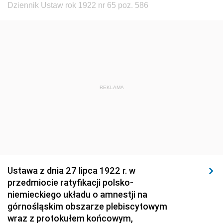
1923
1922
1921
Dziennik Ustaw rok 1922 nr 65 poz. 586
1920
1919
1918
REKLAMA
Ustawa z dnia 27 lipca 1922 r. w
przedmiocie ratyfikacji polsko-
niemieckiego układu o amnestji na
górnośląskim obszarze plebiscytowym
wraz z protokułem końcowym,