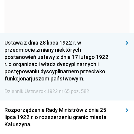
1963
1962
1961
1960
1959
1958
1957
1956
1955
1954
1953
1952
Ustawa z dnia 28 lipca 1922 r. w
1951
1950
1949
przedmiocie zmiany niektórych
postanowień ustawy z dnia 17 lutego 1922
1948
1947
1946
r. o organizacji władz dyscyplinarnych i
1945
1944
1939
postępowaniu dyscyplinarnem przeciwko
funkcjonarjuszom państwowym.
1938
1937
1936
Dziennik Ustaw rok 1922 nr 65 poz. 582
1935
1934
1933
1932
1931
1930
Rozporządzenie Rady Ministrów z dnia 25
1929
1928
1927
lipca 1922 r. o rozszerzeniu granic miasta
Kałuszyna.
1926
1925
1924