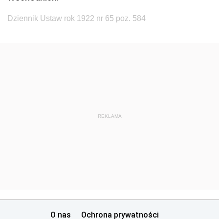
Dziennik Ustaw rok 1922 nr 65 poz. 584
REKLAMA
O nas
Ochrona prywatności