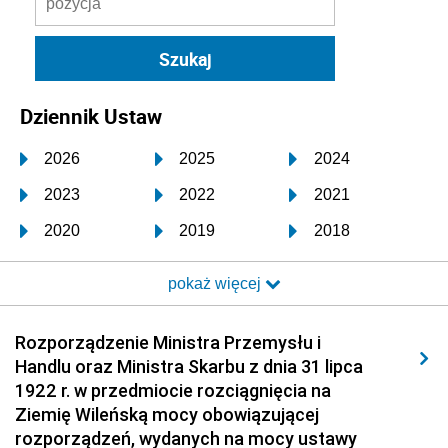
Dziennik Ustaw
2026
2025
2024
2023
2022
2021
2020
2019
2018
2017
2016
2015
pokaż więcej
2014
2013
2012
2011
2010
2009
Rozporządzenie Ministra Przemysłu i
Handlu oraz Ministra Skarbu z dnia 31 lipca
2008
2007
2006
1922 r. w przedmiocie rozciągnięcia na
2005
2004
2003
Ziemię Wileńską mocy obowiązującej
rozporządzeń, wydanych na mocy ustawy
2002
2001
2000