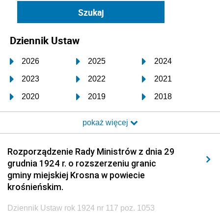
Dziennik Ustaw
2026
2025
2024
2023
2022
2021
2020
2019
2018
2017
2016
2015
pokaż więcej
2014
2013
2012
2011
2010
2009
Rozporządzenie Rady Ministrów z dnia 29
grudnia 1924 r. o rozszerzeniu granic
2008
2007
2006
gminy miejskiej Krosna w powiecie
2005
2004
2003
krośnieńskim.
2002
2001
2000
Dziennik Ustaw rok 1924 nr 117 poz. 1053