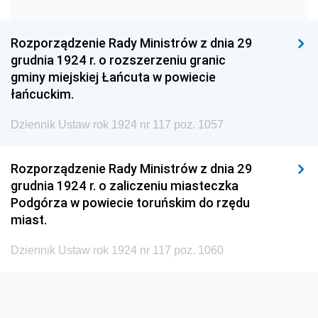
1960
1959
1958
1957
1956
1955
Rozporządzenie Rady Ministrów z dnia 29
grudnia 1924 r. o rozszerzeniu granic
1954
1953
1952
gminy miejskiej Łańcuta w powiecie
1951
1950
1949
łańcuckim.
1948
1947
1946
Dziennik Ustaw rok 1924 nr 117 poz. 1057
1945
1944
1939
Rozporządzenie Rady Ministrów z dnia 29
1938
1937
1936
grudnia 1924 r. o zaliczeniu miasteczka
1935
1934
1933
Podgórza w powiecie toruńskim do rzędu
miast.
1932
1931
1930
1929
1928
1927
Dziennik Ustaw rok 1924 nr 117 poz. 1060
1926
1925
1924
1923
1922
1921