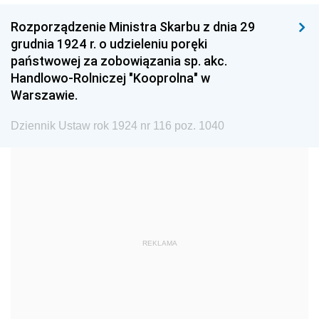
1999
1998
1997
Rozporządzenie Ministra Skarbu z dnia 29
1996
1995
1994
grudnia 1924 r. o udzieleniu poręki
1993
1992
1991
państwowej za zobowiązania sp. akc.
Handlowo-Rolniczej "Kooprolna" w
1990
1989
1988
Warszawie.
1987
1986
1985
Dziennik Ustaw rok 1924 nr 116 poz. 1040
1984
1983
1982
1981
1980
1979
1978
1977
1976
1975
1974
1973
1972
1971
1970
REKLAMA
1969
1968
1967
1966
1965
1964
1963
1962
1961