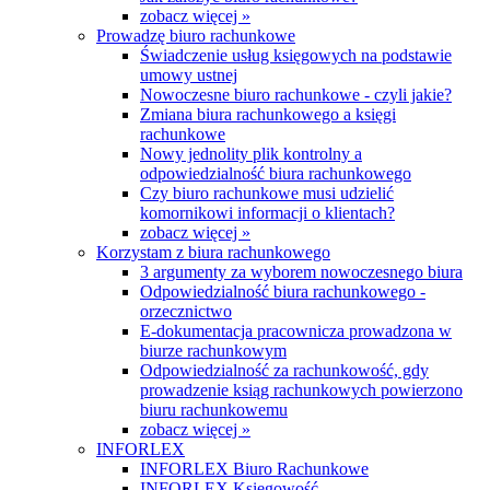
zobacz więcej »
Prowadzę biuro rachunkowe
Świadczenie usług księgowych na podstawie
umowy ustnej
Nowoczesne biuro rachunkowe - czyli jakie?
Zmiana biura rachunkowego a księgi
rachunkowe
Nowy jednolity plik kontrolny a
odpowiedzialność biura rachunkowego
Czy biuro rachunkowe musi udzielić
komornikowi informacji o klientach?
zobacz więcej »
Korzystam z biura rachunkowego
3 argumenty za wyborem nowoczesnego biura
Odpowiedzialność biura rachunkowego -
orzecznictwo
E-dokumentacja pracownicza prowadzona w
biurze rachunkowym
Odpowiedzialność za rachunkowość, gdy
prowadzenie ksiąg rachunkowych powierzono
biuru rachunkowemu
zobacz więcej »
INFORLEX
INFORLEX Biuro Rachunkowe
INFORLEX Księgowość