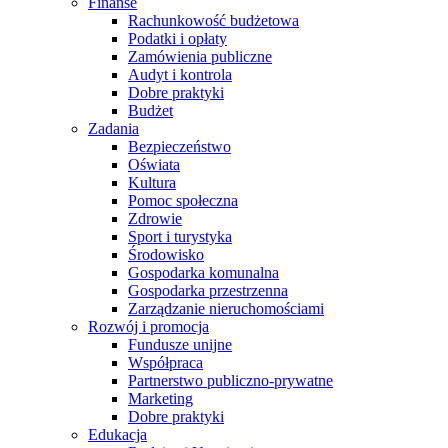
Finanse
Rachunkowość budżetowa
Podatki i opłaty
Zamówienia publiczne
Audyt i kontrola
Dobre praktyki
Budżet
Zadania
Bezpieczeństwo
Oświata
Kultura
Pomoc społeczna
Zdrowie
Sport i turystyka
Środowisko
Gospodarka komunalna
Gospodarka przestrzenna
Zarządzanie nieruchomościami
Rozwój i promocja
Fundusze unijne
Współpraca
Partnerstwo publiczno-prywatne
Marketing
Dobre praktyki
Edukacja