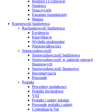
Rodzice i Uczniowie
Studenci
Nauczyciele
Egzamin ósmoklasisty
Matura
Księgowość budżetowa
Rachunkowość budżetowa
Ewidencja
Klasyfikacja
Wydatki strukturalne
Nieprawidłowości
Sprawozdawczość
Sprawozdawczość budżetowa
Sprawozdawczość w zakresie operacji
finansowych
Sprawozdawczość finansowa
Inwentaryzacja
Pozostałe
Podatki
Procedury podatkowe
Podatki dochodowe
VAT
Podatki i opłaty lokalne
Pozostałe podatki i opłaty
Centralizacja Vat