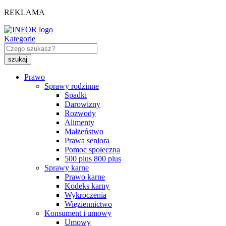
REKLAMA
Kategorie
Prawo
Sprawy rodzinne
Spadki
Darowizny
Rozwody
Alimenty
Małżeństwo
Prawa seniora
Pomoc społeczna
500 plus 800 plus
Sprawy karne
Prawo karne
Kodeks karny
Wykroczenia
Więziennictwo
Konsument i umowy
Umowy