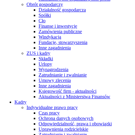
Obrót gospodarczy
Działalność gospodarcza
Spółki
Cło
Finanse i inwestycje
Zamówienia publiczne
Windykacja
Fundacje, stowarzyszenia
Inne zagadnienia
ZUS i kadry
Składki
Urlopy
Wynagrodzenia
Zatrudnianie i zwalnianie
Umowy zlecenia
Inne zagadnienia
Księgowość firm - aktualności
Aktualności z Ministerstwa Finansów
Kadry
Indywidualne prawo pracy
Czas pracy
Ochrona danych osobowych
Odpowiedzialność, prawa i obowiązki
Uprawnienia rodzicielskie
Zatrudnianie i zwalnianie