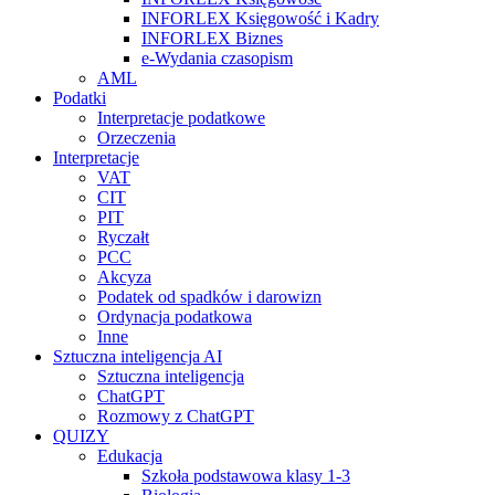
INFORLEX Księgowość i Kadry
INFORLEX Biznes
e-Wydania czasopism
AML
Podatki
Interpretacje podatkowe
Orzeczenia
Interpretacje
VAT
CIT
PIT
Ryczałt
PCC
Akcyza
Podatek od spadków i darowizn
Ordynacja podatkowa
Inne
Sztuczna inteligencja AI
Sztuczna inteligencja
ChatGPT
Rozmowy z ChatGPT
QUIZY
Edukacja
Szkoła podstawowa klasy 1-3