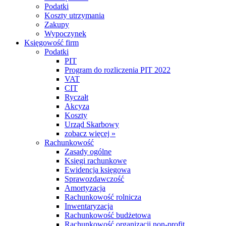
Podatki
Koszty utrzymania
Zakupy
Wypoczynek
Księgowość firm
Podatki
PIT
Program do rozliczenia PIT 2022
VAT
CIT
Ryczałt
Akcyza
Koszty
Urząd Skarbowy
zobacz więcej »
Rachunkowość
Zasady ogólne
Księgi rachunkowe
Ewidencja księgowa
Sprawozdawczość
Amortyzacja
Rachunkowość rolnicza
Inwentaryzacja
Rachunkowość budżetowa
Rachunkowość organizacji non-profit