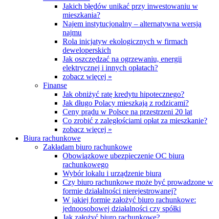
Jakich błędów unikać przy inwestowaniu w
mieszkania?
Najem instytucjonalny – alternatywna wersja
najmu
Rola inicjatyw ekologicznych w firmach
deweloperskich
Jak oszczędzać na ogrzewaniu, energii
elektrycznej i innych opłatach?
zobacz więcej »
Finanse
Jak obniżyć ratę kredytu hipotecznego?
Jak długo Polacy mieszkają z rodzicami?
Ceny prądu w Polsce na przestrzeni 20 lat
Co zrobić z zaległościami opłat za mieszkanie?
zobacz więcej »
Biura rachunkowe
Zakładam biuro rachunkowe
Obowiązkowe ubezpieczenie OC biura
rachunkowego
Wybór lokalu i urządzenie biura
Czy biuro rachunkowe może być prowadzone w
formie działalności nierejestrowanej?
W jakiej formie założyć biuro rachunkowe:
jednoosobowej działalności czy spółki
Jak założyć biuro rachunkowe?