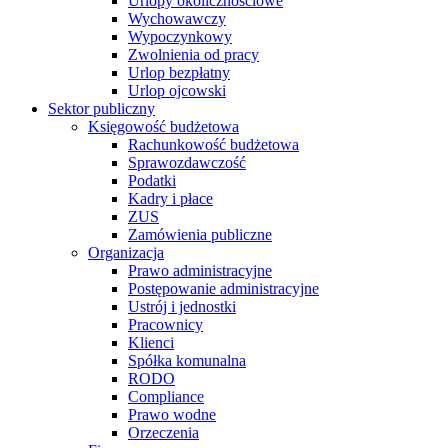
Urlopy okolicznościowe
Wychowawczy
Wypoczynkowy
Zwolnienia od pracy
Urlop bezpłatny
Urlop ojcowski
Sektor publiczny
Księgowość budżetowa
Rachunkowość budżetowa
Sprawozdawczość
Podatki
Kadry i płace
ZUS
Zamówienia publiczne
Organizacja
Prawo administracyjne
Postępowanie administracyjne
Ustrój i jednostki
Pracownicy
Klienci
Spółka komunalna
RODO
Compliance
Prawo wodne
Orzeczenia