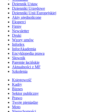
Dziennik Ustaw
Dzienniki Urzędowe
Dzienniki Unii Europejskiej
Akty ujednolicone
Eksperci
Firmy
Newsletter
Druki
Wzory umów
Inforlex
InforAkademia
Encyklopedia prawa
Słownik
Paremie łacińskie
Aktualności z MF
Szkolenia
Księgowość
Kadry
Biznes
Sektor publiczny
Prawo
Twoje pieniądze
Moto
Nieruchomości