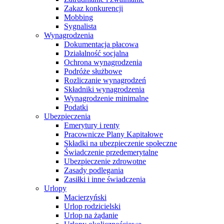
Zakaz konkurencji
Mobbing
Sygnalista
Wynagrodzenia
Dokumentacja płacowa
Działalność socjalna
Ochrona wynagrodzenia
Podróże służbowe
Rozliczanie wynagrodzeń
Składniki wynagrodzenia
Wynagrodzenie minimalne
Podatki
Ubezpieczenia
Emerytury i renty
Pracownicze Plany Kapitałowe
Składki na ubezpieczenie społeczne
Świadczenie przedemerytalne
Ubezpieczenie zdrowotne
Zasady podlegania
Zasiłki i inne świadczenia
Urlopy
Macierzyński
Urlop rodzicielski
Urlop na żądanie