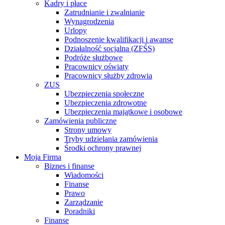
Kadry i płace
Zatrudnianie i zwalnianie
Wynagrodzenia
Urlopy
Podnoszenie kwalifikacji i awanse
Działalność socjalna (ZFŚS)
Podróże służbowe
Pracownicy oświaty
Pracownicy służby zdrowia
ZUS
Ubezpieczenia społeczne
Ubezpieczenia zdrowotne
Ubezpieczenia majątkowe i osobowe
Zamówienia publiczne
Strony umowy
Tryby udzielania zamówienia
Środki ochrony prawnej
Moja Firma
Biznes i finanse
Wiadomości
Finanse
Prawo
Zarządzanie
Poradniki
Finanse