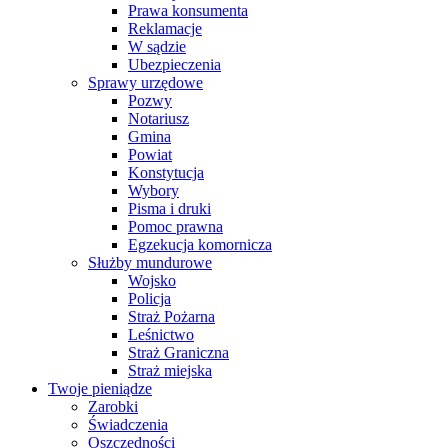
Prawa konsumenta
Reklamacje
W sądzie
Ubezpieczenia
Sprawy urzędowe
Pozwy
Notariusz
Gmina
Powiat
Konstytucja
Wybory
Pisma i druki
Pomoc prawna
Egzekucja komornicza
Służby mundurowe
Wojsko
Policja
Straż Pożarna
Leśnictwo
Straż Graniczna
Straż miejska
Twoje pieniądze
Zarobki
Świadczenia
Oszczędności