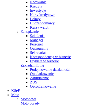
Notowania
Kredyty
Inwestycje
Karty kredytowe
Lokaty
Budżet domowy
Kursy walut
Zarządzanie
Szkolenia
Manager
Personel
Outsourcing
Sekretariat
Korespondencja w biznesie
Etykieta w biznesie
Zakładam firmę
Podejmowanie działalności
Opodatkowanie
Zatrudnianie
ZUS
Oprogramowanie
KSeF
Moto
Motonews
Moto porady