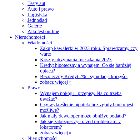
Testy aut
Auto i prawo
Logistyka
Jednoślad
Galerie
Alkotest on-line
Nieruchomości
Wiadomości
Zakup kawalerki w 2023 roku. Sprawdzamy, czy
warto
Koszty utrzymania mieszkania 2023
Kredyt hipoteczny a wynajem. Co się bardziej
opłaca?
Bezpieczny Kredyt 2% - symulacja korzyści
zobacz więcej »
Prawo
Wynajem pokoju - przepisy. Na co trzeba
uważać?
Czy wykreślenie hipoteki bez zgody banku jest
możliwe?
Jak mały deweloper może obniżyć podatki?
Jak się zabezpieczyć przed problemami z
lokatorem?
zobacz więcej »
Nieruchomości