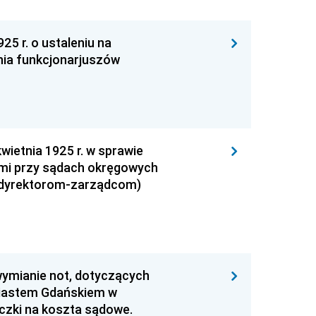
25 r. o ustaleniu na
nia funkcjonarjuszów
wietnia 1925 r. w sprawie
iami przy sądach okręgowych
m (dyrektorom-zarządcom)
wymianie not, dotyczących
iastem Gdańskiem w
czki na koszta sądowe.