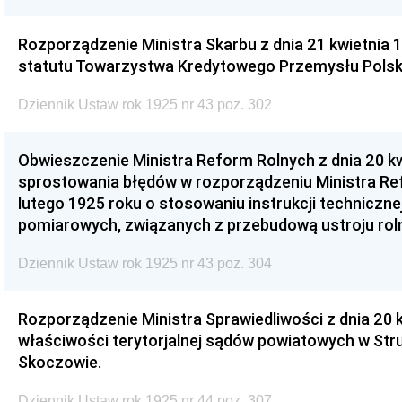
Rozporządzenie Ministra Skarbu z dnia 21 kwietnia 1
statutu Towarzystwa Kredytowego Przemysłu Polsk
Dziennik Ustaw rok 1925 nr 43 poz. 302
Obwieszczenie Ministra Reform Rolnych z dnia 20 kw
sprostowania błędów w rozporządzeniu Ministra Ref
lutego 1925 roku o stosowaniu instrukcji techniczn
pomiarowych, związanych z przebudową ustroju rol
Dziennik Ustaw rok 1925 nr 43 poz. 304
Rozporządzenie Ministra Sprawiedliwości z dnia 20 k
właściwości terytorjalnej sądów powiatowych w Stru
Skoczowie.
Dziennik Ustaw rok 1925 nr 44 poz. 307