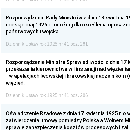
Rozporządzenie Rady Ministrów z dnia 18 kwietnia 19
miesiąc maj 1925 r. mnożnej dla określenia uposaże
państwowych i wojska.
Dziennik Ustaw rok 1925 nr 41 poz. 281
Rozporządzenie Ministra Sprawiedliwości z dnia 17 k
przekazania kierownictwa w I instancji nad więzien
- w apelacjach lwowskiej i krakowskiej naczelniko
więzień.
Dziennik Ustaw rok 1925 nr 41 poz. 286
Oświadczenie Rządowe z dnia 17 kwietnia 1925 r. o 
zatwierdzenia umowy pomiędzy Polską a Wolnem M
sprawie zabezpieczenia kosztów procesowych i zali