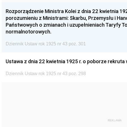
Rozporządzenie Ministra Kolei z dnia 22 kwietnia 19
porozumieniu z Ministrami: Skarbu, Przemysłu i Hand
Państwowych o zmianach i uzupełnieniach Taryfy To
normalnotorowych.
Dziennik Ustaw rok 1925 nr 43 poz. 301
Ustawa z dnia 22 kwietnia 1925 r. o poborze rekruta
Dziennik Ustaw rok 1925 nr 43 poz. 298
REKLAMA