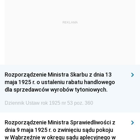
1963
1962
1961
1960
1959
1958
REKLAMA
1957
1956
1955
1954
1953
1952
1951
1950
1949
1948
1947
1946
1945
1944
1939
Rozporządzenie Ministra Skarbu z dnia 13
maja 1925 r. o ustaleniu rabatu handlowego
1938
1937
1936
dla sprzedawców wyrobów tytoniowych.
1935
1934
1933
Dziennik Ustaw rok 1925 nr 53 poz. 360
1932
1931
1930
1929
1928
1927
Rozporządzenie Ministra Sprawiedliwości z
dnia 9 maja 1925 r. o zwinięciu sądu pokoju
1926
1925
1924
w Wąbrzeźnie w okręgu sądu aplecyjnego w