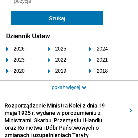
Dziennik Ustaw
2026
2025
2024
2023
2022
2021
2020
2019
2018
2017
2016
2015
pokaż więcej
2014
2013
2012
2011
2010
2009
Rozporządzenie Ministra Kolei z dnia 19
maja 1925 r. wydane w porozumieniu z
2008
2007
2006
Ministrami: Skarbu, Przemysłu i Handlu
2005
2004
2003
oraz Rolnictwa i Dóbr Państwowych o
zmianach i uzupełnieniach Taryfy
2002
2001
2000