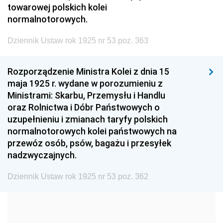
towarowej polskich kolei
1999
1998
1997
normalnotorowych.
1996
1995
1994
Dziennik Ustaw rok 1925 nr 53 poz. 363
1993
1992
1991
Rozporządzenie Ministra Kolei z dnia 15
1990
1989
1988
maja 1925 r. wydane w porozumieniu z
1987
1986
1985
Ministrami: Skarbu, Przemysłu i Handlu
oraz Rolnictwa i Dóbr Państwowych o
1984
1983
1982
uzupełnieniu i zmianach taryfy polskich
1981
1980
1979
normalnotorowych kolei państwowych na
przewóz osób, psów, bagażu i przesyłek
1978
1977
1976
nadzwyczajnych.
1975
1974
1973
Dziennik Ustaw rok 1925 nr 53 poz. 362
1972
1971
1970
1969
1968
1967
1966
1965
1964