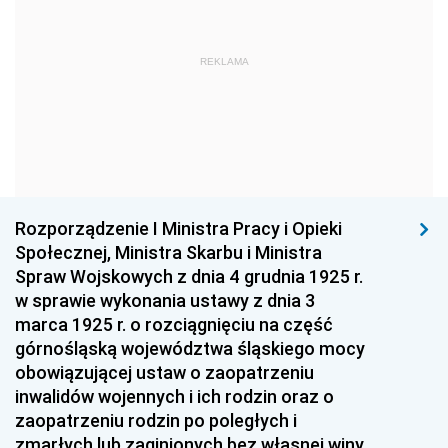
1960
1959
1958
1957
1956
1955
REKLAMA
1954
1953
1952
1951
1950
1949
1948
1947
1946
1945
1944
1939
Rozporządzenie I Ministra Pracy i Opieki
1938
1937
1936
Społecznej, Ministra Skarbu i Ministra
1935
1934
1933
Spraw Wojskowych z dnia 4 grudnia 1925 r.
w sprawie wykonania ustawy z dnia 3
1932
1931
1930
marca 1925 r. o rozciągnięciu na część
1929
1928
1927
górnośląską województwa śląskiego mocy
obowiązującej ustaw o zaopatrzeniu
1926
1925
1924
inwalidów wojennych i ich rodzin oraz o
1923
1922
1921
zaopatrzeniu rodzin po poległych i
zmarłych lub zaginionych bez własnej winy,