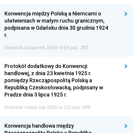
Konwencja między Polską a Niemcami o
ułatwieniach w małym ruchu granicznym,
podpisana w Gdańsku dnia 30 grudnia 1924
r.
Dziennik Ustaw rok 1926 nr 65 poz. 383
Protokół dodatkowy do Konwencji
handlowej, z dnia 23 kwietnia 1925 r.
pomiędzy Rzecząpospolitą Polską a
Republiką Czeskosłowacką, podpisany w
Pradze dnia 3 lipca 1925 r.
Dziennik Ustaw rok 1926 nr 111 poz. 646
Konwencja handlowa między
Rzecząpospolitą Polską a Republiką