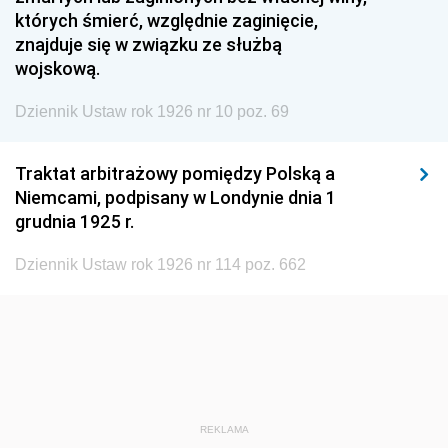
1920
1919
1918
których śmierć, względnie zaginięcie,
znajduje się w związku ze służbą
wojskową.
Dziennik Ustaw rok 1926 nr 10 poz. 69
Traktat arbitrażowy pomiędzy Polską a
Niemcami, podpisany w Londynie dnia 1
grudnia 1925 r.
Dziennik Ustaw rok 1926 nr 114 poz. 662
REKLAMA