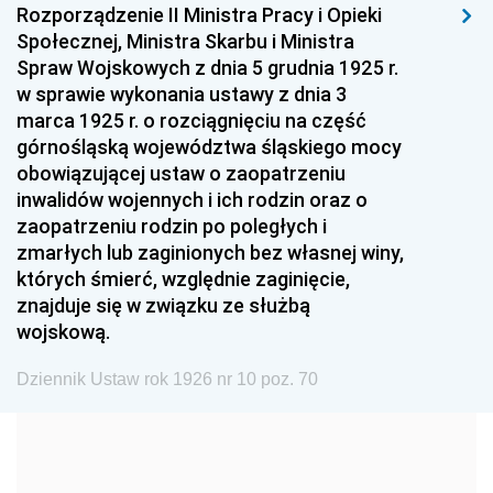
1999
1998
1997
Rozporządzenie II Ministra Pracy i Opieki
Społecznej, Ministra Skarbu i Ministra
1996
1995
1994
Spraw Wojskowych z dnia 5 grudnia 1925 r.
1993
1992
1991
w sprawie wykonania ustawy z dnia 3
marca 1925 r. o rozciągnięciu na część
1990
1989
1988
górnośląską województwa śląskiego mocy
1987
1986
1985
obowiązującej ustaw o zaopatrzeniu
inwalidów wojennych i ich rodzin oraz o
1984
1983
1982
zaopatrzeniu rodzin po poległych i
1981
1980
1979
zmarłych lub zaginionych bez własnej winy,
których śmierć, względnie zaginięcie,
1978
1977
1976
znajduje się w związku ze służbą
1975
1974
1973
wojskową.
1972
1971
1970
Dziennik Ustaw rok 1926 nr 10 poz. 70
1969
1968
1967
1966
1965
1964
1963
1962
1961