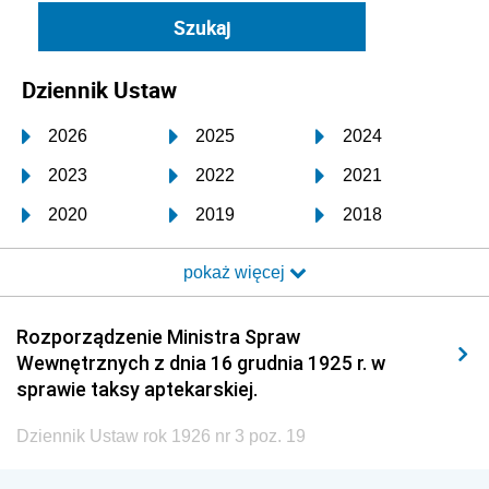
Dziennik Ustaw
2026
2025
2024
2023
2022
2021
2020
2019
2018
2017
2016
2015
pokaż więcej
2014
2013
2012
2011
2010
2009
Rozporządzenie Ministra Spraw
Wewnętrznych z dnia 16 grudnia 1925 r. w
2008
2007
2006
sprawie taksy aptekarskiej.
2005
2004
2003
Dziennik Ustaw rok 1926 nr 3 poz. 19
2002
2001
2000