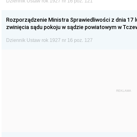
Dziennik Ustaw rok 1927 nr 16 poz. 121
Rozporządzenie Ministra Sprawiedliwości z dnia 17 l
zwinięcia sądu pokoju w sądzie powiatowym w Tczew
Dziennik Ustaw rok 1927 nr 16 poz. 127
REKLAMA