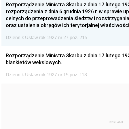
Rozporządzenie Ministra Skarbu z dnia 17 lutego 192
rozporządzenia z dnia 6 grudnia 1926 r. w sprawie 
celnych do przeprowadzenia śledztw i rozstrzygan
oraz ustalenia okręgów ich terytorjalnej właściwości
Dziennik Ustaw rok 1927 nr 27 poz. 215
Rozporządzenie Ministra Skarbu z dnia 17 lutego 19
blankietów wekslowych.
Dziennik Ustaw rok 1927 nr 15 poz. 113
REKLAMA