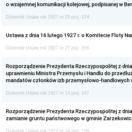
o wzajemnej komunikacji kolejowej, podpisanej w Berl
Dziennik Ustaw rok 1927 nr 23 poz. 174
Ustawa z dnia 16 lutego 1927 r. o Komitecie Floty N
Dziennik Ustaw rok 1927 nr 27 poz. 206
Rozporządzenie Prezydenta Rzeczypospolitej z dnia 
uprawnieniu Ministra Przemysłu i Handlu do przedłu
mandatów członków izb przemysłowo-handlowych w b.
Dziennik Ustaw rok 1927 nr 14 poz. 107
Rozporządzenie Prezydenta Rzeczypospolitej z dnia 
zamianie gruntu państwowego w gminie Zarzekowice
Dziennik Ustaw rok 1927 nr 14 poz. 108