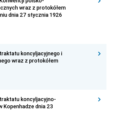
i Konwencji polsko-
nicznych wraz z protokółem
iu dnia 27 stycznia 1926
 traktatu koncyljacyjnego i
nego wraz z protokółem
 traktatu koncyljacyjno-
 w Kopenhadze dnia 23