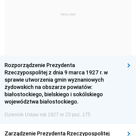
1963
1962
1961
REKLAMA
1960
1959
1958
1957
1956
1955
1954
1953
1952
1951
1950
1949
1948
1947
1946
Rozporządzenie Prezydenta
1945
1944
1939
Rzeczypospolitej z dnia 9 marca 1927 r. w
sprawie utworzenia gmin wyznaniowych
1938
1937
1936
żydowskich na obszarze powiatów:
1935
1934
1933
białostockiego, bielskiego i sokólskiego
województwa białostockiego.
1932
1931
1930
Dziennik Ustaw rok 1927 nr 23 poz. 175
1929
1928
1927
1926
1925
1924
Zarządzenie Prezydenta Rzeczypospolitej