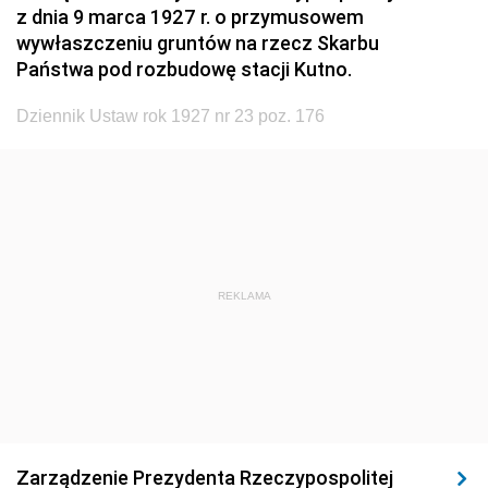
1923
1922
1921
z dnia 9 marca 1927 r. o przymusowem
wywłaszczeniu gruntów na rzecz Skarbu
1920
1919
1918
Państwa pod rozbudowę stacji Kutno.
Dziennik Ustaw rok 1927 nr 23 poz. 176
REKLAMA
Zarządzenie Prezydenta Rzeczypospolitej