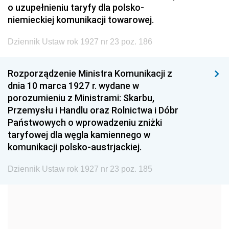
o uzupełnieniu taryfy dla polsko-
1999
1998
1997
niemieckiej komunikacji towarowej.
1996
1995
1994
Dziennik Ustaw rok 1927 nr 23 poz. 186
1993
1992
1991
Rozporządzenie Ministra Komunikacji z
1990
1989
1988
dnia 10 marca 1927 r. wydane w
1987
1986
1985
porozumieniu z Ministrami: Skarbu,
Przemysłu i Handlu oraz Rolnictwa i Dóbr
1984
1983
1982
Państwowych o wprowadzeniu zniżki
1981
1980
1979
taryfowej dla węgla kamiennego w
komunikacji polsko-austrjackiej.
1978
1977
1976
1975
1974
1973
Dziennik Ustaw rok 1927 nr 23 poz. 185
1972
1971
1970
1969
1968
1967
1966
1965
1964