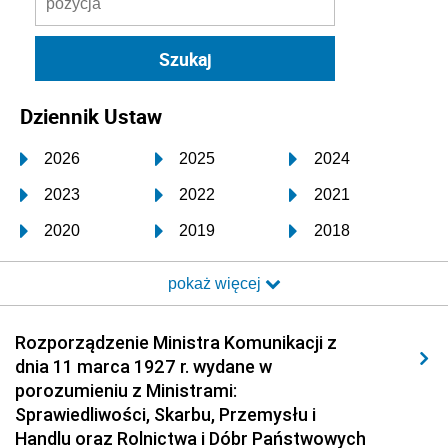
Dziennik Ustaw
2026
2025
2024
2023
2022
2021
2020
2019
2018
2017
2016
2015
pokaż więcej
2014
2013
2012
2011
2010
2009
Rozporządzenie Ministra Komunikacji z
dnia 11 marca 1927 r. wydane w
2008
2007
2006
porozumieniu z Ministrami:
2005
2004
2003
Sprawiedliwości, Skarbu, Przemysłu i
Handlu oraz Rolnictwa i Dóbr Państwowych
2002
2001
2000