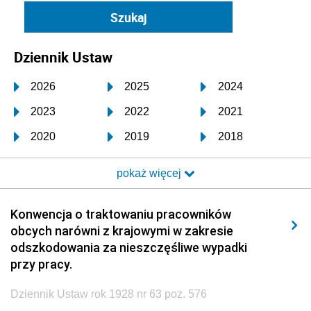
Dziennik Ustaw
2026
2025
2024
2023
2022
2021
2020
2019
2018
2017
2016
2015
pokaż więcej
2014
2013
2012
2011
2010
2009
Konwencja o traktowaniu pracowników
obcych narówni z krajowymi w zakresie
2008
2007
2006
odszkodowania za nieszczęśliwe wypadki
2005
2004
2003
przy pracy.
2002
2001
2000
Dziennik Ustaw rok 1928 nr 63 poz. 576