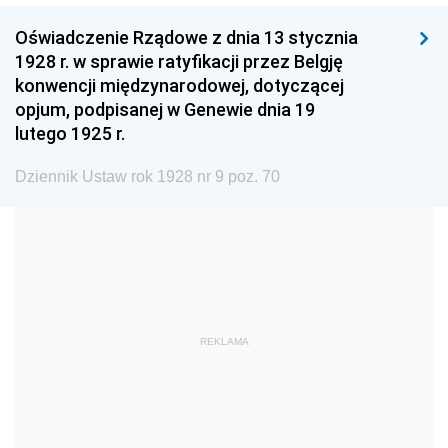
1999
1998
1997
Oświadczenie Rządowe z dnia 13 stycznia
1996
1995
1994
1928 r. w sprawie ratyfikacji przez Belgję
1993
1992
1991
konwencji międzynarodowej, dotyczącej
opjum, podpisanej w Genewie dnia 19
1990
1989
1988
lutego 1925 r.
1987
1986
1985
Dziennik Ustaw rok 1928 nr 9 poz. 70
1984
1983
1982
1981
1980
1979
1978
1977
1976
1975
1974
1973
1972
1971
1970
REKLAMA
1969
1968
1967
1966
1965
1964
1963
1962
1961