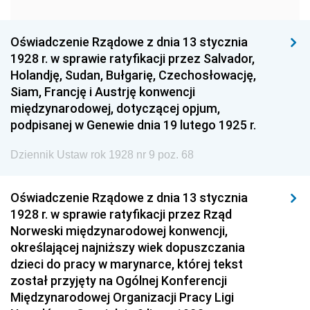
1960
1959
1958
1957
1956
1955
Oświadczenie Rządowe z dnia 13 stycznia
1928 r. w sprawie ratyfikacji przez Salvador,
1954
1953
1952
Holandję, Sudan, Bułgarię, Czechosłowację,
1951
1950
1949
Siam, Francję i Austrję konwencji
międzynarodowej, dotyczącej opjum,
1948
1947
1946
podpisanej w Genewie dnia 19 lutego 1925 r.
1945
1944
1939
Dziennik Ustaw rok 1928 nr 9 poz. 68
1938
1937
1936
1935
1934
1933
Oświadczenie Rządowe z dnia 13 stycznia
1928 r. w sprawie ratyfikacji przez Rząd
1932
1931
1930
Norweski międzynarodowej konwencji,
1929
1928
1927
określającej najniższy wiek dopuszczania
dzieci do pracy w marynarce, której tekst
1926
1925
1924
został przyjęty na Ogólnej Konferencji
1923
1922
1921
Międzynarodowej Organizacji Pracy Ligi