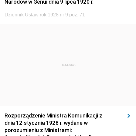
Narodów w Genui dnia 9 lipca 1920 r.
1920
1919
1918
Dziennik Ustaw rok 1928 nr 9 poz. 71
REKLAMA
Rozporządzenie Ministra Komunikacji z
dnia 12 stycznia 1928 r. wydane w
porozumieniu z Ministrami: