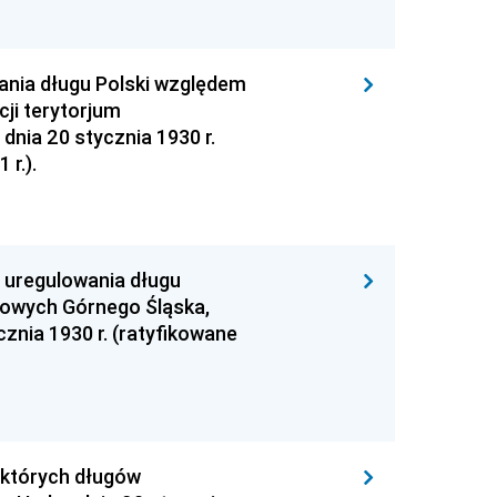
ania długu Polski względem
cji terytorjum
nia 20 stycznia 1930 r.
 r.).
 uregulowania długu
towych Górnego Śląska,
znia 1930 r. (ratyfikowane
ektórych długów