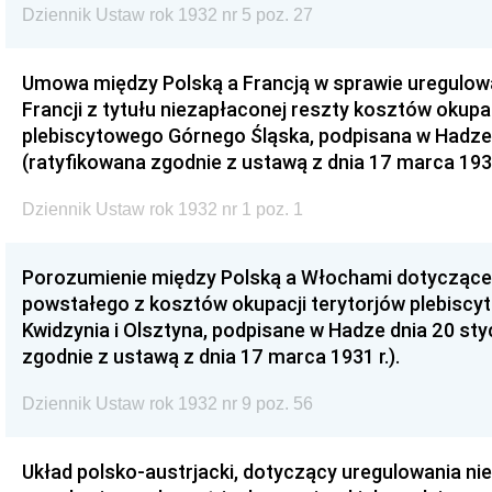
Dziennik Ustaw rok 1932 nr 5 poz. 27
Umowa między Polską a Francją w sprawie uregulow
Francji z tytułu niezapłaconej reszty kosztów okupa
plebiscytowego Górnego Śląska, podpisana w Hadze d
(ratyfikowana zgodnie z ustawą z dnia 17 marca 1931
Dziennik Ustaw rok 1932 nr 1 poz. 1
Porozumienie między Polską a Włochami dotyczące
powstałego z kosztów okupacji terytorjów plebiscy
Kwidzynia i Olsztyna, podpisane w Hadze dnia 20 styc
zgodnie z ustawą z dnia 17 marca 1931 r.).
Dziennik Ustaw rok 1932 nr 9 poz. 56
Układ polsko-austrjacki, dotyczący uregulowania ni