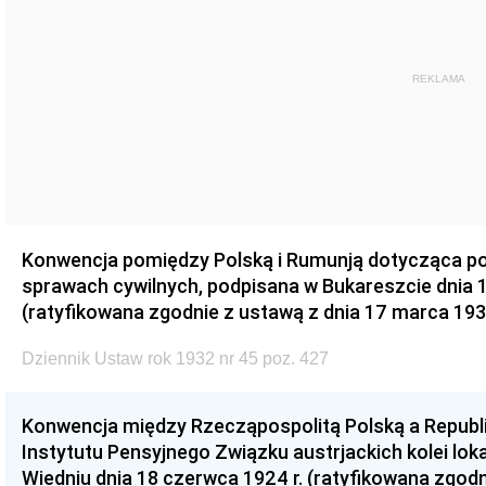
REKLAMA
Konwencja pomiędzy Polską i Rumunją dotycząca p
sprawach cywilnych, podpisana w Bukareszcie dnia 1
(ratyfikowana zgodnie z ustawą z dnia 17 marca 1931
Dziennik Ustaw rok 1932 nr 45 poz. 427
Konwencja między Rzecząpospolitą Polską a Republ
Instytutu Pensyjnego Związku austrjackich kolei loka
Wiedniu dnia 18 czerwca 1924 r. (ratyfikowana zgodn