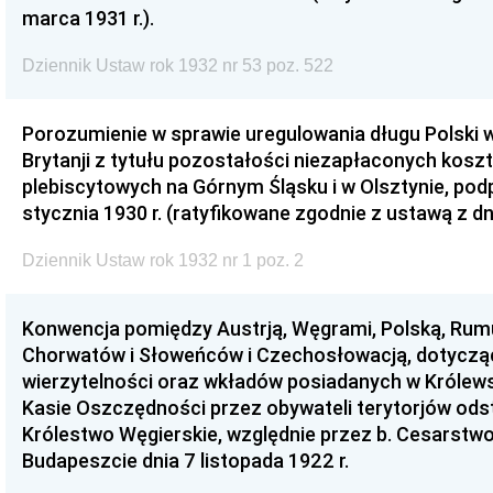
marca 1931 r.).
Dziennik Ustaw rok 1932 nr 53 poz. 522
Porozumienie w sprawie uregulowania długu Polski w
Brytanji z tytułu pozostałości niezapłaconych kos
plebiscytowych na Górnym Śląsku i w Olsztynie, pod
stycznia 1930 r. (ratyfikowane zgodnie z ustawą z dn
Dziennik Ustaw rok 1932 nr 1 poz. 2
Konwencja pomiędzy Austrją, Węgrami, Polską, Rum
Chorwatów i Słoweńców i Czechosłowacją, dotycząc
wierzytelności oraz wkładów posiadanych w Królews
Kasie Oszczędności przez obywateli terytorjów ods
Królestwo Węgierskie, względnie przez b. Cesarstwo
Budapeszcie dnia 7 listopada 1922 r.