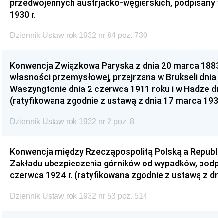
przedwojennych austrjacko-węgierskich, podpisany 
1930 r.
Dziennik Ustaw rok 1932 nr 84 poz. 730
Konwencja Związkowa Paryska z dnia 20 marca 1883
własności przemysłowej, przejrzana w Brukseli dnia 
Waszyngtonie dnia 2 czerwca 1911 roku i w Hadze dn
(ratyfikowana zgodnie z ustawą z dnia 17 marca 193
Dziennik Ustaw rok 1932 nr 2 poz. 8
Konwencja między Rzecząpospolitą Polską a Republi
Zakładu ubezpieczenia górników od wypadków, podp
czerwca 1924 r. (ratyfikowana zgodnie z ustawą z dn
Dziennik Ustaw rok 1932 nr 53 poz. 514