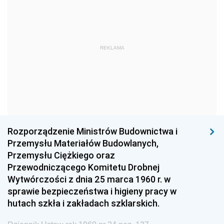
1963
1962
1961
1960
1959
1958
1957
1956
1955
REKLAMA
1954
1953
1952
1951
1950
1949
1948
1947
1946
1945
1944
1939
Rozporządzenie Ministrów Budownictwa i
1938
1937
1936
Przemysłu Materiałów Budowlanych,
1935
1934
1933
Przemysłu Ciężkiego oraz
Przewodniczącego Komitetu Drobnej
1932
1931
1930
Wytwórczości z dnia 25 marca 1960 r. w
1929
1928
1927
sprawie bezpieczeństwa i higieny pracy w
hutach szkła i zakładach szklarskich.
1926
1925
1924