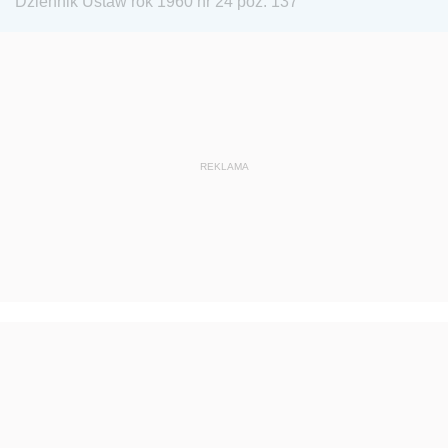
Dziennik Ustaw rok 1960 nr 24 poz. 137
1923
1922
1921
1920
1919
1918
REKLAMA