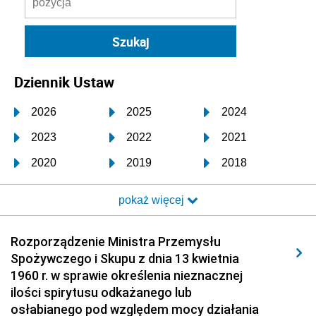
Dziennik Ustaw
2026
2025
2024
2023
2022
2021
2020
2019
2018
2017
2016
2015
pokaż więcej
2014
2013
2012
2011
2010
2009
Rozporządzenie Ministra Przemysłu
Spożywczego i Skupu z dnia 13 kwietnia
2008
2007
2006
1960 r. w sprawie określenia nieznacznej
2005
2004
2003
ilości spirytusu odkażanego lub
osłabianego pod względem mocy działania
2002
2001
2000