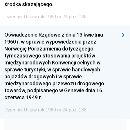
środka skażającego.
1999
1998
1997
Dziennik Ustaw rok 1960 nr 24 poz. 136
1996
1995
1994
1993
1992
1991
Oświadczenie Rządowe z dnia 13 kwietnia
1960 r. w sprawie wypowiedzenia przez
1990
1989
1988
Norwegię Porozumienia dotyczącego
1987
1986
1985
tymczasowego stosowania projektów
międzynarodowych Konwencji celnych w
1984
1983
1982
sprawie turystyki, w sprawie handlowych
1981
1980
1979
pojazdów drogowych i w sprawie
międzynarodowego przewozu drogowego
1978
1977
1976
towarów, podpisanego w Genewie dnia 16
1975
1974
1973
czerwca 1949 r.
1972
1971
1970
Dziennik Ustaw rok 1960 nr 24 poz. 138
1969
1968
1967
1966
1965
1964