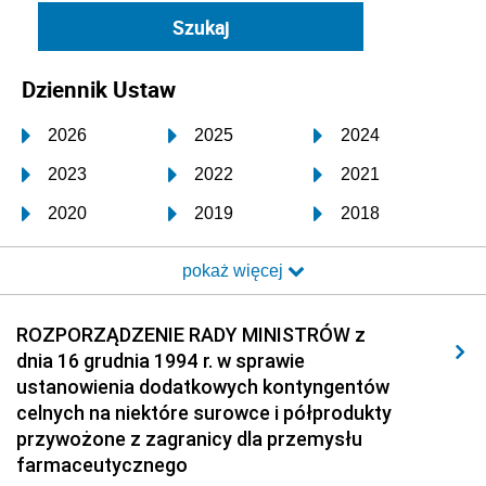
Dziennik Ustaw
2026
2025
2024
2023
2022
2021
2020
2019
2018
2017
2016
2015
pokaż więcej
2014
2013
2012
2011
2010
2009
ROZPORZĄDZENIE RADY MINISTRÓW z
dnia 16 grudnia 1994 r. w sprawie
2008
2007
2006
ustanowienia dodatkowych kontyngentów
2005
2004
2003
celnych na niektóre surowce i półprodukty
przywożone z zagranicy dla przemysłu
2002
2001
2000
farmaceutycznego