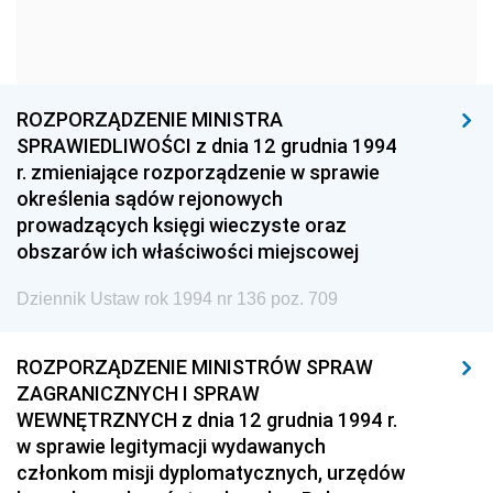
1960
1959
1958
1957
1956
1955
1954
1953
1952
ROZPORZĄDZENIE MINISTRA
1951
1950
1949
SPRAWIEDLIWOŚCI z dnia 12 grudnia 1994
r. zmieniające rozporządzenie w sprawie
1948
1947
1946
określenia sądów rejonowych
1945
1944
1939
prowadzących księgi wieczyste oraz
obszarów ich właściwości miejscowej
1938
1937
1936
Dziennik Ustaw rok 1994 nr 136 poz. 709
1935
1934
1933
1932
1931
1930
ROZPORZĄDZENIE MINISTRÓW SPRAW
1929
1928
1927
ZAGRANICZNYCH I SPRAW
WEWNĘTRZNYCH z dnia 12 grudnia 1994 r.
1926
1925
1924
w sprawie legitymacji wydawanych
1923
1922
1921
członkom misji dyplomatycznych, urzędów