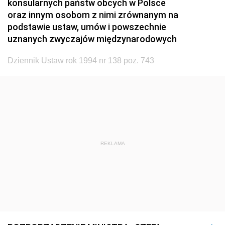
konsularnych państw obcych w Polsce
1920
1919
1918
oraz innym osobom z nimi zrównanym na
podstawie ustaw, umów i powszechnie
uznanych zwyczajów międzynarodowych
Dziennik Ustaw rok 1994 nr 138 poz. 743
REKLAMA