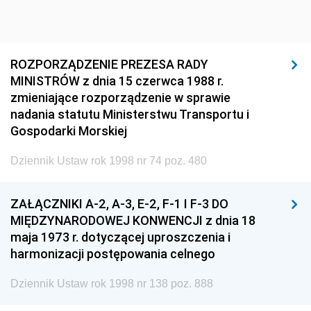
1920
1919
1918
ROZPORZĄDZENIE PREZESA RADY
MINISTRÓW z dnia 15 czerwca 1988 r.
zmieniające rozporządzenie w sprawie
nadania statutu Ministerstwu Transportu i
Gospodarki Morskiej
Dziennik Ustaw rok 1998 nr 74 poz. 480
ZAŁĄCZNIKI A-2, A-3, E-2, F-1 I F-3 DO
MIĘDZYNARODOWEJ KONWENCJI z dnia 18
maja 1973 r. dotyczącej uproszczenia i
harmonizacji postępowania celnego
Dziennik Ustaw rok 1998 nr 138 poz. 888