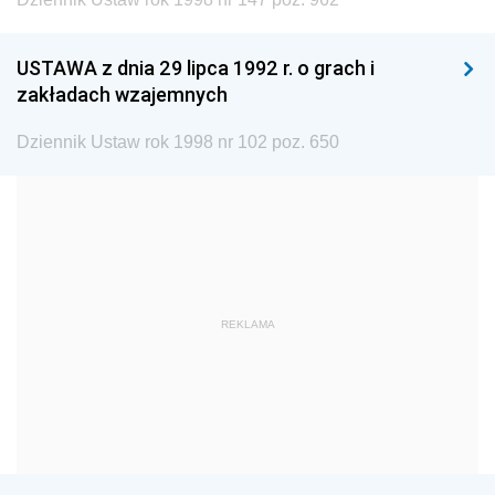
1999
1998
1997
1996
1995
1994
USTAWA z dnia 29 lipca 1992 r. o grach i
1993
1992
1991
zakładach wzajemnych
1990
1989
1988
Dziennik Ustaw rok 1998 nr 102 poz. 650
1987
1986
1985
1984
1983
1982
1981
1980
1979
1978
1977
1976
1975
1974
1973
REKLAMA
1972
1971
1970
1969
1968
1967
1966
1965
1964
1963
1962
1961