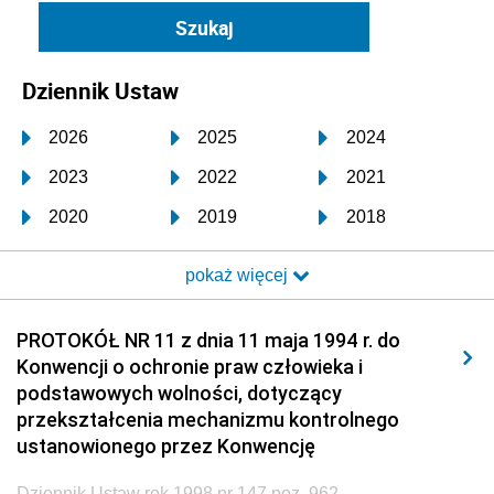
Dziennik Ustaw
2026
2025
2024
2023
2022
2021
2020
2019
2018
2017
2016
2015
pokaż więcej
2014
2013
2012
2011
2010
2009
PROTOKÓŁ NR 11 z dnia 11 maja 1994 r. do
Konwencji o ochronie praw człowieka i
2008
2007
2006
podstawowych wolności, dotyczący
2005
2004
2003
przekształcenia mechanizmu kontrolnego
ustanowionego przez Konwencję
2002
2001
2000
Dziennik Ustaw rok 1998 nr 147 poz. 962