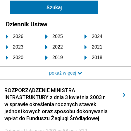
Dziennik Ustaw
2026
2025
2024
2023
2022
2021
2020
2019
2018
2017
2016
2015
pokaż więcej
2014
2013
2012
2011
2010
2009
ROZPORZĄDZENIE MINISTRA
INFRASTRUKTURY z dnia 3 kwietnia 2003 r.
2008
2007
2006
w sprawie określenia rocznych stawek
2005
2004
2003
jednostkowych oraz sposobu dokonywania
wpłat do Funduszu Żeglugi Śródlądowej
2002
2001
2000
Dziennik Ustaw rok 2003 nr 88 poz. 812