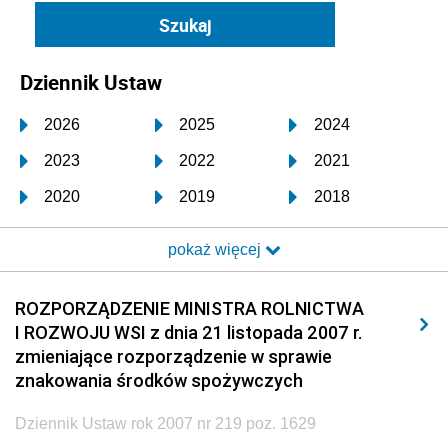
Dziennik Ustaw
2026
2025
2024
2023
2022
2021
2020
2019
2018
2017
2016
2015
pokaż więcej
2014
2013
2012
2011
2010
2009
ROZPORZĄDZENIE MINISTRA ROLNICTWA
I ROZWOJU WSI z dnia 21 listopada 2007 r.
2008
2007
2006
zmieniające rozporządzenie w sprawie
2005
2004
2003
znakowania środków spożywczych
2002
2001
2000
Dziennik Ustaw rok 2007 nr 219 poz. 1629