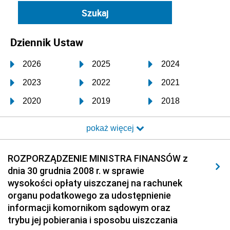
Dziennik Ustaw
2026
2025
2024
2023
2022
2021
2020
2019
2018
2017
2016
2015
pokaż więcej
2014
2013
2012
2011
2010
2009
ROZPORZĄDZENIE MINISTRA FINANSÓW z
dnia 30 grudnia 2008 r. w sprawie
2008
2007
2006
wysokości opłaty uiszczanej na rachunek
2005
2004
2003
organu podatkowego za udostępnienie
informacji komornikom sądowym oraz
2002
2001
2000
trybu jej pobierania i sposobu uiszczania