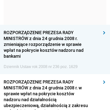
1960
1959
1958
1957
1956
1955
1954
1953
1952
1951
1950
1949
ROZPORZĄDZENIE PREZESA RADY
MINISTRÓW z dnia 24 grudnia 2008 r.
1948
1947
1946
zmieniające rozporządzenie w sprawie
1945
1944
1939
wpłat na pokrycie kosztów nadzoru nad
bankami
1938
1937
1936
Dziennik Ustaw rok 2008 nr 236 poz. 1629
1935
1934
1933
1932
1931
1930
ROZPORZĄDZENIE PREZESA RADY
1929
1928
1927
MINISTRÓW z dnia 24 grudnia 2008 r. w
sprawie wpłat na pokrycie kosztów
1926
1925
1924
nadzoru nad działalnością
1923
1922
1921
ubezpieczeniową, działalnością z zakresu