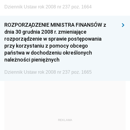
1999
1998
1997
Dziennik Ustaw rok 2008 nr 237 poz. 1664
1996
1995
1994
1993
1992
1991
ROZPORZĄDZENIE MINISTRA FINANSÓW z
dnia 30 grudnia 2008 r. zmieniające
1990
1989
1988
rozporządzenie w sprawie postępowania
1987
1986
1985
przy korzystaniu z pomocy obcego
państwa w dochodzeniu określonych
1984
1983
1982
należności pieniężnych
1981
1980
1979
Dziennik Ustaw rok 2008 nr 237 poz. 1665
1978
1977
1976
1975
1974
1973
1972
1971
1970
1969
1968
1967
1966
1965
1964
REKLAMA
1963
1962
1961