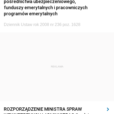
pośrednictwa ubezpieczeniowego,
1920
1919
1918
funduszy emerytalnych i pracowniczych
programów emerytalnych
Dziennik Ustaw rok 2008 nr 236 poz. 1628
REKLAMA
ROZPORZĄDZENIE MINISTRA SPRAW