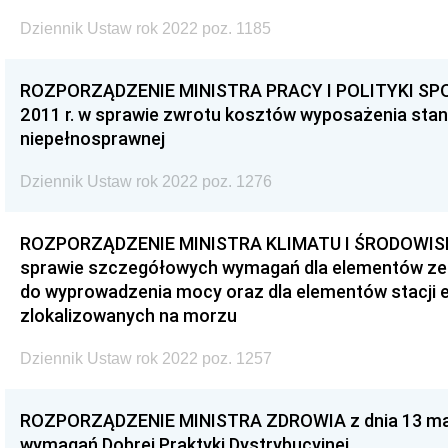
Dziennik Ustaw rok 2022 poz. 1185
ROZPORZĄDZENIE MINISTRA PRACY I POLITYKI SPO
2011 r. w sprawie zwrotu kosztów wyposażenia sta
niepełnosprawnej
Dziennik Ustaw rok 2022 poz. 1276
ROZPORZĄDZENIE MINISTRA KLIMATU I ŚRODOWISKA 
sprawie szczegółowych wymagań dla elementów ze
do wyprowadzenia mocy oraz dla elementów stacji 
zlokalizowanych na morzu
Dziennik Ustaw rok 2022 poz. 1257
ROZPORZĄDZENIE MINISTRA ZDROWIA z dnia 13 marc
wymagań Dobrej Praktyki Dystrybucyjnej