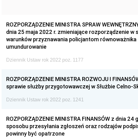
ROZPORZĄDZENIE MINISTRA SPRAW WEWNĘTRZNYC
dnia 25 maja 2022 r. zmieniające rozporządzenie w 
warunków przyznawania policjantom równoważnika 
umundurowanie
Dziennik Ustaw rok 2022 poz. 1177
ROZPORZĄDZENIE MINISTRA ROZWOJU I FINANSÓW z d
sprawie służby przygotowawczej w Służbie Celno-S
Dziennik Ustaw rok 2022 poz. 1241
ROZPORZĄDZENIE MINISTRA FINANSÓW z dnia 24 gru
sposobu przesyłania zgłoszeń oraz rodzajów podpis
powinny być opatrzone