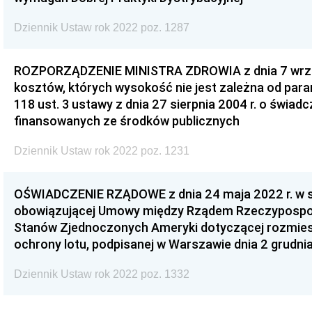
Dziennik Ustaw rok 2022 poz. 1287
ROZPORZĄDZENIE MINISTRA ZDROWIA z dnia 7 wrześ
kosztów, których wysokość nie jest zależna od par
118 ust. 3 ustawy z dnia 27 sierpnia 2004 r. o świad
finansowanych ze środków publicznych
Dziennik Ustaw rok 2022 poz. 1231
OŚWIADCZENIE RZĄDOWE z dnia 24 maja 2022 r. w 
obowiązującej Umowy między Rządem Rzeczypospoli
Stanów Zjednoczonych Ameryki dotyczącej rozmies
ochrony lotu, podpisanej w Warszawie dnia 2 grudnia
Dziennik Ustaw rok 2022 poz. 1332