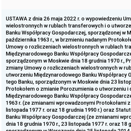
USTAWA z dnia 26 maja 2022 r. o wypowiedzeniu Um
wielostronnych w rublach transferowych i o utwor
Banku Współpracy Gospodarczej, sporządzonej w M
października 1963 r., w brzmieniu nadanym Protoko
Umowy o rozliczeniach wielostronnych w rublach tr
Międzynarodowego Banku Współpracy Gospodarczej 
sporządzonym w Moskwie dnia 18 grudnia 1970 r., 
zmiany Umowy o rozliczeniach wielostronnych w rub
utworzeniu Międzynarodowego Banku Współpracy G
tego Banku, sporządzonym w Moskwie dnia 23 listop
Protokołem o zmianie Porozumienia o utworzeniu i d
Międzynarodowego Banku Współpracy Gospodarczej 
1963 r. (ze zmianami wprowadzonymi Protokołami z d
listopada 1977 r. oraz 18 grudnia 1990 r.) oraz Sta
Banku Współpracy Gospodarczej (ze zmianami wpr
dnia 18 grudnia 1970 r., 23 listopada 1977 r. oraz 18 g
sporządzonym w Warszawie dnia 25 listopada 2014 