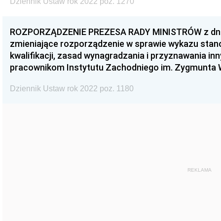
Dziennik Ustaw rok 2022 poz. 1270
ROZPORZĄDZENIE PREZESA RADY MINISTRÓW z dnia 
zmieniające rozporządzenie w sprawie wykazu sta
kwalifikacji, zasad wynagradzania i przyznawania i
pracownikom Instytutu Zachodniego im. Zygmunta
Dziennik Ustaw rok 2022 poz. 1180
REKLAMA