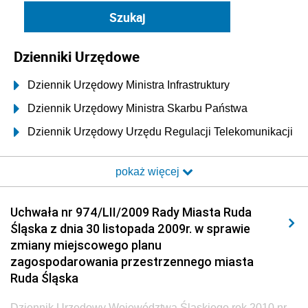
Dzienniki Urzędowe
Dziennik Urzędowy Ministra Infrastruktury
Dziennik Urzędowy Ministra Skarbu Państwa
Dziennik Urzędowy Urzędu Regulacji Telekomunikacji
i Poczty
pokaż więcej
Dziennik Urzędowy Ministra Transportu i Budownictwa
Dziennik Urzędowy Urzędu Komunikacji
Uchwała nr 974/LII/2009 Rady Miasta Ruda
Elektronicznej
Śląska z dnia 30 listopada 2009r. w sprawie
Dziennik Urzędowy Ministra Spraw Wewnętrznych i
zmiany miejscowego planu
Administracji
zagospodarowania przestrzennego miasta
Dziennik Urzędowy Ministra Transportu
Ruda Śląska
Dziennik Urzędowy Ministra Budownictwa
Dziennik Urzędowy Województwa Śląskiego rok 2010 nr