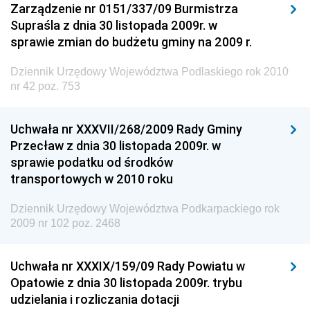
Zarządzenie nr 0151/337/09 Burmistrza
Dziennik Urzędowy Ministra Cyfryzacji
Supraśla z dnia 30 listopada 2009r. w
Dziennik Urzędowy Ministra Rozwoju
sprawie zmian do budżetu gminy na 2009 r.
Dziennik Urzędowy Ministra Infrastruktury i
Budownictwa
Dziennik Urzędowy Województwa Podlaskiego rok 2010
nr 42 poz. 753
Dziennik Urzędowy Ministra Gospodarki Morskiej i
Żeglugi Śródlądowej
Uchwała nr XXXVII/268/2009 Rady Gminy
Dziennik Urzędowy Ministra Energii
Przecław z dnia 30 listopada 2009r. w
Dziennik Urzędowy Ministra Finansów
sprawie podatku od środków
transportowych w 2010 roku
Dziennik Urzędowy Ministra Sprawiedliwości
Dziennik Urzędowy Ministra Rozwoju i Finansów
Dziennik Urzędowy Województwa Podkarpackiego rok
2009 nr 102 poz. 2468
Dziennik Urzędowy Wyższego Urzędu Górniczego
Dziennik Urzędowy Prezesa Urzędu Transportu
Uchwała nr XXXIX/159/09 Rady Powiatu w
Kolejowego
Opatowie z dnia 30 listopada 2009r. trybu
Dziennik Urzędowy Ministra Przedsiębiorczości i
udzielania i rozliczania dotacji
Technologii