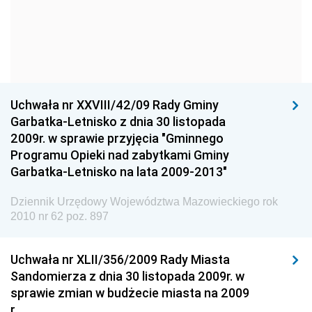
Narodowego
Dziennik Urzędowy Komendy Głównej Policji
Dziennik Urzędowy Ministra Gospodarki
Dziennik Urzędowy Urzędu Ochrony Konkurencji i
Konsumentów
Uchwała nr XXVIII/42/09 Rady Gminy
Dziennik Urzędowy Ministra Pracy i Polityki
Garbatka-Letnisko z dnia 30 listopada
Społecznej
2009r. w sprawie przyjęcia "Gminnego
Programu Opieki nad zabytkami Gminy
Dziennik Urzędowy Ministra Spraw Zagranicznych
Garbatka-Letnisko na lata 2009-2013"
Dziennik Urzędowy Urzędu Lotnictwa Cywilnego
Dziennik Urzędowy Województwa Mazowieckiego rok
Dziennik Urzędowy Komisji Nadzoru Finansowego
2010 nr 62 poz. 897
Dziennik Urzędowy Ministerstwa Hutnictwa i
Przemysłu Maszynowego
Uchwała nr XLII/356/2009 Rady Miasta
Dziennik Urzędowy Ministerstwa Zdrowia i Opieki
Sandomierza z dnia 30 listopada 2009r. w
Społecznej
sprawie zmian w budżecie miasta na 2009
r.
Dziennik Urzędowy Ministerstwa Rolnictwa, Leśnictwa