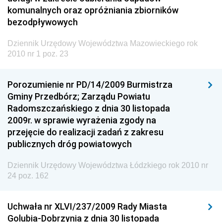
Dziennik Urzędowy Ministra Środowiska
komunalnych oraz opróżniania zbiorników
bezodpływowych
Dziennik Urzędowy Ministra Administracji i Cyfryzacji
Dziennik Urzędowy Ministra Edukacji
Dziennik Urzędowy Województwa Mazowieckiego rok
2010 nr 1 poz. 23
Dziennik Urzędowy Ministra Nauki
Dziennik Urzędowy Ministra Przemysłu
Porozumienie nr PD/14/2009 Burmistrza
Dziennik Urzędowy Ministra Finansów i Gospodarki
Gminy Przedbórz; Zarządu Powiatu
Radomszczańskiego z dnia 30 listopada
Dziennik Urzędowy Ministra do Spraw Unii
2009r. w sprawie wyrażenia zgody na
Europejskiej
przejęcie do realizacji zadań z zakresu
Dziennik Urzędowy Agencji Wywiadu
publicznych dróg powiatowych
Dziennik Urzędowy Województwa Łódzkiego rok 2010 nr
24 poz. 162
Uchwała nr XLVI/237/2009 Rady Miasta
Golubia-Dobrzynia z dnia 30 listopada