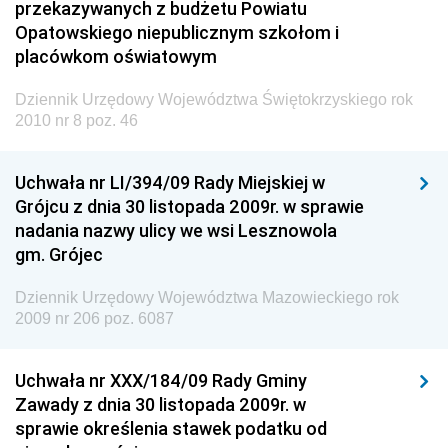
przekazywanych z budżetu Powiatu
Opatowskiego niepublicznym szkołom i
Dziennik Urzędowy Ministra Inwestycji i Rozwoju
placówkom oświatowym
Dziennik Urzędowy Naczelnego Dyrektora Archiwów
Państwowych
Dziennik Urzędowy Województwa Świętokrzyskiego rok
2010 nr 8 poz. 46
Dziennik Urzędowy Ministra Finansów, Inwestycji i
Rozwoju
Uchwała nr LI/394/09 Rady Miejskiej w
Dziennik Urzędowy Ministra Klimatu
Grójcu z dnia 30 listopada 2009r. w sprawie
Dziennik Urzędowy Ministra Sportu
nadania nazwy ulicy we wsi Lesznowola
Dziennik Urzędowy Ministra Funduszy i Polityki
gm. Grójec
Regionalnej
Dziennik Urzędowy Województwa Mazowieckiego rok
Dziennik Urzędowy Ministra Aktywów Państwowych
2009 nr 206 poz. 6087
Dziennik Urzędowy Ministra Zdrowia
Dziennik Urzędowy Ministra Środowiska i Głównego
Uchwała nr XXX/184/09 Rady Gminy
Inspektora Ochrony Środowiska
Zawady z dnia 30 listopada 2009r. w
sprawie określenia stawek podatku od
Dziennik Urzędowy Ministra Klimatu i Środowiska