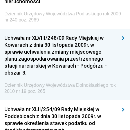
nieruchomości
Dziennik Urzędowy Ministerstwa Kultury, Dziedzictwa
Narodowego i Sportu
Dziennik Urzędowy Województwa Podlaskiego rok 2009
nr 240 poz. 2969
Dziennik Urzędowy Ministra Finansów, Funduszy i
Polityki Regionalnej
Uchwała nr XLVIII/248/09 Rady Miejskiej w
Dziennik Urzędowy Ministra Rozwoju, Pracy i
Kowarach z dnia 30 listopada 2009r. w
Technologii
sprawie uchwalenia zmiany miejscowego
Dziennik Urzędowy Ministra Kultury, Dziedzictwa
planu zagospodarowania przestrzennego
Narodowego i Sportu
stacji narciarskiej w Kowarach - Podgórzu -
obszar 3.
Dziennik Urzędowy Ministra Rodziny i Polityki
Społecznej
Dziennik Urzędowy Województwa Dolnośląskiego rok
Dziennik Urzędowy Komendy Głównej Straży
2010 nr 19 poz. 265
Granicznej
Dziennik Urzędowy Głównego Inspektoratu Transportu
Uchwała nr XLII/254/09 Rady Miejskiej w
Drogowego
Poddębicach z dnia 30 listopada 2009r. w
sprawie określenia stawek podatku od
Dziennik Urzędowy Narodowego Banku Polskiego