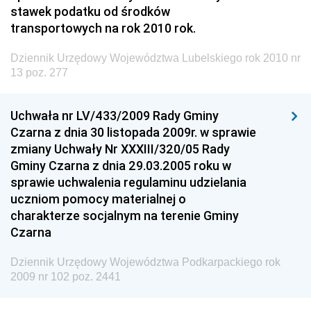
Środowiska
stawek podatku od środków
transportowych na rok 2010 rok.
Dziennik Urzędowy Generalnej Dyrekcji Ochrony
Środowiska
Dziennik Urzędowy Województwa Lubelskiego rok 2010 nr
Dziennik Urzędowy Ministerstwa Administracji,
13 poz. 277
Gospodarki Terenowej i Ochrony Środowiska
Dziennik Urzędowy Ministerstwa Administracji i
Uchwała nr LV/433/2009 Rady Gminy
Gospodarki Przestrzennej
Czarna z dnia 30 listopada 2009r. w sprawie
zmiany Uchwały Nr XXXIII/320/05 Rady
Dziennik Urzędowy Unii Europejskiej, L
Gminy Czarna z dnia 29.03.2005 roku w
Dziennik Urzędowy Ministerstwa Komunikacji
sprawie uchwalenia regulaminu udzielania
uczniom pomocy materialnej o
Dziennik Urzędowy Ministerstwa Przemysłu
charakterze socjalnym na terenie Gminy
Chemicznego i Lekkiego
Czarna
Dziennik Urzędowy Ministerstwa Rolnictwa i
Gospodarki Żywnościowej
Dziennik Urzędowy Województwa Podkarpackiego rok
2009 nr 102 poz. 2441
Dziennik Urzędowy Ministra Rodziny, Pracy i Polityki
Społecznej