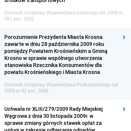
środków transportowych
Dziennik Urzędowy Komendy Głównej Policji
Dziennik Urzędowy Województwa Łódzkiego rok 2009 nr
Dziennik Urzędowy Ministra Pracy i Polityki
381 poz. 3292
Społecznej
Dziennik Urzędowy Ministra Transportu, Budownictwa
Porozumienie Prezydenta Miasta Krosna
i Gospodarki Morskiej
zawarte w dniu 28 października 2009 roku
Dziennik Urzędowy Ministra Rozwoju i Technologii
pomiędzy Powiatem Krośnieńskim a Gminą
Krosno w sprawie wspólnego utworzenia
Dziennik Urzędowy Ministra Spraw Zagranicznych
stanowiska Rzecznika Konsumentów dla
Dziennik Urzędowy Centralnego Biura
powiatu Krośnieńskiego i Miasta Krosna
Antykorupcyjnego
Dziennik Urzędowy Agencji Bezpieczeństwa
Dziennik Urzędowy Województwa Podkarpackiego rok
2009 nr 92 poz. 2088
Wewnętrznego
Dziennik Urzędowy Urzędu Patentowego
Uchwała nr XLIII/279/2009 Rady Miejskiej
Rzeczypospolitej Polskiej
Węgrowa z dnia 30 listopada 2009r. w
Dziennik Urzędowy Generalnej Dyrekcji Dróg
sprawie zmiany górnych stawek opłat za
Krajowych i Autostrad
usługi w zakresie odbierania odpadów